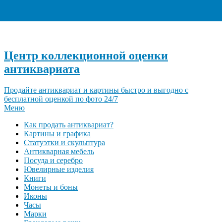
+7 (495) 940-96-06
Центр коллекционной оценки
антиквариата
Продайте антиквариат и картины быстро и выгодно с
бесплатной оценкой по фото 24/7
Меню
Как продать антиквариат?
Картины и графика
Статуэтки и скульптура
Антикварная мебель
Посуда и серебро
Ювелирные изделия
Книги
Монеты и боны
Иконы
Часы
Марки