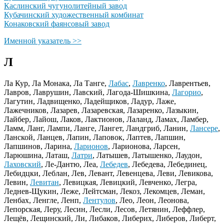
Каслинский чугунолитейный завод
Кубачинский художественный комбинат
Конаковский фаянсовый завод
Именной указатель >>
Л
Ла Кур, Ла Монака, Ла Танге,
Лабас
,
Лавренко
, Лаврентьев,
Лавров, Лаврушин, Лавский, Лагода-Шишкина,
Лагорио
,
Лагутин, Ладвищенко, Ладейщиков, Ладур, Лаже,
Лажечников, Лазарев, Лазаревская, Лазаренко, Лазыкин,
Лайбер, Лайош, Лаков, Лактионов, Лаланд, Ламах, Ламбер,
Ламм, Ланг, Лампи, Ланге, Лангет, Ландгриб, Ланин,
Лансере
,
Ланской, Ланцев, Лапин, Лаповок, Лаптев, Лапшин,
Лапшинов, Ларина,
Ларионов
, Ларионова, Ларсен,
Ларюшина, Латаш,
Латри
, Латышев, Латышенко, Лаудон,
Лаховский
, Ле-Дантю, Леа,
Лебедев
, Лебедева, Лебединец,
Лебидцки, Леблан, Лев, Левант, Левенцева, Леви, Левикова,
Левин,
Левитан
, Левицкая, Левицкий, Левченко, Легра,
Леднев-Щукин, Леже, Лейтсман, Лекоз, Лекомцев, Леман,
Ленбах, Ленгле, Ленп,
Лентулов
, Лео, Леон, Леонова,
Лепорская, Леру, Лесин, Лесли, Лесов, Летянин, Леффлер,
Лещёв, Лещинский, Ли, Либаков, Либерих, Либеров, Либерт,