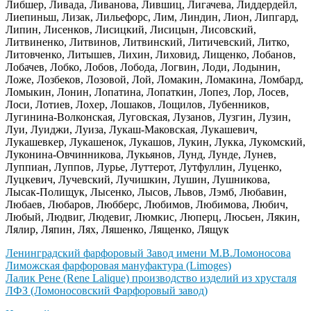
Либшер, Ливада, Ливанова, Лившиц, Лигачева, Лиддердейл,
Лиепиньш, Лизак, Лильефорс, Лим, Линдин, Лион, Липгард,
Липин, Лисенков, Лисицкий, Лисицын, Лисовский,
Литвиненко, Литвинов, Литвинский, Литичевский, Литко,
Литовченко, Литышев, Лихин, Лиховид, Лищенко, Лобанов,
Лобачев, Лобко, Лобов, Лобода, Логвин, Лоди, Лодынин,
Ложе, Лозбеков, Лозовой, Лой, Ломакин, Ломакина, Ломбард,
Ломыкин, Лонин, Лопатина, Лопаткин, Лопез, Лор, Лосев,
Лоси, Лотиев, Лохер, Лошаков, Лощилов, Лубенников,
Лугинина-Волконская, Луговская, Лузанов, Лузгин, Лузин,
Луи, Луиджи, Луиза, Лукаш-Маковская, Лукашевич,
Лукашевкер, Лукашенок, Лукашов, Лукин, Лукка, Лукомский,
Луконина-Овчинникова, Лукьянов, Лунд, Лунде, Лунев,
Луппиан, Луппов, Лурье, Луттерот, Лутфуллин, Луценко,
Луцкевич, Лучевский, Лучишкин, Лушин, Лушникова,
Лысак-Полищук, Лысенко, Лысов, Львов, Лэмб, Любавин,
Любаев, Любаров, Любберс, Любимов, Любимова, Любич,
Любый, Людвиг, Людевиг, Люмкис, Люперц, Люсьен, Лякин,
Лялир, Ляпин, Лях, Ляшенко, Лященко, Лящук
Ленинградский фарфоровый Завод имени М.В.Ломоносова
Лиможская фарфоровая мануфактура (Limoges)
Лалик Рене (Rene Lalique) производство изделий из хрусталя
ЛФЗ (Ломоносовский Фарфоровый завод)