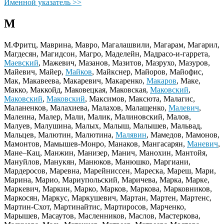
Именной указатель >>
М
М.Фритц, Маврина, Мавро, Магалашвили, Магарам, Магарил,
Магдесян, Магидсон, Магро, Маделейн, Мадрасо-и-гаррета,
Маевский
, Мажевич, Мазанов, Мазитов, Мазрухо, Мазуров,
Майевич, Майер,
Майков
, Майкснер, Майоров, Майофис,
Мак, Макавеева, Макаревич, Макаренко,
Макаров
, Маке,
Макко, Маккойд, Маковецкая, Маковская,
Маковский
,
Маковский
,
Маковский
, Максимов, Максюта, Малагис,
Маланенков, Малахиева, Малахов, Малащенко,
Малевич
,
Малеина, Малер, Мали, Малик, Малиновский, Малов,
Малуев, Малушина, Малых, Малыш, Малышев, Мальвад,
Мальцев, Малютин, Малютина,
Малявин
, Мамедов, Мамонов,
Мамонтов, Мамышев-Монро, Манаков, Мангасарян,
Маневич
,
Мане–Кац, Манжин, Манизер, Манич, Манохин, Мантойя,
Мануйлов, Манукян, Манюков, Манюшко, Маргиани,
Мардеросов, Маревна, Марейниссен, Мареска, Мареш, Мари,
Марина, Марио, Мариупольский, Маричева, Марка, Марке,
Маркевич, Маркин, Марко, Марков, Маркова, Марковников,
Маркосян, Маркус, Маркушевич, Мартан, Мартен, Мартенс,
Мартин-Схот, Мартинайтис, Мартиросов, Марченко,
Марышев, Масаутов, Масленников, Маслов, Мастеркова,