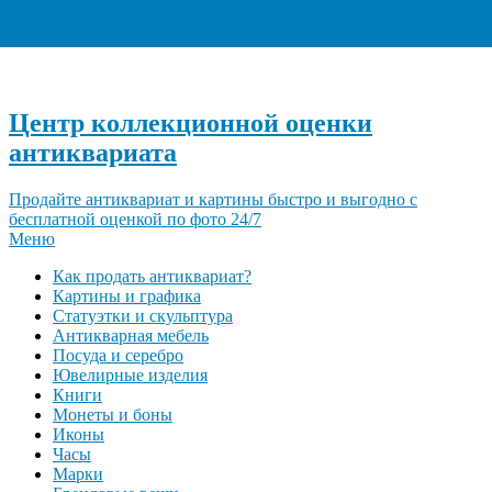
+7 (495) 940-96-06
Центр коллекционной оценки
антиквариата
Продайте антиквариат и картины быстро и выгодно с
бесплатной оценкой по фото 24/7
Меню
Как продать антиквариат?
Картины и графика
Статуэтки и скульптура
Антикварная мебель
Посуда и серебро
Ювелирные изделия
Книги
Монеты и боны
Иконы
Часы
Марки