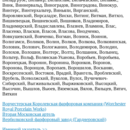
Винк, Виннервальд, Виноградов, Виноградова, Винокур,
Винтерс, Винтерхальтер, Виньяли, Вирганский,
Вировлянский, Вирсаладзе, Виски, Витинг, Витман, Витхоз,
Вишневецкая, Вишневский, Вишняков, Владимиров,
Владимирский, Владиславлева, Влазнев, Вламинк, Влас,
Власенко, Власков, Власов, Власова, Внодченко,
Вовкушевский, Вовченко, Вогман, Вознюк, Воинов,
Волигамси, Воликов, Волин, Волков, Волкова, Волковинская,
Воловик, Волович, Вологжанин, Володимиров, Володин,
Волохов, Волошин, Волтерс, Волтц, Волшаник, Волынец,
Вольтер, Вольф, Волянская-Уханова, Воробьев, Воробьева,
Воронецкая, Воронин, Воронина, Воронков, Воронов,
Воронова, Воронцов, Воропаев, Ворошилов, Восканян,
Воскресенский, Востоков, Врадий, Врангель, Вроблевский,
Врубель, Всеволжский, Вуколов, Вулох, Вучичевич-
Сибирский, Выгживальский, Выржиковский, Высоцкий,
Высочин, Вышлов, Вьюев, Вяземская, Вялов, Вяльцев, Вятич,
Вяткин
Ворчестерская Королевская фарфоровая компания (Worchester
Royal Porcelain Works)
Вторая Московская артель
Вербилковский фарфоровый завод (Гарднеровский)
Именной указатель >>