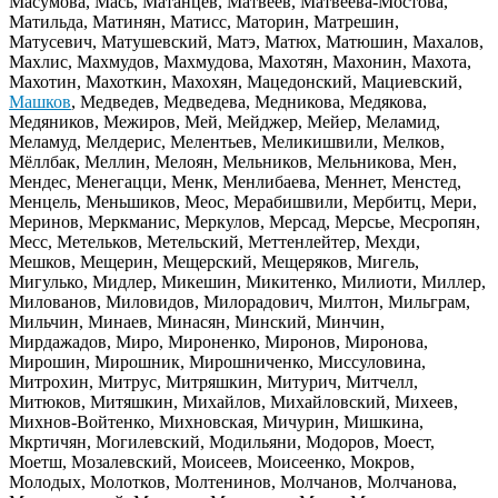
Масумова, Мась, Матанцев, Матвеев, Матвеева-Мостова,
Матильда, Матинян, Матисс, Маторин, Матрешин,
Матусевич, Матушевский, Матэ, Матюх, Матюшин, Махалов,
Махлис, Махмудов, Махмудова, Махотян, Махонин, Махота,
Махотин, Махоткин, Махохян, Мацедонский, Мациевский,
Машков
, Медведев, Медведева, Медникова, Медякова,
Медяников, Межиров, Мей, Мейджер, Мейер, Меламид,
Меламуд, Мелдерис, Мелентьев, Меликишвили, Мелков,
Мёллбак, Меллин, Мелоян, Мельников, Мельникова, Мен,
Мендес, Менегацци, Менк, Менлибаева, Меннет, Менстед,
Менцель, Меньшиков, Меос, Мерабишвили, Мербитц, Мери,
Меринов, Меркманис, Меркулов, Мерсад, Мерсье, Месропян,
Месс, Метельков, Метельский, Меттенлейтер, Мехди,
Мешков, Мещерин, Мещерский, Мещеряков, Мигель,
Мигулько, Мидлер, Микешин, Микитенко, Милиоти, Миллер,
Милованов, Миловидов, Милорадович, Милтон, Мильграм,
Мильчин, Минаев, Минасян, Минский, Минчин,
Мирдажадов, Миро, Мироненко, Миронов, Миронова,
Мирошин, Мирошник, Мирошниченко, Миссуловина,
Митрохин, Митрус, Митряшкин, Митурич, Митчелл,
Митюков, Митяшкин, Михайлов, Михайловский, Михеев,
Михнов-Войтенко, Михновская, Мичурин, Мишкина,
Мкртичян, Могилевский, Модильяни, Модоров, Моест,
Моетш, Мозалевский, Моисеев, Моисеенко, Мокров,
Молодых, Молотков, Молтенинов, Молчанов, Молчанова,