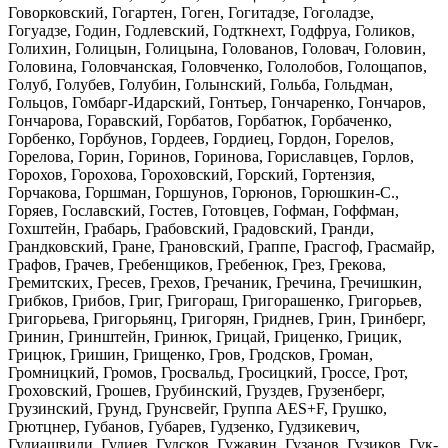
Говорковский, Гогартен, Гоген, Гогитадзе, Гоголадзе,
Гогуадзе, Годин, Годлевский, Годткнехт, Годфруа, Голиков,
Голихин, Голицын, Голицына, Голованов, Головач, Головин,
Головина, Головчанская, Головченко, Гололобов, Голощапов,
Голуб, Голубев, Голубин, Голынский, Гольба, Гольдман,
Гольцов, Гомбарг-Идарский, Гонтьер, Гончаренко, Гончаров,
Гончарова, Горавский, Горбатов, Горбатюк, Горбаченко,
Горбенко, Горбунов, Гордеев, Гордиец, Гордон, Горелов,
Горелова, Горин, Горинов, Горинова, Гориславцев, Горлов,
Горохов, Горохова, Гороховский, Горский, Гортензия,
Горчакова, Горшман, Горшунов, Горюнов, Горюшкин-С.,
Горяев, Гославский, Гостев, Готовцев, Гофман, Гоффман,
Гохштейн, Грабарь, Грабовский, Градовский, Гранди,
Грандковский, Гране, Грановский, Граппе, Грасгоф, Грасмайр,
Графов, Грачев, Гребенщиков, Гребенюк, Грез, Грекова,
Гремитских, Гресев, Грехов, Гречаник, Гречина, Гречишкин,
Грибков, Грибов, Григ, Григораш, Григорашенко, Григорьев,
Григорьева, Григорьянц, Григорян, Гриднев, Грин, Гринберг,
Гринин, Гринштейн, Гринюк, Грицай, Гриценко, Грицик,
Грицюк, Гришин, Грищенко, Гров, Гродсков, Громан,
Громницкий, Громов, Гросвальд, Гросицкий, Гроссе, Грот,
Гроховский, Грошев, Грубинский, Груздев, Грузенберг,
Грузинский, Грунд, Грунсвейг, Группа AES+F, Грушко,
Грютцнер, Губанов, Губарев, Гудзенко, Гудзикевич,
Гудиашвили, Гудиев, Гудсков, Гужавин, Гузанов, Гузиков, Гук-