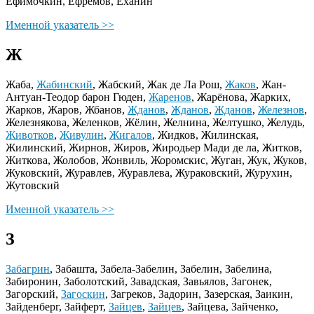
Ефимочкин, Ефремов, Еханин
Именной указатель >>
Ж
Жаба,
Жабинский
, Жабский, Жак де Ла Рош,
Жаков
, Жан-
Антуан-Теодор барон Гюден,
Жаренов
, Жарёнова, Жарких,
Жарков, Жаров, Жбанов,
Жданов
,
Жданов
,
Жданов
,
Железнов
,
Железнякова, Желенков, Жёлин, Желнина, Желтушко, Желудь,
Животков
,
Живулин
,
Жигалов
, Жидков, Жилинская,
Жилинский, Жирнов, Жиров, Жиродьер Мади де ла, Житков,
Житкова, Жолобов, Жонвиль, Жоромскис, Жуган, Жук, Жуков,
Жуковский, Журавлев, Журавлева, Жураковский, Журухин,
Жутовский
Именной указатель >>
З
Забагрин
, Забашта, Забела-Забелин, Забелин, Забелина,
Забиронин, Заболотский, Завадская, Завьялов, Загонек,
Загорский,
Загоскин
, Загреков, Задорин, Зазерская, Заикин,
Зайденберг, Зайферт,
Зайцев
,
Зайцев
, Зайцева, Зайченко,