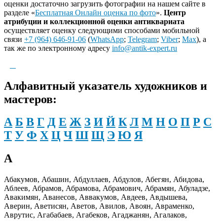
оценки достаточно загрузить фотографии на нашем сайте в
разделе «
Бесплатная Онлайн оценка по фото
».
Центр
атрибуции и коллекционной оценки антиквариата
осуществляет оценку следующими способами мобильной
связи
+7 (964) 646-91-06
(
WhatsApp
;
Telegram
;
Viber
;
Max
), а
так же по электронному адресу
info@antik-expert.ru
Алфавитный указатель художников и
мастеров:
А
Б
В
Г
Д
Е
Ж
З
И
Й
К
Л
М
Н
О
П
Р
С
Т
У
Ф
Х
Ц
Ч
Ш
Щ
Э
Ю
Я
А
Абакумов, Абашин, Абдуллаев, Абдулов, Абегян, Абидова,
Аблеев, Абрамов, Абрамова, Абрамович, Абрамян, Абуладзе,
Авакимян, Аванесов, Аввакумов, Авдеев, Авдышева,
Аверин, Аветисян, Аветов, Авилов, Авоян, Авраменко,
Аврутис, Агабабаев, Агабеков, Агаджанян, Агалаков,