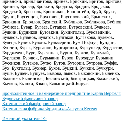
Бриански, Бриллиантова, Бринёв, Брискин, Бритов, Бритова,
Брицын, Бровар, Бровкин, Бродаты, Бродин, Бродская,
Бродский, Брозголь, Бронников, Бронштейн, Бруй, Брукс,
Бруни, Брусенцов, Брусилов, Брусиловский, Брынских,
Брюквин, Брюллов, Брянский, Бубликов, Бубликова, Бубнов,
Бубнова, Бувар, Бугаев, Бугашев, Бугровский, Будкеев,
Будкин, Будников, Бузовкин, Букингольц, Буковецкий,
Булаков, Буланов, Булатов, Булгаков, Булгакова, Булеков,
Булеца, Булио, Булонь, Бульмеринг, Бум-Пофиус, Бундин,
Бунчин, Бурак, Бурганов, Бургарицки, Бургункер, Бурдастов,
Бурджелян, Буре, Бурзянцев, Бурин, Бурков, Буркулай,
Бурлаков, Бурлюк, Бурмакин, Буров, Бурхардт, Бурыкин,
Бусенков, Бутаков, Бутко, Бутов, Буторин, Бутрова, Буффе,
Бух, Бухгольц, Бухнер, Бухов, Буцкий, Бучкин, Бучкури,
Буше, Бушен, Бушуев, Бызова, Быков, Быковский, Быленко,
Былинко, Былинская, Былинский, Быстрицкая, Быховский,
Бычков, Бьанки, Бэкон, Бялыницкий-Бируля
Бронзолитейное и камнерезное предприятие Карла Верфеля
Будянский фаянсовый завод
Батенинский фарфоровый завод
Батенинская фабрика Фридриха-Августа Кегеля
Именной указатель >>