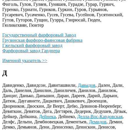
Фиголь, Гулов, Гуляев, Гуняшев, Гурадзе, Гурар, Гурвич,
Гуренко, Гуриати, Гуриков, Гуркин, Гуров, Гурьянов,
Гусаревич, Гусаченко, Гусев, Гусева, Гусейнов, Гусятинский,
Гутов, Гуторов, Гущин, Гуэрра, Гэнрюсай, Гюден,
Гюликехвян, Гюнтер
Государственный фарфоровый Завод
Грузинская фарфоро-фаянсовая фабрика
Гжельский фарфоровый завод
Фарфоровый завод Гарднера
Именной указатель >>
Д
Давиденко, Давидсон, Давиташвили,
Давыдов
, Дален, Дали,
Даль, Данелия, Данилин, Даниличев, Данилов, Данилюк,
Данциг, Данько, Даньшин, Даран, Дареев, Дарий, Дарьин,
Датюк, Даугавиете, Дацкевич, Дашкевич, Двоенцов,
Дворников, Двоскин, Де Веерт, Дебю, Девинов-Нюренберг,
Девяткин, Девятов, Дега, Дегтярев, Дедерик, Дедушев, Дёзык,
Дейкер, Дейкина,
Дейнека
, Дейнеко,
Делла-Вос-Кардовская
,
Делфс, Дельпи, Дембновецкая, Дементьев,
Демидов
, Демин,
Демко, Демьянов, Дени, Денисенко, Денискин, Денисов,