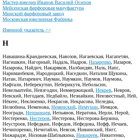
Мастер-ювелир Иванов Василий Осипов
Мейсенская фарфоровая мануфактура
Минский фарфоровый завод
Московская ювелирная Фабрика
Именной указатель >>
Н
Навашина-Крандиевская, Навозов, Нагаевская, Нагапетян,
Нагишкин, Нагорный, Надаль, Надров,
Назаренко
, Назаров,
Назарова, Найдич, Накаряков, Налбандян, Наль, Напс,
Нариманбеков, Народицкий, Наседкин, Наталия Щукина,
Натан, Натаревич, Науман, Наумкин, Наумов, Наумова,
Нафтали, Неберекутин, Неберикутя, Небольсин,
Невельштейн, Невзгодин, Невмержицкий,
Неврев
, Невров,
Невский, Негодаев, Недбайло, Незнайкин, Неизвестный, Ней,
Нёкенс, Неклюенко, Некрасов, Некрасова, Неледва,
Нелюбина, Неменова,
Неменский
,
Немухин
, Немцов,
Неогради,
Непринцев
, Непьянов, Нератова, Нерли, Нерой,
Нестеренко,
Нестеров
, Нестерова, Нестерова-Берзина,
Неустроев, Нефедкин, Нефедов, Нефедова, Нефф, Нечаев,
Нечипоренко, Нечитайло, Неясов, Нивинский, Нигг,
Нижарадзе, Низовая-Шаблыкина,
Никиреев
, Никитенко,