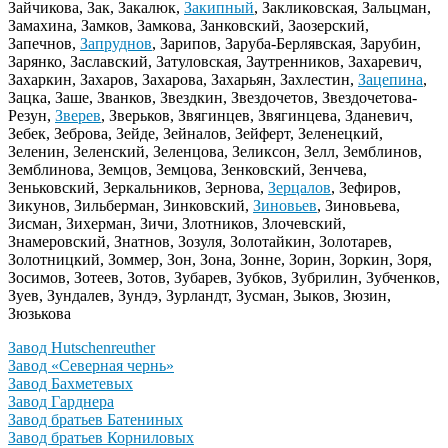
Зайчикова, Зак, Закалюк,
Закипный
, Закликовская, Зальцман,
Замахина, Замков, Замкова, Занковский, Заозерский,
Запечнов,
Запруднов
, Зарипов, Заруба-Берлявская, Зарубин,
Зарянко, Заславский, Затуловская, Заутренников, Захаревич,
Захаркин, Захаров, Захарова, Захарьян, Захлестин,
Зацепина
,
Зацка, Заше, Званков, Звездкин, Звездочетов, Звездочетова-
Резун,
Зверев
, Зверьков, Звягинцев, Звягинцева, Зданевич,
Зебек, Зеброва, Зейде, Зейналов, Зейферт, Зеленецкий,
Зеленин, Зеленский, Зеленцова, Зеликсон, Зелл, Земблинов,
Земблинова, Земцов, Земцова, Зенковский, Зенчева,
Зеньковский, Зеркальников, Зернова,
Зерцалов
, Зефиров,
Зикунов, Зильберман, Зинковский,
Зиновьев
, Зиновьева,
Зисман, Зихерман, Зичи, Злотников, Злочевский,
Знамеровский, Знатнов, Зозуля, Золотайкин, Золотарев,
Золотницкий, Зоммер, Зон, Зона, Зонне, Зорин, Зоркин, Зоря,
Зосимов, Зотеев, Зотов, Зубарев, Зубков, Зубрилин, Зубченков,
Зуев, Зундалев, Зундэ, Зурландт, Зусман, Зыков, Зюзин,
Зюзькова
Завод Hutschenreuther
Завод «Северная чернь»
Завод Бахметевых
Завод Гарднера
Завод братьев Батениных
Завод братьев Корниловых