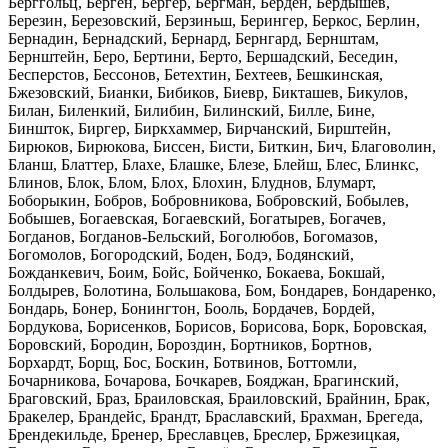
Берггольц, Берген, Бергер, Бергман, Берден, Бердышев,
Березин, Березовский, Берзиньш, Берингер, Беркос, Берлин,
Бернадин, Бернадский, Бернард, Бернгард, Бернштам,
Бернштейн, Беро, Бертини, Берто, Бершадский, Беседин,
Бесперстов, Бессонов, Бетехтин, Бехтеев, Бешкинская,
Бжезовский, Бианки, Бибиков, Биевр, Бикташев, Бикулов,
Билан, Биленкий, Билибин, Билинский, Билле, Бине,
Биншток, Биргер, Биркхаммер, Бирчанский, Бирштейн,
Бирюков, Бирюкова, Биссен, Бисти, Биткин, Бич, Благоволин,
Бланш, Блаттер, Блахе, Блашке, Блезе, Блейш, Блес, Блинкс,
Блинов, Блок, Блом, Блох, Блохин, Блуднов, Блумарт,
Боборыкин, Бобров, Бобровникова, Бобровский, Бобылев,
Бобышев, Богаевская, Богаевский, Богатырев, Богачев,
Богданов, Богданов-Бельский, Боголюбов, Богомазов,
Богомолов, Богородский, Боден, Бодэ, Бодянский,
Божданкевич, Боим, Бойс, Бойченко, Бокаева, Бокшай,
Болдырев, Болотина, Большакова, Бом, Бондарев, Бондаренко,
Бондарь, Бонер, Бонингтон, Бооль, Бордачев, Бордей,
Бордукова, Борисенков, Борисов, Борисова, Борк, Боровская,
Боровский, Бородин, Бороздин, Бортников, Бортнов,
Борхардт, Борщ, Бос, Боскин, Ботвинов, Боттомли,
Бочарникова, Бочарова, Бочкарев, Бояджан, Брагинский,
Браговский, Браз, Браиловская, Браиловский, Брайнин, Брак,
Бракелер, Брандейс, Брандт, Браславский, Брахман, Брегеда,
Брендекильде, Бренер, Бреславцев, Бреслер, Бржезицкая,