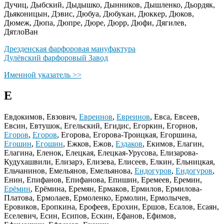
Дучиц, Дыбский, Дыдышко, Дынников, Дышленко, Дьордяк,
Дьяконицын, Дэвис, Дюбуа, Дюбукан, Дюккер, Дюков,
Дюмеж, Дюпа, Дюпре, Дюре, Дюрр, Дюфи, Дягилев,
ДятлоВан
Дрезденская фарфоровая мануфактура
Дулёвский фарфоровый Завод
Именной указатель >>
Е
Евдокимов, Евзович,
Евреинов
,
Евреинов
, Евса, Евсеев,
Евсин, Евтушок, Егельский, Егидис, Егоркин, Егорнов,
Егоров
,
Егоров
, Егорова, Егорова-Троицкая, Егоршина,
Егошин
,
Егошин
, Ежков, Ежов,
Ездаков
, Екимов, Елагин,
Елагина, Еленок, Елецкая, Елецкая-Урусова, Елизарова-
Кудухашвили, Елизарэ, Елизева, Елисеев, Елкин, Ельницкая,
Ельчанинов, Емельянов, Емельянова,
Ендогуров
,
Ендогуров
,
Енин, Епифанов, Епифанова, Епишин, Еремеев, Еремин,
Ерёмин
, Ерёмина, Еремян, Ермаков, Ермилов, Ермилова-
Платова, Ермолаев, Ермоленко, Ермолин, Ермолычев,
Еровиков, Еропкина, Ерофеев, Ерохин, Ершов, Есалов, Есаян,
Еселевич, Есин, Есипов, Ескин, Ефанов, Ефимов,