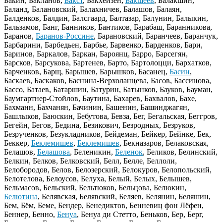
Бакин, Бакланов,
Бакст
, Бакхёйзен,
Бакшеев
, Балакшин,
Баланд, Балановский, Балахничев, Балашов, Балаян,
Балденков, Балдин, Балсгаард, Балтазар, Балунин, Балыкин,
Бальзамов, Банг, Банников, Бантиков, Барабаш, Баранникова,
Баранов,
Баранов-Россине
, Барановский, Баранчеев, Баранчук,
Барбарини, Барбедьен, Барбье, Барвенко, Барденков, Бари,
Баринов, Баркалов, Баркан, Бароянц, Барро, Барсегян,
Барсков, Барсукова, Бартенев, Барто, Бартолоцци, Бархатков,
Барченков, Барщ, Барышев, Барышков, Басанец,
Басин
,
Баскаев, Баскаков, Баснина-Верхоланцева, Басов, Бассинова,
Бассо, Батаев, Батаршин, Батурин, Батынков, Бауков, Бауман,
Баумгартнер-Стойлов, Баутина, Бахарев, Бахвалов, Бахе,
Бахманн, Бахчанян, Бачинин, Башенин, Башинджагян,
Башлыков, Баюскин, Бебутова, Бевза, Бег, Бегальская, Беггров,
Бегейн, Бегов, Бедина, Безикович, Безродных, Безруков,
Безрученков, Безукладников, Бейдеман, Бейкер, Бейнке, Бек,
Беккер,
Беклемишев
,
Беклемишев
, Бекназаров, Белаковская,
Белашов,
Белашова
, Беленикин,
Беленок
, Беликов, Белинский,
Белкин, Белков, Белковский, Белл, Белле, Беллоли,
Белобородов, Белов, Белозерский, Белокуров, Белопольский,
Белотелова, Белоусов, Белуха, Белый, Белых, Белышев,
Бельмасов, Бельский, Бельтюков, Бельцова, Белюкин,
Белютина
, Белявская, Белявский, Беляев, Белянин, Беляшин,
Бем, Бём, Беме, Бендер, Бенедиктов, Бенневиц фон Лёфен,
Беннер, Бенно,
Бенуа
, Бенуа ди Стетто, Беньков, Бер, Берг,