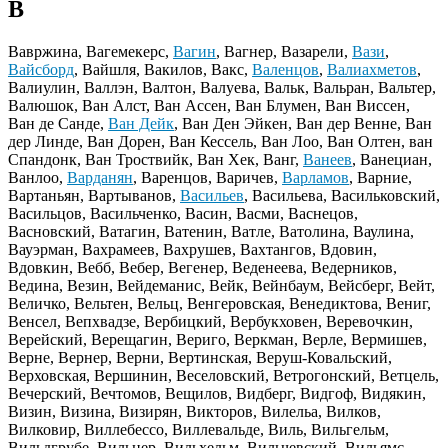
В
Вавржина, Вагемекерс,
Вагин
, Вагнер, Вазарели,
Вази
,
Вайсборд
, Вайшля, Вакилов, Вакс,
Валенцов
,
Валиахметов
,
Валиулин, Валлэн, Валтон, Валуева, Вальк, Вальран, Вальтер,
Валюшок, Ван Алст, Ван Ассен, Ван Блумен, Ван Виссен,
Ван де Санде,
Ван Дейк
, Ван Ден Эйкен, Ван дер Венне, Ван
дер Линде, Ван Дорен, Ван Кессель, Ван Лоо, Ван Олтен, ван
Спандонк, Ван Троствийк, Ван Хек, Ванг,
Ванеев
, Ванециан,
Ванлоо,
Варданян
, Варенцов, Варичев,
Варламов
, Варние,
Вартаньян, Вартыванов,
Васильев
, Васильева, Васильковский,
Васильцов, Васильченко, Васин, Васми, Васнецов,
Васновский, Ватагин, Ватенин, Ватле, Ватолина, Ваулина,
Вауэрман, Вахрамеев, Вахрушев, Вахтангов, Вдовин,
Вдовкин, Вебб, Вебер, Вегенер, Веденеева, Ведерников,
Ведина, Везин, Вейдеманис, Вейк, Вейнбаум, Вейсберг, Вейт,
Величко, Вельтен, Вельц, Венгеровская, Венедиктова, Вениг,
Венсел, Вепхвадзе, Вербицкий, Вербукховен, Веревочкин,
Верейский, Верещагин, Вериго, Веркман, Верле, Вермишев,
Верне, Вернер, Верни, Вертинская, Веруш-Ковальский,
Верховская, Вершинин, Веселовский, Ветрогонский, Ветцель,
Вечерский, Вечтомов, Вещилов, Видберг, Видгоф, Видякин,
Визин, Визина, Визирян, Викторов, Вилельа, Вилков,
Вилковир, Виллебессо, Виллевальде, Виль, Вильгельм,
Вильдгрубе, Вильнер, Вильхельм, Вильчевский, Вильямс,