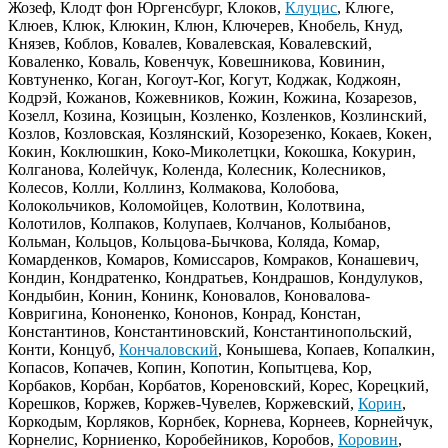
Жозеф, Клодт фон Юргенсбург, Клоков,
Клуцис
, Клюге,
Клюев, Клюк, Клюкин, Клюн, Ключерев, Кнобель, Кнуд,
Князев, Коблов, Ковалев, Ковалевская, Ковалевский,
Коваленко, Коваль, Ковенчук, Ковешникова, Ковинин,
Ковтуненко, Коган, Когоут-Ког, Когут, Коджак, Коджоян,
Кодрэй, Кожанов, Кожевников, Кожин, Кожина, Козарезов,
Козелл, Козина, Козицын, Козленко, Козленков, Козлинский,
Козлов, Козловская, Козлянский, Козорезенко, Кокаев, Кокен,
Кокин, Коклюшкин, Коко-Миколетцки, Кокошка, Кокурин,
Колганова, Колейчук, Коленда, Колесник, Колесников,
Колесов, Колли, Коллинз, Колмакова, Колобова,
Колокольчиков, Коломойцев, Колотвин, Колотвина,
Колотилов, Колпаков, Колупаев, Колчанов, Колыбанов,
Кольман, Кольцов, Кольцова-Бычкова, Коляда, Комар,
Комарденков, Комаров, Комиссаров, Комраков, Конашевич,
Кондин, Кондратенко, Кондратьев, Кондрашов, Кондулуков,
Кондыбин, Конин, Конинк, Коновалов, Коновалова-
Ковригина, Кононенко, Кононов, Конрад, Констан,
Константинов, Константиновский, Константинопольский,
Конти, Концуб,
Кончаловский
, Конышева, Копаев, Копалкин,
Копасов, Копачев, Копин, Копотин, Копытцева, Кор,
Корбаков, Корбан, Корбатов, Кореновский, Корес, Корецкий,
Корешков, Коржев, Коржев-Чувелев, Коржевский,
Корин
,
Коркодым, Корляков, Корнбек, Корнева, Корнеев, Корнейчук,
Корнелис, Корниенко, Коробейников, Коробов,
Коровин
,