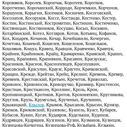
Коровяков, Королев, Коропчак, Коротеев, Коротков,
Коротченко, Корочанский, Корроди, Корчемкин, Корчунов,
Коршунов, Корыгин, Косенков, Косничев, Косоговский,
Косолапов, Косоруков, Коссе, Костанди, Костенко, Костер,
Костин, Костинский, Костромитин, Костюхин, Костюченко,
Костяницын, Костянников, Косушко, Косых, Косьмин,
Котарбинский, Котел, Котляров, Котов, Котьянц, Кофанов,
Кох, Коцарев, Кочанов, Кочар, Кочейшвили, Кочергин,
Кочетова, Кошевой, Кошелев, Кошелохов, Кошельков,
Кошляков, Кошуа, Кравец, Кравцов, Кравченко, Кравчук,
Крайнев, Крайнюков, Крайц, Крамаренко, Крамской, Краних,
Кранц, Крапивин, Крапивкин, Красавин, Красаускас,
Красников, Краснов, Краснопевцев, Краснушкин,
Красовский, Красулин, Краузе, Краутен, Крачковский,
Кращин, Крежде, Крейтан, Крейц, Крелинг, Кремень, Кремер,
Кремнев, Крестовский, Кретьен, Кречетов, Криволап,
Кривонос, Кривоносов, Криворучко, Криммер, Кристенсен,
Кристиан, Кристиансен, Кроллинс, Кроль, Крон,
Кропивницкий, Кротиков, Кротов, Крохоняткин, Кругликова,
Круглов, Круль, Крумгольц, Крученых, Кручинин,
Крыжицкий,
Крылов
, Крымов, Крысанов, Крысин, Крэмэр,
Крюков, Крюковский, Куазевокс, Куапель, Куаст, Кубарев,
Кубасов, Кувин, Кугач, Кудаяров, Куделькин, Кудинов,
Кудрявцев, Кудряшев, Кузгинов, Кузин, Кузманов, Кузнецов,
Кузнецова-Кичигена, Кузнецова-Руф, Кузыбаев, Кузькин,