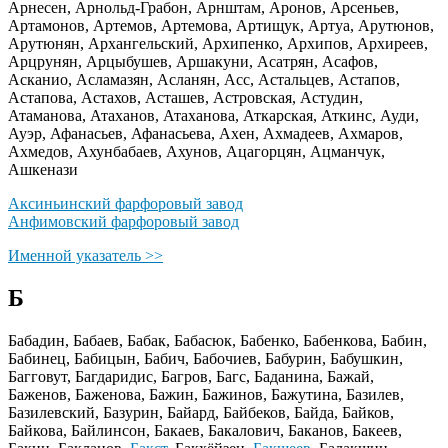
Арнесен, Арнольд-Грабон, Арнштам, Аронов, Арсеньев,
Артамонов, Артемов, Артемова, Артищук, Артуа, Арутюнов,
Арутюнян, Архангельский, Архипенко, Архипов, Архиреев,
Арцрунян, Арцыбушев, Аршакуни, Асатрян, Асафов,
Асканио, Асламазян, Асланян, Асс, Астальцев, Астапов,
Астапова, Астахов, Асташев, Астровская, Астудин,
Атаманова, Атаханов, Атаханова, Аткарская, Аткинс, Ауди,
Ауэр, Афанасьев, Афанасьева, Ахен, Ахмадеев, Ахмаров,
Ахмедов, Ахунбабаев, Ахунов, Ацагорцян, Ацманчук,
Ашкенази
Аксиньинский фарфоровый завод
Анфимовский фарфоровый завод
Именной указатель >>
Б
Бабадин, Бабаев, Бабак, Бабасюк, Бабенко, Бабенкова, Бабин,
Бабинец, Бабицын, Бабич, Бабочиев, Бабурин, Бабушкин,
Багговут, Багдаридис, Багров, Багс, Баданина, Бажай,
Баженов, Баженова, Бажин, Бажинов, Бажутина, Базилев,
Базилевский, Базурин, Байард, Байбеков, Байда, Байков,
Байкова, Байлинсон, Бакаев, Бакалович, Баканов, Бакеев,