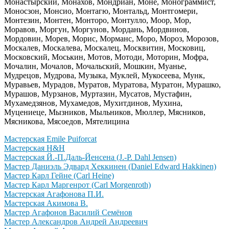
Монастырский, Монахов, Мондриан, Моне, Монограммист,
Моносзон, Монсио, Монтагю, Монтальд, Монтгомери,
Монтезин, Монтен, Монторо, Монтулло, Моор, Мор,
Моравов, Моргун, Моргунов, Мордань, Мордвинов,
Мордовин, Морев, Морис, Морманс, Моро, Мороз, Морозов,
Москалев, Москалева, Москалец, Москвитин, Московиц,
Московский, Моськин, Мотов, Мотоди, Моторин, Мофра,
Мочалин, Мочалов, Мочальский, Мошкин, Муанье,
Мудрецов, Мудрова, Музыка, Муклей, Мукосеева, Мунк,
Муравьев, Мурадов, Муратов, Муратова, Муратон, Мурашко,
Мурашов, Мурзанов, Муртазин, Мусатов, Мустафин,
Мухамедзянов, Мухамедов, Мухитдинов, Мухина,
Муцениеце, Мызников, Мыльников, Мюллер, Мясников,
Мясникова, Мясоедов, Мятелицина
Мастерская Emile Puiforcat
Мастерская H&H
Мастерская Й.-П.Даль-Йенсена (J.-P. Dahl Jensen)
Мастер Даниэль Эдвард Хеккинен (Daniel Edward Hakkinen)
Мастер Карл Гейне (Carl Heine)
Мастер Карл Маргенрот (Carl Morgenroth)
Мастерская Агафонова П.И.
Мастерская Акимова В.
Мастер Агафонов Василий Семёнов
Мастер Александров Андрей Андреевич