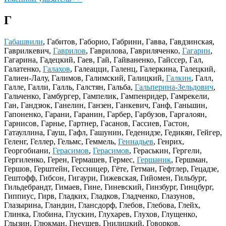
Г
Габашвили
, Габитов, Габорио, Габрини, Гавва, Гавдзинская,
Гаврилкевич,
Гаврилов
, Гаврилова, Гавриляченко,
Гагарин
,
Гагарина, Гадецкий, Гаев, Гай, Гайваненко, Гайссер, Гал,
Галатенко,
Галахов
, Галеацци, Галенц, Галеркина, Галецкий,
Галиен-Лалу, Галимов, Галимский, Галицкий,
Галкин
, Галл,
Галле, Галли, Галль, Галстян, Гальба,
Гальперина-Зельдович
,
Гальченко, Гамбургер, Гампелик, Гампенридер, Гамрекели,
Ган, Гандзюк, Ганелин, Ганзен, Ганкевич, Ганф, Ганьшин,
Гапоненко, Гарани, Гаранин, Гарбер, Гарбузов, Гаргалоян,
Гарнисов, Гарнье, Гартнер, Гасанов, Гассиев, Гастон,
Гатауллина, Гауш, Гафл, Гашунин, Геденидзе, Гедикян, Гейгер,
Геленг, Геллер, Гельмс, Геммель,
Геннадьев
, Генрих,
Георгобиани,
Герасимов
,
Герасимов
, Гераськин, Гергели,
Гергиленко, Герен, Гермашев, Гермес,
Гершаник
, Гершман,
Гершов, Герштейн, Гессницер, Гёте, Гетман, Гефтлер, Гецадзе,
Гештофф, Гибсон, Гигаури, Гижевская, Гийомен, Гильбург,
Гильдебрандт, Гимаев, Гине, Гиневский, Гинзбург, Гинцбург,
Гиппиус, Гирв, Гладких, Гладков, Гладченко, Глазунов,
Глазырина, Гландин, Глансдорф, Глебов, Глебова, Глейх,
Глинка, Глобина, Глускин, Глухарев, Глухов, Глущенко,
Глызин, Глюкман, Гнеушев, Гнилицкий, Говорков,