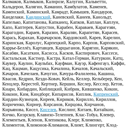
Калмаков, Калмыков, Калнрозе, Калугин, Кальветти,
Кальдерон, Калягин, Каманин, Камбулатов, Каменев,
Каменский, Каминский, Камрадт, Камышев, Кандауров,
Канделаки,
Кандинский
, Каневский, Канеев, Канольдт,
Капелько, Капитанова, Капканец, Капков, Каплан, Каплун,
Капо, Каптерев, Капустин, Карабен, Караваев, Карагезян,
Карагодин, Караев, Каразин, Каралян, Карапетян, Карасев,
Карась, Карахан, Карачарсков, Кардовский, Карев, Карелин,
Каринская, Каролус, Карпецкий, Карпо, Карпов, Карповский,
Каррье-Беллёз, Картавцев, Карцыганов, Карягин, Карякин,
Касабян, Касаткин, Касисса, Касков, Каспирович, Кассеси,
Кастальская, Кастнер, Кастра, Катал-Герман, Катуркин, Катц,
Каувер, Каулин, Каульбах, Кауфман, Кауэр, Кафенгауз, Каффи,
Кац, Кацман, Кацусика, Качалина, Качалов, Качальский,
Качаров, Качелаев, Качугин, Качура-Фалилеева, Кашина,
Квасов, Кедрин, Кезди-Ковач, Кейль, Келлер, Кельберер, Кен,
Кенцлер, Керестей, Кертнер, Кершин, Кеслер, Кесслер, Кетов,
Киари, Кибардин, Киблицкий, Кибрик, Кившенко, Кикин,
Кикоин, Ким, Киндборг, Кипарисов, Киплик,
Кипренский
,
Кирдин-Кузнецов, Киреев, Кириков, Кирилло, Кириллов,
Кириченко, Кирнер, Кирсанов, Кирцова, Кирчанов,
Кирьянова, Кисел,
Киселев
, Кислинг, Китаев, Китайкин,
Кичко, Киэрскоу, Клавихо-Телепнев, Клас-Тобуа, Клевер,
Клементьев, Кленов, Клепикова, Клерг, Клименко,
Климентов, Климонов-Климанов, Климт, Клингерт, Клод-