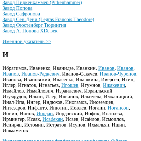
Завод Пиркенхаммер (Pirkenhammer)
Завод Попова
Завод Сафронова
Завод Сен-Дени (Legras Francois Theodore)
Завод Фюстенберг Тюрингия
Завод А. Попова XIX век
Именной указатель >>
И
Ибрагимов, Иваненко, Иванидзе, Иванкин,
Иванов
,
Иванов
,
Иванов
,
Иванов-Радкевич
, Иванов-Сакачев,
Иванов-Чуронов
,
Иванова, Ивановский, Ивасенко, Ивашкина, Иверсен, Игин,
Иглер, Игнатов, Игнатьев,
Игошев
, Игумнов,
Ижакевич
,
Измайлов, Измайлович, Израилевич, Израильский,
Изумрудов, Ильин, Илер, Ильинов, Ильичёва, Имханицкий,
Инал-Ипа, Ингер, Индюхов, Иногамов, Иноземцев,
Интезаров, Инфантэ, Инютин, Иовлев, Иоганн,
Иогансон
,
Ионин, Ионов,
Иордан
, Иорданский, Иофик, Ипатьева,
Ирмингер, Исаак,
Исабекян
, Исаев, Исайлов, Исмоилов,
Испирян, Истомин, Истратов, Исупов, Ихмальян, Ишин,
Ишмаметов