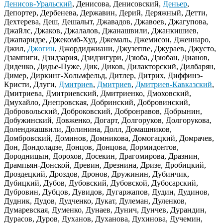
Денисов-Уральский
, Денисова, Денисовский,
Деньер
,
Депортер, Дербенева, Державин, Дерий, Деряжный, Детти,
Дехтерева, Деш, Дешалыт, Джавадов, Джавоев, Джагупова,
Джайлс, Джаков, Джалалов, Джанашвили, Джанкишиев,
Джапаридзе, Джекомб-Худ, Джемаль, Джемисон, Дженнаро,
Джил,
Джогин
, Джордиджиани, Джузеппе, Джураев, Джусто,
Дзампиги, Дзидзария, Дзидзигури, Дзюба, Дзюбан, Дианов,
Диденко, Дидье-Пуже, Дик, Диков, Дилакторский, Дилбарян,
Димер, Диркинг-Хольмфельд, Дитлер, Дитрих, Диффинэ-
Кристи, Длуги,
Дмитриев
,
Дмитриев
,
Дмитриев-Кавказский
,
Дмитриева, Дмитриевский, Дмитриенко, Дмоховский,
Дмухайло, Днепровская, Добринский, Добровинский,
Добровольский, Доброковский, Добронравов, Добрынин,
Добужинский, Довженко, Догарт, Долгоруков, Долгорукова,
Доленджашвили, Долинина, Долл, Домашников,
Домбровский, Доминов, Домникова, Домогацкий, Домрачев,
Дон, Дондоладзе, Донцов, Донцова, Дормидонтов,
Дородницын, Дорохов, Досекин, Драгомирова, Дразнин,
Дрампьян-Донской, Древин, Дрезнина, Дризе, Дробицкий,
Дроздецкий, Дроздов, Дронов, Дружинин, Дубинчик,
Дубицкий, Дубов, Дубовский, Дубовской, Дубосарский,
Дубровин, Дубцов, Дувидов, Дугаржапов, Дудин, Дудинов,
Дудник, Дудов, Дудченко, Дукат, Дулеман, Дуленков,
Думаревская, Думенко, Дунаев, Дунич, Дунчев, Дурандин,
Дурасов, Дуров, Духанов, Духанова, Духинова, Дучемин,