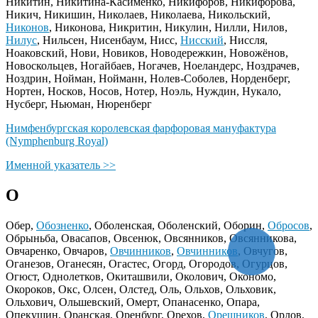
Никитин, Никитина-Касименко, Никифоров, Никифорова,
Никич, Никишин, Николаев, Николаева, Никольский,
Никонов
, Никонова, Никритин, Никулин, Нилли, Нилов,
Нилус
, Нильсен, Нисенбаум, Нисс,
Нисский
, Ниссля,
Ноаковский, Нови, Новиков, Новодережкин, Новожёнов,
Новоскольцев, Ногайбаев, Ногачев, Ноеландерс, Ноздрачев,
Ноздрин, Нойман, Нойманн, Нолев-Соболев, Норденберг,
Нортен, Носков, Носов, Нотер, Ноэль, Нуждин, Нукало,
Нусберг, Ньюман, Нюренберг
Нимфенбургская королевская фарфоровая мануфактура
(Nymphenburg Royal)
Именной указатель >>
О
Обер,
Обозненко
, Оболенская, Оболенский, Оборин,
Обросов
,
Обрыньба, Овасапов, Овсенюк, Овсянников, Овсянникова,
Овчаренко, Овчаров,
Овчинников
,
Овчинников
, Овчугов,
Оганезов, Оганесян, Огастес, Огорд, Огородов, Огурцов,
Огюст, Однолетков, Окиташвили, Околович, Окономо,
Окороков, Окс, Олсен, Олстед, Оль, Ольхов, Ольховик,
Ольхович, Ольшевский, Омерт, Опанасенко, Опара,
Опекушин, Оранская, Оренбург, Орехов,
Орешников
, Орлов,