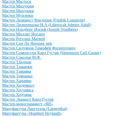
Мастер Мастоси
Мастер Мицуюки
Мастер Мицуюки
Мастер Мунэюки
Мастер Ленквист Фредерик (Fredrik Lonnqvist)
Мастер Лилиенвальт И.А (Lilienwalt Joheios Adulf)
Мастер Нордберг Иосиф (Joseph Nordberg)
Мастер Миллис Иоганн
Мастер Регелин Матвей
Мастер Сан Ли Япония век
Мастер Силуянов Тимофей Филиппович
Мастер Симонссон Карл Густав (Simonsson Carl Gustav)
Мастер Соколов М.Ф.
Мастер Т.Ботков
Мастер Тамаюки
Мастер Тамаяма
Мастер Томоюки
Мастер Ханаяма
Мастер Хидемицу
Мастер Хидэмаса
Мастер Хидэяма
Мастер Экквист Карл Густав
Мастер-монограммист «ЯВ»
Мануфактура Лангеталь (Langenthal)
Мануфактура «Humbert Heylandt»