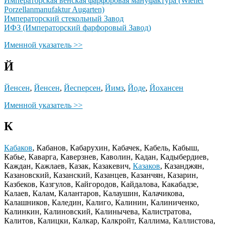
Императорская венская фарфоровая мануфактура (Wiener
Porzellanmanufaktur Augarten)
Императорский стекольный Завод
ИФЗ (Императорский фарфоровый Завод)
Именной указатель >>
Й
Йенсен
,
Йенсен
,
Йесперсен
,
Йимз
,
Йоде
,
Йохансен
Именной указатель >>
К
Кабаков
, Кабанов, Кабарухин, Кабачек, Кабель, Кабыш,
Кабье, Каварга, Каверзнев, Каволин, Кадан, Кадыбердиев,
Каждан, Кажлаев, Казак, Казакевич,
Казаков
, Казанджян,
Казановский, Казанский, Казанцев, Казанчян, Казарин,
Казбеков, Казгулов, Кайгородов, Кайдалова, Какабадзе,
Калаев, Калам, Калантаров, Калаушин, Калачикова,
Калашников, Каледин, Калиго, Калинин, Калиниченко,
Калинкин, Калиновский, Калинычева, Калистратова,
Калитов, Калицки, Калкар, Калкройт, Каллима, Каллистова,