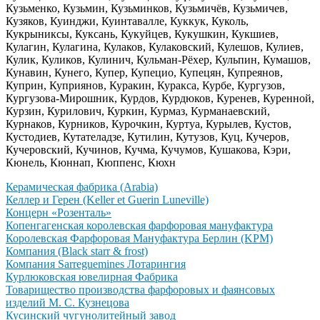
Кузьменко, Кузьмин, Кузьминков, Кузьмичёв, Кузьмичев,
Кузяков, Куинджи, Куинтавалле, Куккук, Куколь,
Кукрыниксы, Куксань, Кукуйцев, Кукушкин, Кукшиев,
Кулагин, Кулагина, Кулаков, Кулаковский, Кулешов, Кулиев,
Кулик, Куликов, Кулинич, Кульман-Рёхер, Кульпин, Кумашов,
Кунавин, Кунего, Купер, Купецио, Купецян, Купреянов,
Куприн, Куприянов, Куракин, Куракса, Курбе, Кургузов,
Кургузова-Мирошник, Курдов, Курдюков, Куренев, Куренной,
Курзин, Курилович, Куркин, Курмаз, Курманаевский,
Курнаков, Курников, Курочкин, Куртуа, Курылев, Кустов,
Кустодиев, Кутателадзе, Кутилин, Кутузов, Куц, Кучеров,
Кучеровский, Кучинов, Кучма, Кучумов, Кушакова, Кэри,
Кюнель, Кюннап, Кюппенс, Кюхн
Керамическая фабрика (Arabia)
Келлер и Герен (Keller et Guerin Luneville)
Концерн «Розенталь»
Копенгагенская королевская фарфоровая мануфактура
Королевская Фарфоровая Мануфактура Берлин (KPM)
Компания (Black starr & frost)
Компания Sarreguemines Лотарингия
Курлюковская ювелирная Фабрика
Товарищество производства фарфоровых и фаянсовых
изделий М. С. Кузнецова
Кусинский чугунолитейный завод