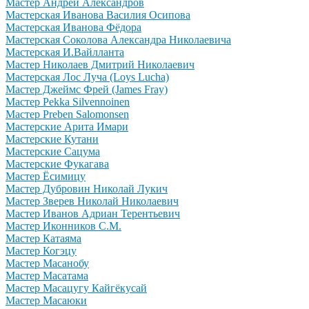
Мастер Андрей Александров
Мастерская Иванова Василия Осипова
Мастерская Иванова Фёдора
Мастерская Соколова Александра Николаевича
Мастерская И.Вайлланта
Мастер Николаев Дмитрий Николаевич
Мастерская Лос Луча (Loys Lucha)
Мастер Джеймс Фрей (James Fray)
Мастер Pekka Silvennoinen
Мастер Preben Salomonsen
Мастерские Арита Имари
Мастерские Кутани
Мастерские Сацума
Мастерские Фукагава
Мастер Ёсимицу
Мастер Дубровин Николай Лукич
Мастер Зверев Николай Николаевич
Мастер Иванов Адриан Терентьевич
Мастер Иконников С.М.
Мастер Катаяма
Мастер Когэцу
Мастер Масанобу
Мастер Масатама
Мастер Масацугу Кайгёкусай
Мастер Масаюки