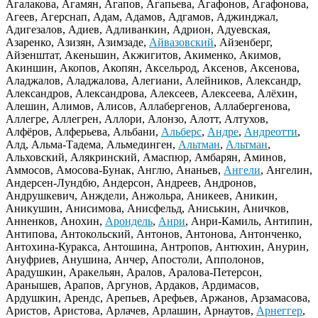
Агалакова, Агамян, Агапов, Агапьева, Агафонов, Агафонова,
Агеев, Агерснап, Адам, Адамов, Адгамов, Аджинджал,
Адигезалов, Адиев, Адливанкин, Адрион, Адуевская,
Азаренко, Азизян, Азимзаде,
Айвазовский
, Айзенберг,
Айзенштат, Акеньшин, Акжигитов, Акименко, Акимов,
Акиншин, Акопов, Акопян, Аксельрод, Аксенов, Аксенова,
Аладжалов, Аладжалова, Алегиани, Алейников, Александр,
Александров, Александрова, Алексеев, Алексеева, Алёхин,
Алешин, Алимов, Алисов, Аллабергенов, Аллабергенова,
Аллегре, Аллегрен, Аллори, Алонзо, Алотт, Алтухов,
Алфёров, Алферьева, Альбани,
Альберс
,
Андре
,
Андреотти
,
Алд, Альма-Тадема, Альмединген,
Альтман
,
Альтман
,
Альховский, Алякринский, Амаспюр, Амбарян, Аминов,
Аммосов, Амосова-Бунак, Англю, Ананьев,
Ангели
, Ангелин,
Андерсен-Лундбю, Андерсон, Андреев, Андронов,
Андрушкевич, Анждели, Анжольра, Аникеев, Аникин,
Аникушин, Анисимова, Анисфельд, Аниськин, Аничков,
Анненков, Анохин,
Арондель
,
Анри
, Анри-Камиль, Антипин,
Антипова, Антокольский, Антонов, Антонова, Антонченко,
Антохина-Куракса, Антошина, Антропов, Антюхин, Анурин,
Ануфриев, Анушина, Анчер, Апостоли, Апполонов,
Арадушкин, Аракельян, Аралов, Аралова-Петерсон,
Аранышев, Арапов, Аргунов, Ардаков, Ардимасов,
Ардушкин, Арендс, Арепьев, Арефьев, Аржанов, Арзамасова,
Аристов, Аристова, Арлачев, Арлашин, Арнаутов,
Арнеггер
,