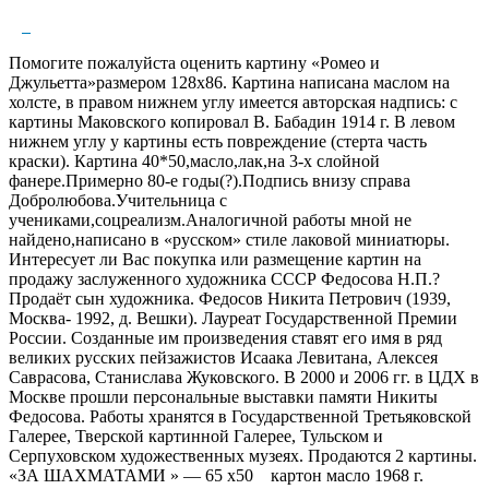
Помогите пожалуйста оценить картину «Ромео и
Джульетта»размером 128х86. Картина написана маслом на
холсте, в правом нижнем углу имеется авторская надпись: с
картины Маковского копировал В. Бабадин 1914 г. В левом
нижнем углу у картины есть повреждение (стерта часть
краски). Картина 40*50,масло,лак,на 3-х слойной
фанере.Примерно 80-е годы(?).Подпись внизу справа
Добролюбова.Учительница с
учениками,соцреализм.Аналогичной работы мной не
найдено,написано в «русском» стиле лаковой миниатюры.
Интересует ли Вас покупка или размещение картин на
продажу заслуженного художника СССР Федосова Н.П.?
Продаёт сын художника. Федосов Никита Петрович (1939,
Москва- 1992, д. Вешки). Лауреат Государственной Премии
России. Созданные им произведения ставят его имя в ряд
великих русских пейзажистов Исаака Левитана, Алексея
Саврасова, Станислава Жуковского. В 2000 и 2006 гг. в ЦДХ в
Москве прошли персональные выставки памяти Никиты
Федосова. Работы хранятся в Государственной Третьяковской
Галерее, Тверской картинной Галерее, Тульском и
Серпуховском художественных музеях. Продаются 2 картины.
«ЗА​ ШАХМАТАМИ » — 65 х50​ ​ ​ ​ картон масло 1968 г.