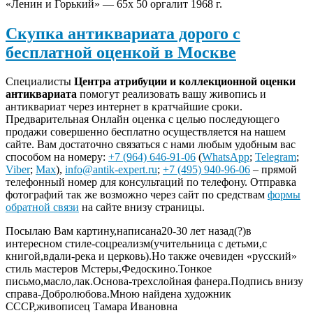
«Ленин и Горький» — 65х 50 оргалит 1968 г.
Скупка антиквариата дорого с
бесплатной оценкой в Москве
Специалисты
Центра атрибуции и коллекционной оценки
антиквариата
помогут реализовать вашу живопись и
антиквариат через интернет в кратчайшие сроки.
Предварительная Онлайн оценка с целью последующего
продажи совершенно бесплатно осуществляется на нашем
сайте. Вам достаточно связаться с нами любым удобным вас
способом на номеру:
+7 (964) 646-91-06
(
WhatsApp
;
Telegram
;
Viber
;
Max
),
info@antik-expert.ru
;
+7 (495) 940-96-06
– прямой
телефонный номер для консультаций по телефону. Отправка
фотографий так же возможно через сайт по средствам
формы
обратной связи
на сайте внизу страницы.
Посылаю Вам картину,написана20-30 лет назад(?)в
интересном стиле-соцреализм(учительница с детьми,с
книгой,вдали-река и церковь).Но также очевиден «русский»
стиль мастеров Мстеры,Федоскино.Тонкое
письмо,масло,лак.Основа-трехслойная фанера.Подпись внизу
справа-Добролюбова.Мною найдена художник
СССР,живописец Тамара Ивановна