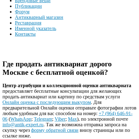
Брендовые вещи
Публикации
Форум
Антикварный магазин
Реставрация
Именной указатель
Контакты
Где продать антиквариат дорого
Москве с бесплатной оценкой?
Центр атрибуции и коллекционной оценки антиквариата
предоставляет бесплатные консультации для желающих
продать антиквариат или картину по средствам услуги
Онлайн оценка с последующим выкупом
. Для
предварительной Онлайн оценки отправьте фотографии лотов
любым удобным для вас способом на номер:
+7 (964) 646-91-
06
(
WhatsApp
;
Telegram
;
Viber
;
Max
), по электронной почте
info@antik-expert.ru
. Так же возможна отправка запроса на
скупку через
форму обратной связи
внизу страницы или по
ссылке ниже.