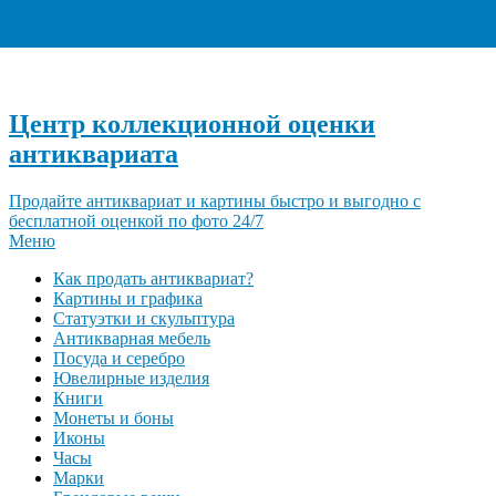
+7 (495) 940-96-06
Центр коллекционной оценки
антиквариата
Продайте антиквариат и картины быстро и выгодно с
бесплатной оценкой по фото 24/7
Меню
Как продать антиквариат?
Картины и графика
Статуэтки и скульптура
Антикварная мебель
Посуда и серебро
Ювелирные изделия
Книги
Монеты и боны
Иконы
Часы
Марки