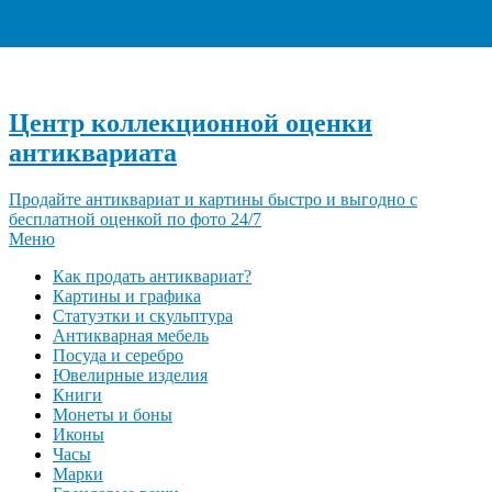
+7 (495) 940-96-06
Центр коллекционной оценки
антиквариата
Продайте антиквариат и картины быстро и выгодно с
бесплатной оценкой по фото 24/7
Меню
Как продать антиквариат?
Картины и графика
Статуэтки и скульптура
Антикварная мебель
Посуда и серебро
Ювелирные изделия
Книги
Монеты и боны
Иконы
Часы
Марки