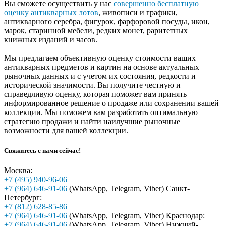
Вы сможете осуществить у нас
совершенно бесплатную
оценку антикварных лотов
, живописи и графики,
антикварного серебра, фигурок, фарфоровой посуды, икон,
марок, старинной мебели, редких монет, раритетных
книжных изданий и часов.
Мы предлагаем объективную оценку стоимости ваших
антикварных предметов и картин на основе актуальных
рыночных данных и с учетом их состояния, редкости и
исторической значимости. Вы получите честную и
справедливую оценку, которая поможет вам принять
информированное решение о продаже или сохранении вашей
коллекции. Мы поможем вам разработать оптимальную
стратегию продажи и найти наилучшие рыночные
возможности для вашей коллекции.
Свяжитесь с нами сейчас!
Москва:
+7 (495) 940-96-06
+7 (964) 646-91-06
(WhatsApp, Telegram, Viber)
Санкт-
Петербург:
+7 (812) 628-85-86
+7 (964) 646-91-06
(WhatsApp, Telegram, Viber)
Краснодар:
+7 (964) 646-91-06
(WhatsApp, Telegram, Viber)
Нижний-