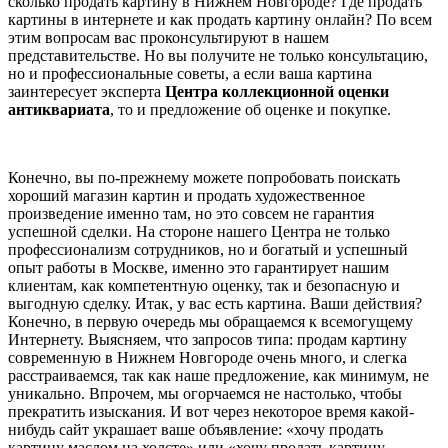
сколько продать картину в Нижнем Новгороде? Где продать
картины в интернете и как продать картину онлайн? По всем
этим вопросам вас проконсультируют в нашем
представительстве. Но вы получите не только консультацию,
но и профессиональные советы, а если ваша картина
заинтересует эксперта
Центра коллекционной оценки
антиквариата
, то и предложение об оценке и покупке.
Конечно, вы по-прежнему можете попробовать поискать
хороший магазин картин и продать художественное
произведение именно там, но это совсем не гарантия
успешной сделки. На стороне нашего Центра не только
профессионализм сотрудников, но и богатый и успешный
опыт работы в Москве, именно это гарантирует нашим
клиентам, как компетентную оценку, так и безопасную и
выгодную сделку. Итак, у вас есть картина. Ваши действия?
Конечно, в первую очередь мы обращаемся к всемогущему
Интернету. Выясняем, что запросов типа: продам картину
современную в Нижнем Новгороде очень много, и слегка
расстраиваемся, так как наше предложение, как минимум, не
уникально. Впрочем, мы огорчаемся не настолько, чтобы
прекратить изыскания. И вот через некоторое время какой-
нибудь сайт украшает ваше объявление: «хочу продать
картину маслом на холсте» или «хочу продать картину