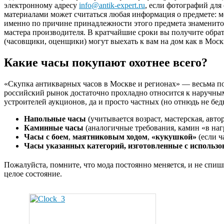
электронному адресу
info@antik-expert.ru
, если фотографий дл
материалами может считаться любая информация о предмете: м
именно по причине принадлежности этого предмета знаменитом
мастера производителя. В кратчайшие сроки вы получите обра
(часовщики, оценщики) могут выехать к вам на дом как в Моск
Какие часы покупают охотнее всего?
«Скупка антикварных часов в Москве и регионах» — весьма по
российский рынок достаточно прохладно относится к наручным
устроителей аукционов, да и просто частных (но отнюдь не бедн
Напольные часы
(учитывается возраст, мастерская, автор
Каминные часы
(аналогичные требования, камин «в наг
Часы с боем
,
маятниковым ходом
,
«кукушкой»
(если ч
Часы указанных категорий, изготовленные с использ
Пожалуйста, помните, что мода постоянно меняется, и не спиши
целое состояние.