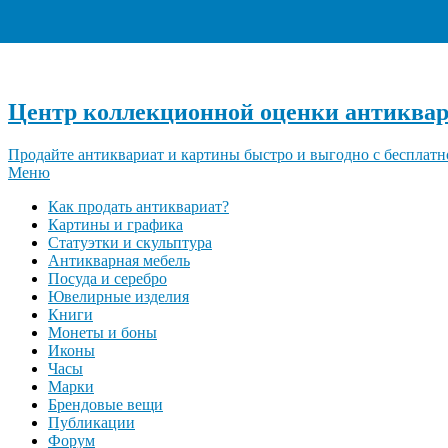
Центр коллекционной оценки антиквар
Продайте антиквариат и картины быстро и выгодно с бесплатн
Меню
Как продать антиквариат?
Картины и графика
Статуэтки и скульптура
Антикварная мебель
Посуда и серебро
Ювелирные изделия
Книги
Монеты и боны
Иконы
Часы
Марки
Брендовые вещи
Публикации
Форум