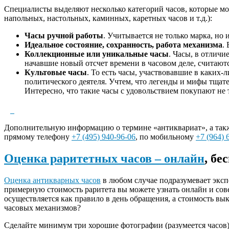
Специалисты выделяют несколько категорий часов, которые мо
напольных, настольных, каминных, каретных часов и т.д.):
Часы ручной работы
. Учитывается не только марка, но
Идеальное состояние, сохранность, работа механизма
.
Коллекционные или уникальные часы
. Часы, в отлич
начавшие новый отсчет времени в часовом деле, считают
Культовые часы
. То есть часы, участвовавшие в каких
политического деятеля. Учтем, что легенды и мифы тщат
Интересно, что такие часы с удовольствием покупают не 
Дополнительную информацию о термине «антиквариат», а такж
прямому телефону
+7 (495) 940-96-06
, по мобильному
+7 (964) 
Оценка раритетных часов – онлайн
, бе
Оценка антикварных часов
в любом случае подразумевает экспе
примерную стоимость раритета вы можете узнать онлайн и со
осуществляется как правило в день обращения, а стоимость вы
часовых механизмов?
Сделайте минимум три хорошие фотографии (разумеется часов)