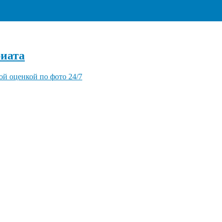
+7 (495) 940-96-06
иата
ой оценкой по фото 24/7