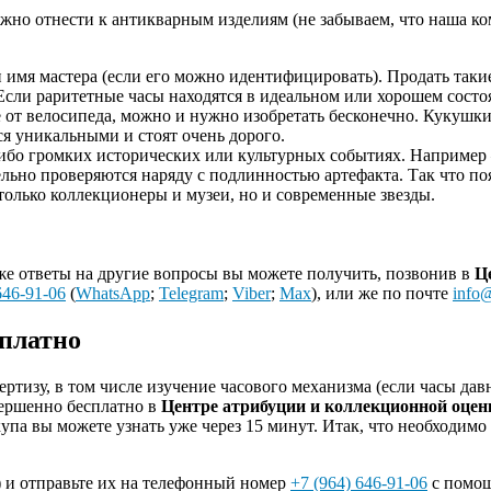
жно отнести к антикварным изделиям (не забываем, что наша к
 и имя мастера (если его можно идентифицировать). Продать так
 Если раритетные часы находятся в идеальном или хорошем состо
ие от велосипеда, можно и нужно изобретать бесконечно. Кукуш
ся уникальными и стоят очень дорого.
-либо громких исторических или культурных событиях. Например
ельно проверяются наряду с подлинностью артефакта.
Так что по
только коллекционеры и музеи, но и современные звезды.
е ответы на другие вопросы вы можете получить, позвонив в
Ц
646-91-06
(
WhatsApp
;
Telegram
;
Viber
;
Max
), или же по почте
info@
сплатно
ртизу, в том числе изучение часового механизма (если часы давн
вершенно бесплатно в
Центре атрибуции и коллекционной оце
купа вы можете узнать уже через 15 минут. Итак, что необходим
 и отправьте их на телефонный номер
+7 (964) 646-91-06
с помо