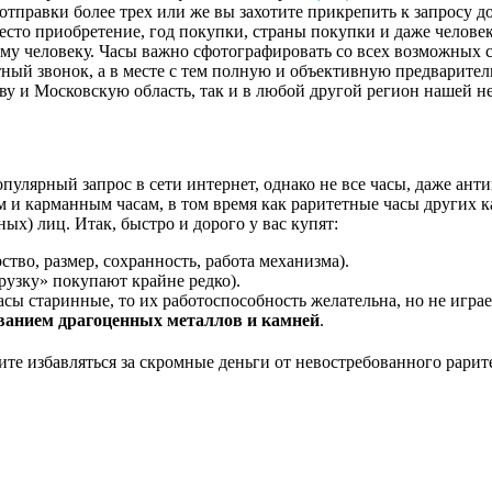
я отправки более трех или же вы захотите прикрепить к запрос
есто приобретение, год покупки, страны покупки и даже челове
у человеку. Часы важно сфотографировать со всех возможных ст
тный звонок, а в месте с тем полную и объективную предварите
ву и Московскую область, так и в любой другой регион нашей н
пулярный запрос в сети интернет, однако не все часы, даже ан
 и карманным часам, в том время как раритетные часы других к
ых) лиц. Итак, быстро и дорого у вас купят:
ство, размер, сохранность, работа механизма).
рузку» покупают крайне редко).
асы старинные, то их работоспособность желательна, но не игра
ованием драгоценных металлов и камней
.
те избавляться за скромные деньги от невостребованного рарите