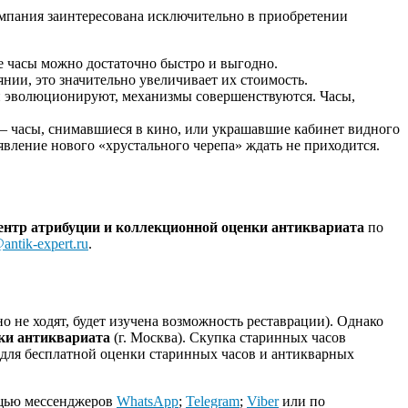
омпания заинтересована исключительно в приобретении
ие часы можно достаточно быстро и выгодно.
янии, это значительно увеличивает их стоимость.
ки эволюционируют, механизмы совершенствуются. Часы,
 – часы, снимавшиеся в кино, или украшавшие кабинет видного
явление нового «хрустального черепа» ждать не приходится.
ентр атрибуции и коллекционной оценки антиквариата
по
antik-expert.ru
.
о не ходят, будет изучена возможность реставрации). Однако
нки антиквариата
(г. Москва). Скупка старинных часов
о для бесплатной оценки старинных часов и антикварных
щью мессенджеров
WhatsApp
;
Telegram
;
Viber
или по