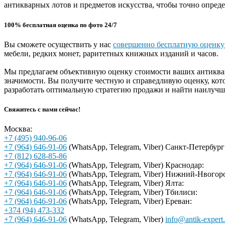
антикварных лотов и предметов искусства, чтобы точно опреде
100% бесплатная оценка по фото 24/7
Вы сможете осуществить у нас
совершенно бесплатную оценку
мебели, редких монет, раритетных книжных изданий и часов.
Мы предлагаем объективную оценку стоимости ваших антиквар
значимости. Вы получите честную и справедливую оценку, ко
разработать оптимальную стратегию продажи и найти наилуч
Свяжитесь с нами сейчас!
Москва:
+7 (495) 940-96-06
+7 (964) 646-91-06
(WhatsApp, Telegram, Viber)
Санкт-Петербург
+7 (812) 628-85-86
+7 (964) 646-91-06
(WhatsApp, Telegram, Viber)
Краснодар:
+7 (964) 646-91-06
(WhatsApp, Telegram, Viber)
Нижний-Нвогоро
+7 (964) 646-91-06
(WhatsApp, Telegram, Viber)
Ялта:
+7 (964) 646-91-06
(WhatsApp, Telegram, Viber)
Тбилиси:
+7 (964) 646-91-06
(WhatsApp, Telegram, Viber)
Ереван:
+374 (94) 473-332
+7 (964) 646-91-06
(WhatsApp, Telegram, Viber)
info@antik-expert.