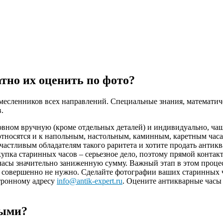
тно их оценить по фото?
емесленников всех направлений. Специальные знания, математич
.
ном вручную (кроме отдельных деталей) и индивидуально, чаще вс
 относятся и к напольным, настольным, каминным, каретным ча
частливым обладателям такого раритета и хотите продать антик
купка старинных часов – серьезное дело, поэтому прямой контак
 часы значительно заниженную сумму. Важный этап в этом проце
ть совершенно не нужно. Сделайте фотографии ваших старинных 
тронному адресу
info@antik-expert.ru
. Оцените антикварные часы
ными?