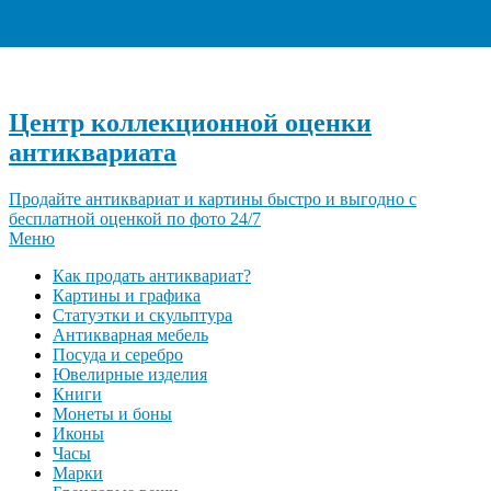
+7 (495) 940-96-06
Центр коллекционной оценки
антиквариата
Продайте антиквариат и картины быстро и выгодно с
бесплатной оценкой по фото 24/7
Меню
Как продать антиквариат?
Картины и графика
Статуэтки и скульптура
Антикварная мебель
Посуда и серебро
Ювелирные изделия
Книги
Монеты и боны
Иконы
Часы
Марки