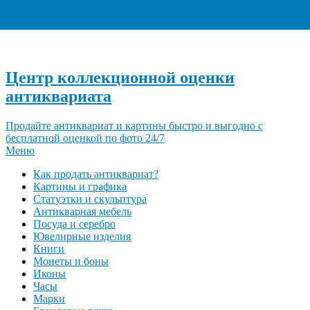
+7 (495) 940-96-06
Центр коллекционной оценки
антиквариата
Продайте антиквариат и картины быстро и выгодно с
бесплатной оценкой по фото 24/7
Меню
Как продать антиквариат?
Картины и графика
Статуэтки и скульптура
Антикварная мебель
Посуда и серебро
Ювелирные изделия
Книги
Монеты и боны
Иконы
Часы
Марки