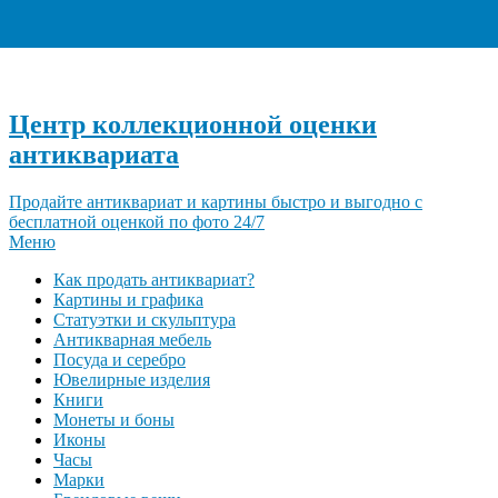
+7 (495) 940-96-06
Центр коллекционной оценки
антиквариата
Продайте антиквариат и картины быстро и выгодно с
бесплатной оценкой по фото 24/7
Меню
Как продать антиквариат?
Картины и графика
Статуэтки и скульптура
Антикварная мебель
Посуда и серебро
Ювелирные изделия
Книги
Монеты и боны
Иконы
Часы
Марки