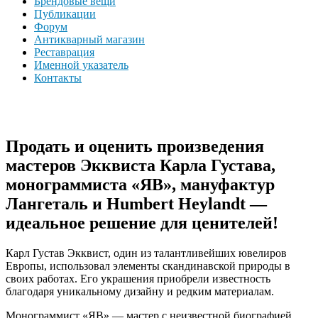
Брендовые вещи
Публикации
Форум
Антикварный магазин
Реставрация
Именной указатель
Контакты
Продать и оценить произведения
мастеров Экквиста Карла Густава,
монограммиста «ЯВ», мануфактур
Лангеталь и Humbert Heylandt —
идеальное решение для ценителей!
Карл Густав Экквист, один из талантливейших ювелиров
Европы, использовал элементы скандинавской природы в
своих работах. Его украшения приобрели известность
благодаря уникальному дизайну и редким материалам.
Монограммист «ЯВ» — мастер с неизвестной биографией,