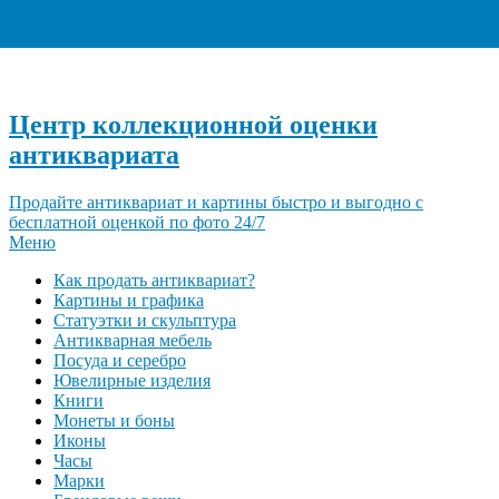
+7 (495) 940-96-06
Центр коллекционной оценки
антиквариата
Продайте антиквариат и картины быстро и выгодно с
бесплатной оценкой по фото 24/7
Меню
Как продать антиквариат?
Картины и графика
Статуэтки и скульптура
Антикварная мебель
Посуда и серебро
Ювелирные изделия
Книги
Монеты и боны
Иконы
Часы
Марки