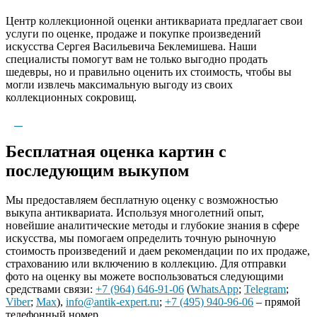
Центр коллекционной оценки антиквариата предлагает свои
услуги по оценке, продаже и покупке произведений
искусства Сергея Васильевича Беклемишева. Наши
специалисты помогут вам не только выгодно продать
шедевры, но и правильно оценить их стоимость, чтобы вы
могли извлечь максимальную выгоду из своих
коллекционных сокровищ.
Бесплатная оценка картин с
последующим выкупом
Мы предоставляем бесплатную оценку с возможностью
выкупа антиквариата. Используя многолетний опыт,
новейшие аналитические методы и глубокие знания в сфере
искусства, мы помогаем определить точную рыночную
стоимость произведений и даем рекомендации по их продаже,
страхованию или включению в коллекцию. Для отправки
фото на оценку вы можете воспользоваться следующими
средствами связи:
+7 (964) 646-91-06
(
WhatsApp
;
Telegram
;
Viber
;
Max
),
info@antik-expert.ru
;
+7 (495) 940-96-06
– прямой
телефонный номер.