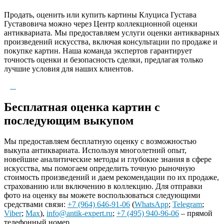
Продать, оценить или купить картины Клуциса Густава
Густавовича можно через Центр коллекционной оценки
антиквариата. Мы предоставляем услуги оценки антикварных
произведений искусства, включая консультации по продаже и
покупке картин. Наша команда экспертов гарантирует
точность оценки и безопасность сделки, предлагая только
лучшие условия для наших клиентов.
Бесплатная оценка картин с
последующим выкупом
Мы предоставляем бесплатную оценку с возможностью
выкупа антиквариата. Используя многолетний опыт,
новейшие аналитические методы и глубокие знания в сфере
искусства, мы помогаем определить точную рыночную
стоимость произведений и даем рекомендации по их продаже,
страхованию или включению в коллекцию. Для отправки
фото на оценку вы можете воспользоваться следующими
средствами связи:
+7 (964) 646-91-06
(
WhatsApp
;
Telegram
;
Viber
;
Max
),
info@antik-expert.ru
;
+7 (495) 940-96-06
– прямой
телефонный номер.