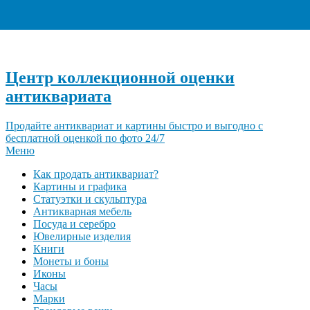
+7 (495) 940-96-06
Центр коллекционной оценки
антиквариата
Продайте антиквариат и картины быстро и выгодно с
бесплатной оценкой по фото 24/7
Меню
Как продать антиквариат?
Картины и графика
Статуэтки и скульптура
Антикварная мебель
Посуда и серебро
Ювелирные изделия
Книги
Монеты и боны
Иконы
Часы
Марки