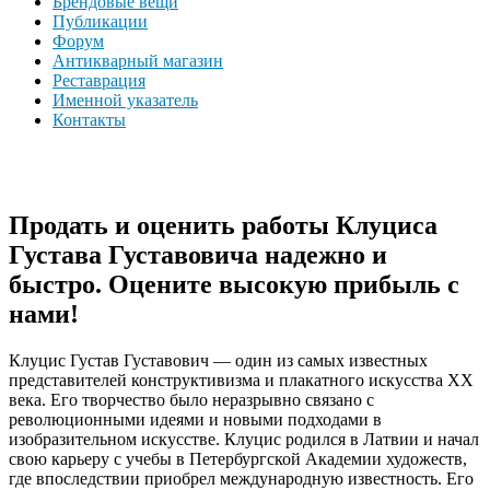
Брендовые вещи
Публикации
Форум
Антикварный магазин
Реставрация
Именной указатель
Контакты
Продать и оценить работы Клуциса
Густава Густавовича надежно и
быстро. Оцените высокую прибыль с
нами!
Клуцис Густав Густавович — один из самых известных
представителей конструктивизма и плакатного искусства XX
века. Его творчество было неразрывно связано с
революционными идеями и новыми подходами в
изобразительном искусстве. Клуцис родился в Латвии и начал
свою карьеру с учебы в Петербургской Академии художеств,
где впоследствии приобрел международную известность. Его