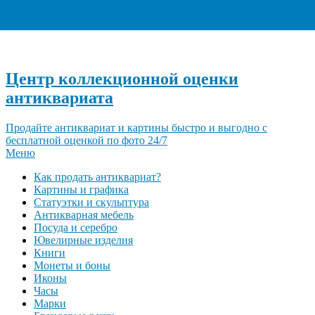
+7 (495) 940-96-06
Центр коллекционной оценки
антиквариата
Продайте антиквариат и картины быстро и выгодно с
бесплатной оценкой по фото 24/7
Меню
Как продать антиквариат?
Картины и графика
Статуэтки и скульптура
Антикварная мебель
Посуда и серебро
Ювелирные изделия
Книги
Монеты и боны
Иконы
Часы
Марки