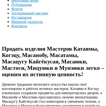
Брендовые вещи
Публикации
Форум
Антикварный магазин
Реставрация
Именной указатель
Контакты
Продать изделия Мастеров Катаямы,
Когэцу, Масанобу, Масатамы,
Масацугу Кайгёкусая, Масаюки,
Мастоси, Мицуюки и Мунэюки легко –
оценим их истинную ценность!
Древние традиции японского искусства нашли своё
воплощение в работах великих мастеров. Катаяма и Когэцу
изначально создавали предметы для императорских дворов, а
Масанобу и Масатама прославились своими миниатюрами.
Масацугу Кайгёкусай стал новатором в смешении техник, а
Масаюки и Мастоси были признаны экспертами в резьбе по