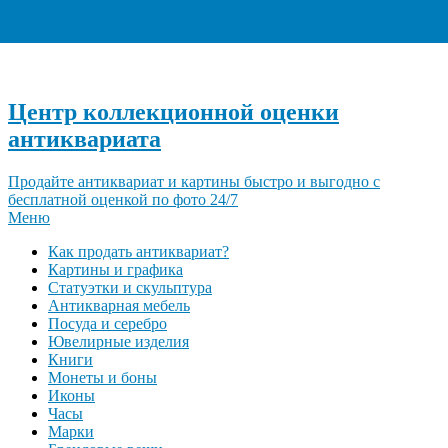
+7 (495) 940-96-06
Центр коллекционной оценки
антиквариата
Продайте антиквариат и картины быстро и выгодно с
бесплатной оценкой по фото 24/7
Меню
Как продать антиквариат?
Картины и графика
Статуэтки и скульптура
Антикварная мебель
Посуда и серебро
Ювелирные изделия
Книги
Монеты и боны
Иконы
Часы
Марки