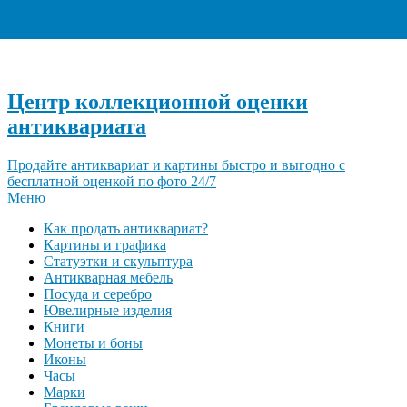
+7 (495) 940-96-06
Центр коллекционной оценки
антиквариата
Продайте антиквариат и картины быстро и выгодно с
бесплатной оценкой по фото 24/7
Меню
Как продать антиквариат?
Картины и графика
Статуэтки и скульптура
Антикварная мебель
Посуда и серебро
Ювелирные изделия
Книги
Монеты и боны
Иконы
Часы
Марки