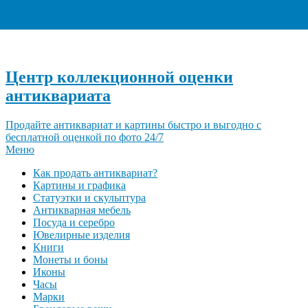
+7 (495) 940-96-06
Центр коллекционной оценки
антиквариата
Продайте антиквариат и картины быстро и выгодно с
бесплатной оценкой по фото 24/7
Меню
Как продать антиквариат?
Картины и графика
Статуэтки и скульптура
Антикварная мебель
Посуда и серебро
Ювелирные изделия
Книги
Монеты и боны
Иконы
Часы
Марки