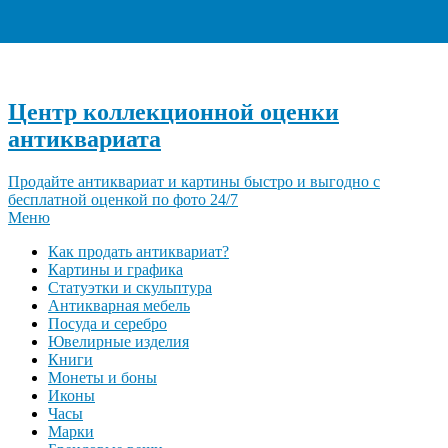
+7 (495) 940-96-06
Центр коллекционной оценки
антиквариата
Продайте антиквариат и картины быстро и выгодно с
бесплатной оценкой по фото 24/7
Меню
Как продать антиквариат?
Картины и графика
Статуэтки и скульптура
Антикварная мебель
Посуда и серебро
Ювелирные изделия
Книги
Монеты и боны
Иконы
Часы
Марки