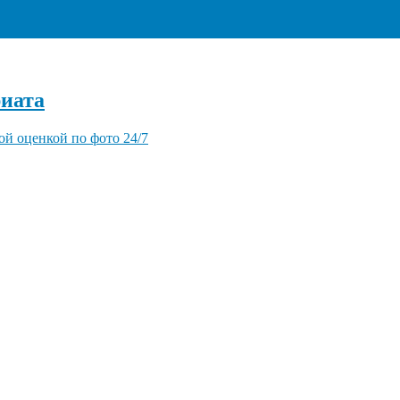
+7 (495) 940-96-06
иата
ой оценкой по фото 24/7