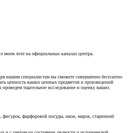
о моем лоте на официальных каналах центра.
даря нашим специалистам вы сможете совершенно бесплатно
ать ценность ваших ценных предметов и произведений
ы проведем тщательное исследование и оценку ваших
, фигурок, фарфоровой посуды, икон, марок, старинной
 и с учетом их состояния, редкости и исторической