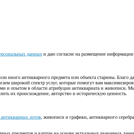
ерсональных данных
и даю согласие на размещение информации 
или иного антикварного предмета или объекта старины. Благо 
гаем широкий спектр услуг, которые помогут вам максимизиров
ями и опытом в области атрибуции антиквариата и живописи. М
лить их происхождение, авторство и историческую ценность.
 антикварных лотов
, живописи и графики, антикварного серебра
ных предметов и картин на основе актуальных рыночных данных