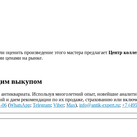
и оценить произведение этого мастера предлагает
Центр колле
ми ценами на рынке.
щим выкупом
нтиквариата. Используя многолетний опыт, новейшие аналитиче
й и даем рекомендации по их продаже, страхованию или включ
1-06
(
WhatsApp
;
Telegram
;
Viber
;
Max
),
info@antik-expert.ru
;
+7 (495