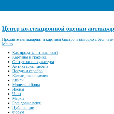
Центр коллекционной оценки антиквар
Продайте антиквариат и картины быстро и выгодно с бесплатн
Меню
Как продать антиквариат?
Картины и графика
Статуэтки и скульптура
Антикварная мебель
Посуда и серебро
Ювелирные изделия
Книги
Монеты и боны
Иконы
Часы
Марки
Брендовые вещи
Публикации
Форум