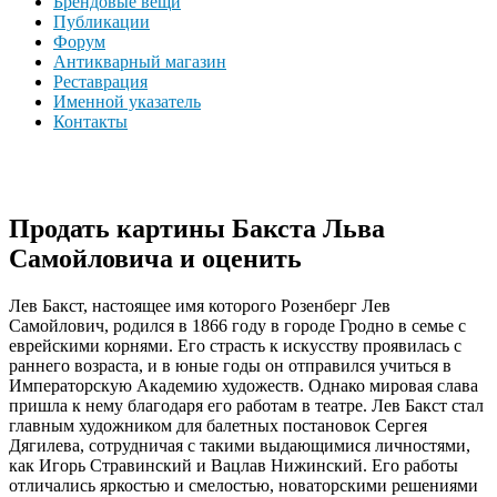
Брендовые вещи
Публикации
Форум
Антикварный магазин
Реставрация
Именной указатель
Контакты
Продать картины Бакста Льва
Самойловича и оценить
Лев Бакст, настоящее имя которого Розенберг Лев
Самойлович, родился в 1866 году в городе Гродно в семье с
еврейскими корнями. Его страсть к искусству проявилась с
раннего возраста, и в юные годы он отправился учиться в
Императорскую Академию художеств. Однако мировая слава
пришла к нему благодаря его работам в театре. Лев Бакст стал
главным художником для балетных постановок Сергея
Дягилева, сотрудничая с такими выдающимися личностями,
как Игорь Стравинский и Вацлав Нижинский. Его работы
отличались яркостью и смелостью, новаторскими решениями