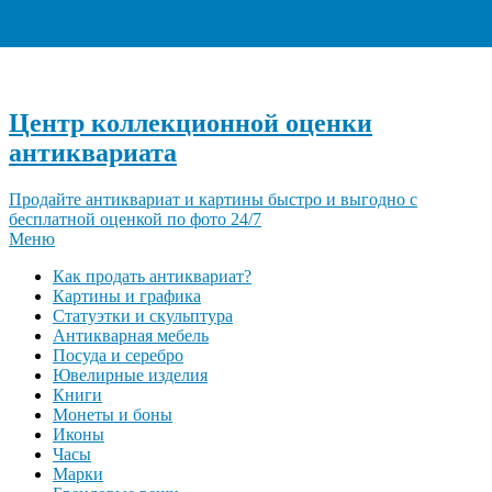
+7 (495) 940-96-06
Центр коллекционной оценки
антиквариата
Продайте антиквариат и картины быстро и выгодно с
бесплатной оценкой по фото 24/7
Меню
Как продать антиквариат?
Картины и графика
Статуэтки и скульптура
Антикварная мебель
Посуда и серебро
Ювелирные изделия
Книги
Монеты и боны
Иконы
Часы
Марки