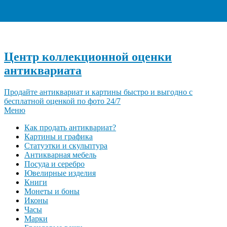
+7 (495) 940-96-06
Центр коллекционной оценки
антиквариата
Продайте антиквариат и картины быстро и выгодно с
бесплатной оценкой по фото 24/7
Меню
Как продать антиквариат?
Картины и графика
Статуэтки и скульптура
Антикварная мебель
Посуда и серебро
Ювелирные изделия
Книги
Монеты и боны
Иконы
Часы
Марки