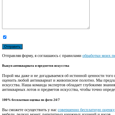
Отправляя форму, я соглашаюсь с правилами
обработки моих п
Выкуп антиквариата и предметов искусства
Порой мы даже и не догадываемся об истинной ценности того 
оценить любой антиквариат и живописное полотно. Мы предла
искусства. Наша команда экспертов обладает глубокими знани
антикварных лотов и предметов искусства, чтобы точно опреде
100% бесплатная оценка по фото 24/7
Вы сможете осуществить у нас
совершенно бесплатную оценку
мебели, редких монет, раритетных книжных изданий и часов.