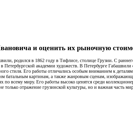
вановича и оценить их рыночную стоим
или, родился в 1862 году в Тифлисе, столице Грузии. С раннего
в Петербургской академии художеств. В Петербурге Габашвили о
енного стиля. Его работы отличались особым вниманием к деталя
оим батальным картинам, а также жанровым сценам, изображающ
ях по всему миру. Его работы высоко ценятся среди коллекцион
е только отражение грузинской культуры, но и важная часть ми