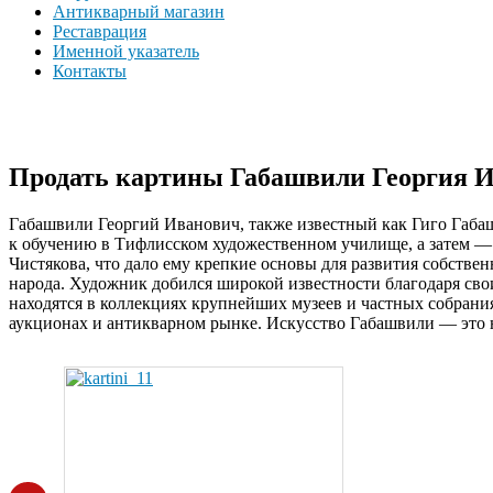
Антикварный магазин
Реставрация
Именной указатель
Контакты
Продать картины Габашвили Георгия И
Габашвили Георгий Иванович, также известный как Гиго Габашв
к обучению в Тифлисском художественном училище, а затем — 
Чистякова, что дало ему крепкие основы для развития собств
народа. Художник добился широкой известности благодаря св
находятся в коллекциях крупнейших музеев и частных собрани
аукционах и антикварном рынке. Искусство Габашвили — это н