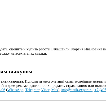
одать, оценить и купить работы Габашвили Георгия Ивановича 
ржку на всех этапах сделки.
щим выкупом
нтиквариата. Используя многолетний опыт, новейшие аналитиче
й и даем рекомендации по их продаже, страхованию или включ
1-06
(
WhatsApp
;
Telegram
;
Viber
;
Max
),
info@antik-expert.ru
;
+7 (495