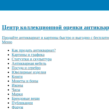
Центр коллекционной оценки антиквар
Продайте антиквариат и картины быстро и выгодно с бесплатн
Меню
Как продать антиквариат?
Картины и графика
Статуэтки и скульптура
Антикварная мебель
Посуда и серебро
Ювелирные изделия
Книги
Монеты и боны
Иконы
Часы
Марки
Брендовые вещи
Публикации
Форум