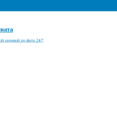
+7 (495) 940-96-06
иата
ой оценкой по фото 24/7