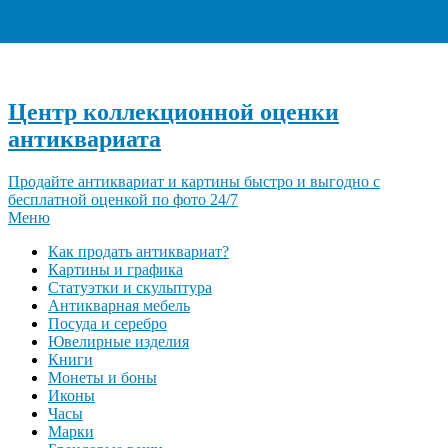
+7 (495) 940-96-06
Центр коллекционной оценки
антиквариата
Продайте антиквариат и картины быстро и выгодно с
бесплатной оценкой по фото 24/7
Меню
Как продать антиквариат?
Картины и графика
Статуэтки и скульптура
Антикварная мебель
Посуда и серебро
Ювелирные изделия
Книги
Монеты и боны
Иконы
Часы
Марки