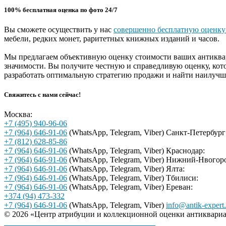
100% бесплатная оценка по фото 24/7
Вы сможете осуществить у нас
совершенно бесплатную оценку
мебели, редких монет, раритетных книжных изданий и часов.
Мы предлагаем объективную оценку стоимости ваших антиквар
значимости. Вы получите честную и справедливую оценку, ко
разработать оптимальную стратегию продажи и найти наилуч
Свяжитесь с нами сейчас!
Москва:
+7 (495) 940-96-06
+7 (964) 646-91-06
(WhatsApp, Telegram, Viber)
Санкт-Петербург
+7 (812) 628-85-86
+7 (964) 646-91-06
(WhatsApp, Telegram, Viber)
Краснодар:
+7 (964) 646-91-06
(WhatsApp, Telegram, Viber)
Нижний-Нвогоро
+7 (964) 646-91-06
(WhatsApp, Telegram, Viber)
Ялта:
+7 (964) 646-91-06
(WhatsApp, Telegram, Viber)
Тбилиси:
+7 (964) 646-91-06
(WhatsApp, Telegram, Viber)
Ереван:
+374 (94) 473-332
+7 (964) 646-91-06
(WhatsApp, Telegram, Viber)
info@antik-expert.
© 2026 «Центр атрибуции и коллекционной оценки антиквариа