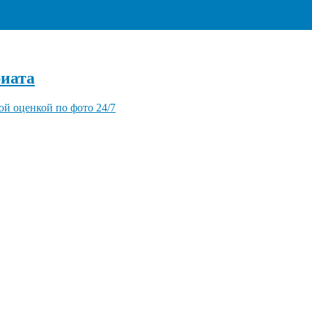
+7 (495) 940-96-06
иата
ой оценкой по фото 24/7