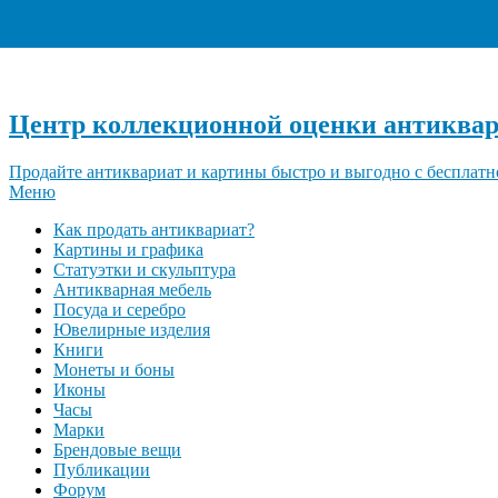
Центр коллекционной оценки антиквар
Продайте антиквариат и картины быстро и выгодно с бесплатн
Меню
Как продать антиквариат?
Картины и графика
Статуэтки и скульптура
Антикварная мебель
Посуда и серебро
Ювелирные изделия
Книги
Монеты и боны
Иконы
Часы
Марки
Брендовые вещи
Публикации
Форум