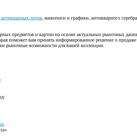
 антикварных лотов
, живописи и графики, антикварного серебра
ных предметов и картин на основе актуальных рыночных данных
торая поможет вам принять информированное решение о продаж
шие рыночные возможности для вашей коллекции.
:
д:
ru
та»