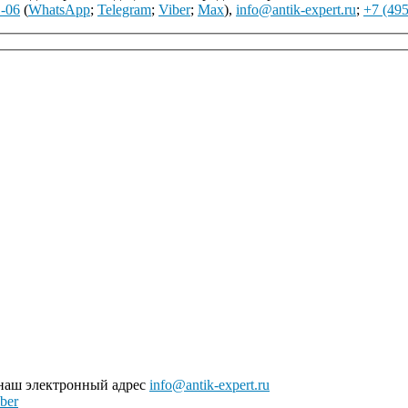
1-06
(
WhatsApp
;
Telegram
;
Viber
;
Max
),
info@antik-expert.ru
;
+7 (495
 наш электронный адрес
info@antik-expert.ru
ber