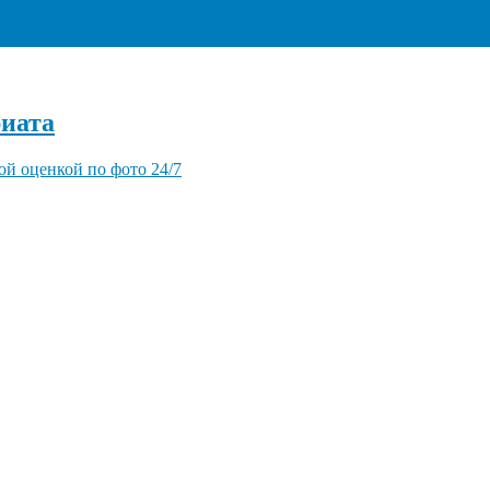
+7 (495) 940-96-06
иата
ой оценкой по фото 24/7