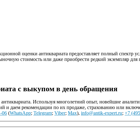
кционной оценки антиквариата предоставляет полный спектр усл
ыночную стоимость или даже приобрести редкий экземпляр для 
иата с выкупом в день обращения
нтиквариата. Используя многолетний опыт, новейшие аналитиче
й и даем рекомендации по их продаже, страхованию или включ
1-06
(
WhatsApp
;
Telegram
;
Viber
;
Max
),
info@antik-expert.ru
;
+7 (495