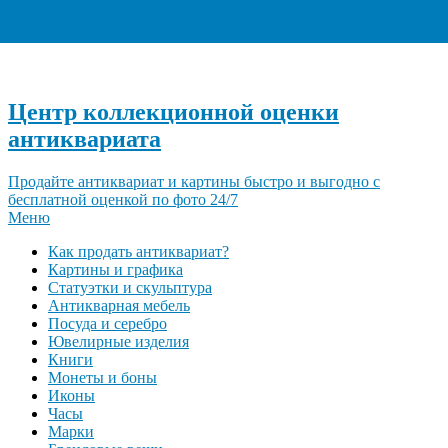
+7 (495) 940-96-06
Центр коллекционной оценки
антиквариата
Продайте антиквариат и картины быстро и выгодно с
бесплатной оценкой по фото 24/7
Меню
Как продать антиквариат?
Картины и графика
Статуэтки и скульптура
Антикварная мебель
Посуда и серебро
Ювелирные изделия
Книги
Монеты и боны
Иконы
Часы
Марки