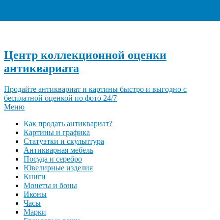
+7 (495) 940-96-06
Центр коллекционной оценки
антиквариата
Продайте антиквариат и картины быстро и выгодно с
бесплатной оценкой по фото 24/7
Меню
Как продать антиквариат?
Картины и графика
Статуэтки и скульптура
Антикварная мебель
Посуда и серебро
Ювелирные изделия
Книги
Монеты и боны
Иконы
Часы
Марки