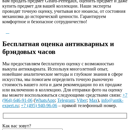
вам продать предмет Girard-Perregaux, оценить предмет и даже
купить предмет для вашей коллекции. Наши эксперты
проводят точную оценку, учитывая все нюансы, от состояния
механизма до исторической ценности. Гарантируем
комфортное и безопасное сотрудничество!
Бесплатная оценка антикварных и
брэндовых часов
Мы предоставляем бесплатную оценку с возможностью
выкупа антиквариата. Используя многолетний опыт,
новейшие аналитические методы и глубокие знания в сфере
искусства, мы помогаем определить точную рыночную
стоимость вашего лота и даем рекомендации по их продаже
или включению в коллекцию. Для отправки фото на оценку
вы можете воспользоваться следующими средствами связи:
+7
(964) 646-91-06
(
WhatsApp
;
Telegram
;
Viber
;
Max
),
info@antik-
expert.ru
;
+7 (495) 940-96-06
– прямой телефонный номер.
Как вас зовут?