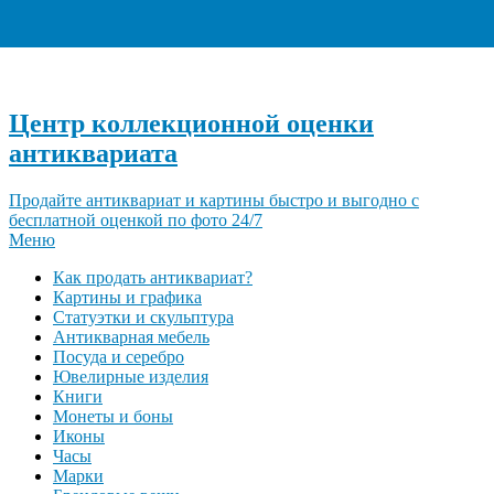
+7 (495) 940-96-06
Центр коллекционной оценки
антиквариата
Продайте антиквариат и картины быстро и выгодно с
бесплатной оценкой по фото 24/7
Меню
Как продать антиквариат?
Картины и графика
Статуэтки и скульптура
Антикварная мебель
Посуда и серебро
Ювелирные изделия
Книги
Монеты и боны
Иконы
Часы
Марки