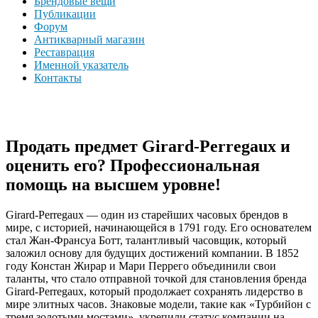
Брендовые вещи
Публикации
Форум
Антикварный магазин
Реставрация
Именной указатель
Контакты
Продать предмет Girard-Perregaux и
оценить его? Профессиональная
помощь на высшем уровне!
Girard-Perregaux — один из старейших часовых брендов в
мире, с историей, начинающейся в 1791 году. Его основателем
стал Жан-Франсуа Ботт, талантливый часовщик, который
заложил основу для будущих достижений компании. В 1852
году Констан Жирар и Мари Перрего объединили свои
таланты, что стало отправной точкой для становления бренда
Girard-Perregaux, который продолжает сохранять лидерство в
мире элитных часов. Знаковые модели, такие как «Турбийон с
тремя золотыми мостами», укрепили статус компании на