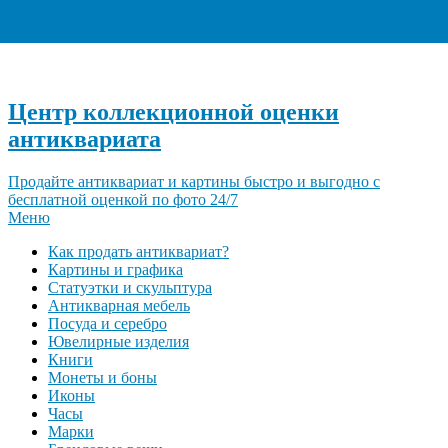
+7 (495) 940-96-06
Центр коллекционной оценки
антиквариата
Продайте антиквариат и картины быстро и выгодно с
бесплатной оценкой по фото 24/7
Меню
Как продать антиквариат?
Картины и графика
Статуэтки и скульптура
Антикварная мебель
Посуда и серебро
Ювелирные изделия
Книги
Монеты и боны
Иконы
Часы
Марки