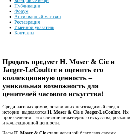
Брендовые вещи
Публикации
Форум
Антикварный магазин
Реставрация
Именной указатель
Контакты
Продать предмет H. Moser & Cie и
Jaeger-LeCoultre и оценить его
коллекционную ценность –
уникальная возможность для
ценителей часового искусства!
Среди часовых домов, оставивших неизгладимый след в
истории, выделяются
H. Moser & Cie
и
Jaeger-LeCoultre
. Их
произведения – это слияние инженерного искусства, роскоши
и коллекционной ценности.
Часы
H. Moser & Cie
стали легендой благодаря своему