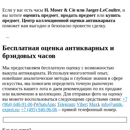
Если у вас есть часы
H. Moser & Cie или Jaeger-LeCoultre
, и
вы хотите
оценить предмет
,
продать предмет
или
купить
предмет
,
Центр коллекционной оценки антиквариата
поможет вам выгодно и безопасно провести сделку.
Бесплатная оценка антикварных и
брэндовых часов
Мы предоставляем бесплатную оценку с возможностью
выкупа антиквариата. Используя многолетний опыт,
новейшие аналитические методы и глубокие знания в сфере
искусства, мы помогаем определить точную рыночную
стоимость вашего лота и даем рекомендации по их продаже
или включению в коллекцию. Для отправки фото на оценку
вы можете воспользоваться следующими средствами связи:
+7
(964) 646-91-06
(
WhatsApp
;
Telegram
;
Viber
;
Max
),
info@antik-
expert.ru
;
+7 (495) 940-96-06
– прямой телефонный номер.
Как вас зовут?