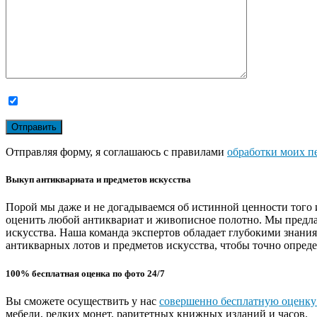
Отправляя форму, я соглашаюсь с правилами
обработки моих п
Выкуп антиквариата и предметов искусства
Порой мы даже и не догадываемся об истинной ценности того 
оценить любой антиквариат и живописное полотно. Мы предла
искусства. Наша команда экспертов обладает глубокими знани
антикварных лотов и предметов искусства, чтобы точно опреде
100% бесплатная оценка по фото 24/7
Вы сможете осуществить у нас
совершенно бесплатную оценку
мебели, редких монет, раритетных книжных изданий и часов.