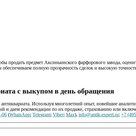
обы продать предмет Аксиньинского фарфорового завода, оценит
ы обеспечиваем полную прозрачность сделок и высокую точность
иата с выкупом в день обращения
нтиквариата. Используя многолетний опыт, новейшие аналитиче
й и даем рекомендации по их продаже, страхованию или включ
1-06
(
WhatsApp
;
Telegram
;
Viber
;
Max
),
info@antik-expert.ru
;
+7 (495