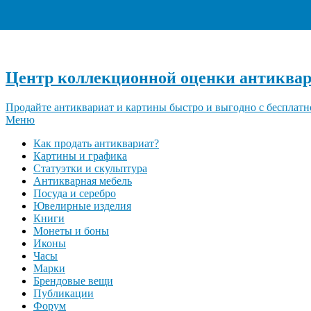
Центр коллекционной оценки антиквар
Продайте антиквариат и картины быстро и выгодно с бесплатн
Меню
Как продать антиквариат?
Картины и графика
Статуэтки и скульптура
Антикварная мебель
Посуда и серебро
Ювелирные изделия
Книги
Монеты и боны
Иконы
Часы
Марки
Брендовые вещи
Публикации
Форум