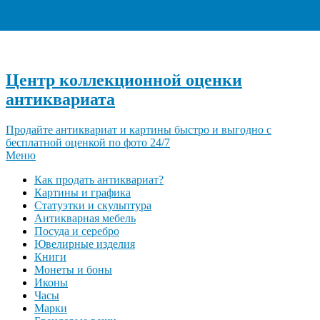
+7 (495) 940-96-06
Центр коллекционной оценки
антиквариата
Продайте антиквариат и картины быстро и выгодно с
бесплатной оценкой по фото 24/7
Меню
Как продать антиквариат?
Картины и графика
Статуэтки и скульптура
Антикварная мебель
Посуда и серебро
Ювелирные изделия
Книги
Монеты и боны
Иконы
Часы
Марки