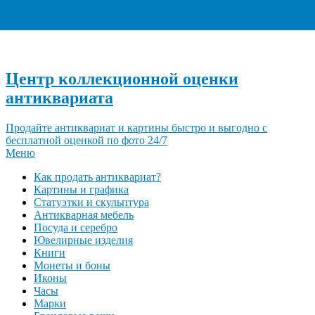
+7 (495) 940-96-06
Центр коллекционной оценки
антиквариата
Продайте антиквариат и картины быстро и выгодно с
бесплатной оценкой по фото 24/7
Меню
Как продать антиквариат?
Картины и графика
Статуэтки и скульптура
Антикварная мебель
Посуда и серебро
Ювелирные изделия
Книги
Монеты и боны
Иконы
Часы
Марки