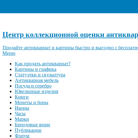
Центр коллекционной оценки антиквар
Продайте антиквариат и картины быстро и выгодно с бесплатн
Меню
Как продать антиквариат?
Картины и графика
Статуэтки и скульптура
Антикварная мебель
Посуда и серебро
Ювелирные изделия
Книги
Монеты и боны
Иконы
Часы
Марки
Брендовые вещи
Публикации
Форум