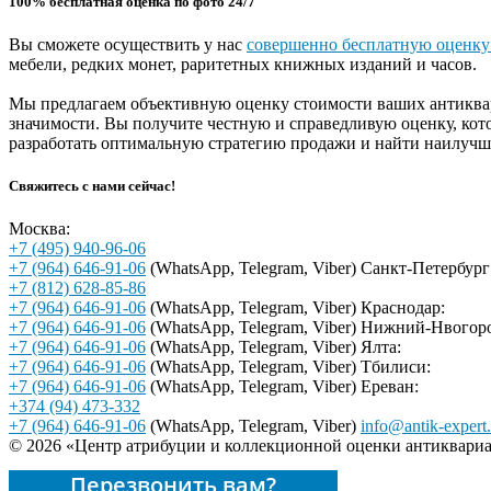
100% бесплатная оценка по фото 24/7
Вы сможете осуществить у нас
совершенно бесплатную оценку
мебели, редких монет, раритетных книжных изданий и часов.
Мы предлагаем объективную оценку стоимости ваших антиквар
значимости. Вы получите честную и справедливую оценку, ко
разработать оптимальную стратегию продажи и найти наилуч
Свяжитесь с нами сейчас!
Москва:
+7 (495) 940-96-06
+7 (964) 646-91-06
(WhatsApp, Telegram, Viber)
Санкт-Петербург
+7 (812) 628-85-86
+7 (964) 646-91-06
(WhatsApp, Telegram, Viber)
Краснодар:
+7 (964) 646-91-06
(WhatsApp, Telegram, Viber)
Нижний-Нвогоро
+7 (964) 646-91-06
(WhatsApp, Telegram, Viber)
Ялта:
+7 (964) 646-91-06
(WhatsApp, Telegram, Viber)
Тбилиси:
+7 (964) 646-91-06
(WhatsApp, Telegram, Viber)
Ереван:
+374 (94) 473-332
+7 (964) 646-91-06
(WhatsApp, Telegram, Viber)
info@antik-expert.
© 2026 «Центр атрибуции и коллекционной оценки антиквариа
Перезвонить вам?