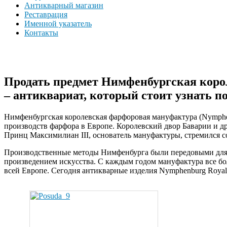
Антикварный магазин
Реставрация
Именной указатель
Контакты
Продать предмет Нимфенбургская корол
– антиквариат, который стоит узнать п
Нимфенбургская королевская фарфоровая мануфактура (Nymphenb
производств фарфора в Европе. Королевский двор Баварии и д
Принц Максимилиан III, основатель мануфактуры, стремился со
Производственные методы Нимфенбурга были передовыми для с
произведением искусства. С каждым годом мануфактура все бо
всей Европе. Сегодня антикварные изделия Nymphenburg Royal 