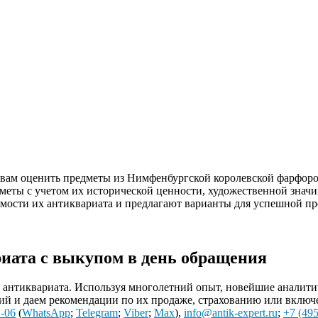
 вам оценить предметы из Нимфенбургской королевской фарфор
меты с учетом их исторической ценности, художественной знач
имости их антиквариата и предлагают варианты для успешной 
иата с выкупом в день обращения
нтиквариата. Используя многолетний опыт, новейшие аналитиче
й и даем рекомендации по их продаже, страхованию или включ
1-06
(
WhatsApp
;
Telegram
;
Viber
;
Max
),
info@antik-expert.ru
;
+7 (495