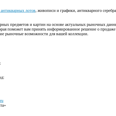
 антикварных лотов
, живописи и графики, антикварного серебра
ных предметов и картин на основе актуальных рыночных данных
торая поможет вам принять информированное решение о продаж
шие рыночные возможности для вашей коллекции.
:
д:
ru
та»