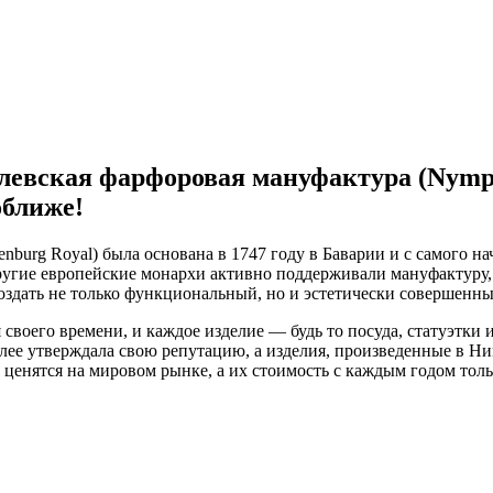
евская фарфоровая мануфактура (Nymphe
оближе!
urg Royal) была основана в 1747 году в Баварии и с самого на
ругие европейские монархи активно поддерживали мануфактуру, 
здать не только функциональный, но и эстетически совершенный
воего времени, и каждое изделие — будь то посуда, статуэтки
лее утверждала свою репутацию, а изделия, произведенные в Н
ценятся на мировом рынке, а их стоимость с каждым годом тольк