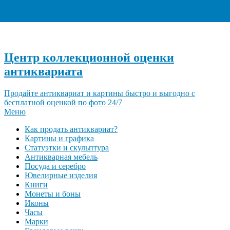
+7 (495) 940-96-06
Центр коллекционной оценки
антиквариата
Продайте антиквариат и картины быстро и выгодно с
бесплатной оценкой по фото 24/7
Меню
Как продать антиквариат?
Картины и графика
Статуэтки и скульптура
Антикварная мебель
Посуда и серебро
Ювелирные изделия
Книги
Монеты и боны
Иконы
Часы
Марки