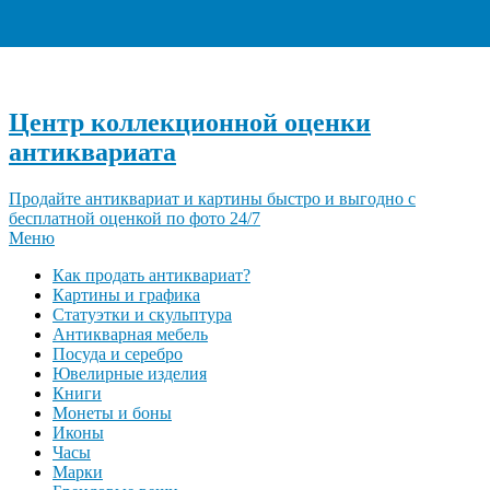
+7 (495) 940-96-06
Центр коллекционной оценки
антиквариата
Продайте антиквариат и картины быстро и выгодно с
бесплатной оценкой по фото 24/7
Меню
Как продать антиквариат?
Картины и графика
Статуэтки и скульптура
Антикварная мебель
Посуда и серебро
Ювелирные изделия
Книги
Монеты и боны
Иконы
Часы
Марки