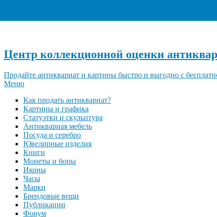
Центр коллекционной оценки антиквар
Продайте антиквариат и картины быстро и выгодно с бесплатн
Меню
Как продать антиквариат?
Картины и графика
Статуэтки и скульптура
Антикварная мебель
Посуда и серебро
Ювелирные изделия
Книги
Монеты и боны
Иконы
Часы
Марки
Брендовые вещи
Публикации
Форум