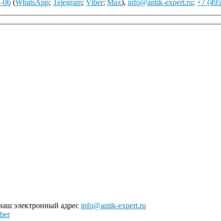
1-06
(
WhatsApp
;
Telegram
;
Viber
;
Max
),
info@antik-expert.ru
;
+7 (495
 наш электронный адрес
info@antik-expert.ru
ber