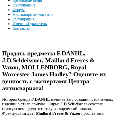
Брендовые вещи
Публикации
Форум
Антикварный магазин
Реставрация
Именной указатель
Контакты
Продать предметы F.DANHL,
J.D.Schleissner, Maillard Freres &
Vazou, MOLLENBORG, Royal
Worcester James Hadley? Оцените их
ценность с экспертами Центра
антиквариата!
История бренда
F.DANHL
начинается с создания утонченных
изделий в стиле ар-нуво. Фирма
J.D.Schleissner
сочетала
строгую немецкую эстетику и творческий подход.
Французский дуэт
Maillard Freres & Vazou
прославился