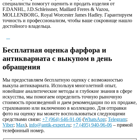
специалисты помогут оценить и продать изделия от
F.DANHL, J.D.Schleissner, Maillard Freres & Vazou,
MOLLENBORG, Royal Worcester James Hadley. Гарантируем
точность и профессионализм, чтобы ваше сокровище нашло
достойного владельца.
Бесплатная оценка фарфора и
антиквариата с выкупом в день
обращения
Мы предоставляем бесплатную оценку с возможностью
выкупа антиквариата. Используя многолетний опыт,
новейшие аналитические методы и глубокие знания в сфере
искусства, мы помогаем определить точную рыночную
стоимость произведений и даем рекомендации по их продаже,
страхованию или включению в коллекцию. Для отправки
фото на оценку вы можете воспользоваться следующими
средствами связи:
+7 (964) 646-91-06
(
WhatsApp
;
Telegram
;
Viber
;
Max
),
info@antik-expert.ru
;
+7 (495) 940-96-06
– прямой
телефонный номер.