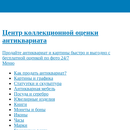
+7 (495) 940-96-06
Центр коллекционной оценки
антиквариата
Продайте антиквариат и картины быстро и выгодно с
бесплатной оценкой по фото 24/7
Меню
Как продать антиквариат?
Картины и графика
Статуэтки и скульптура
Антикварная мебель
Посуда и серебро
Ювелирные изделия
Книги
Монеты и боны
Иконы
Часы
Марки