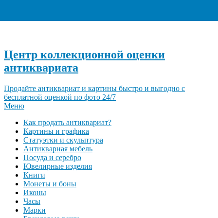
+7 (495) 940-96-06
Центр коллекционной оценки
антиквариата
Продайте антиквариат и картины быстро и выгодно с
бесплатной оценкой по фото 24/7
Меню
Как продать антиквариат?
Картины и графика
Статуэтки и скульптура
Антикварная мебель
Посуда и серебро
Ювелирные изделия
Книги
Монеты и боны
Иконы
Часы
Марки