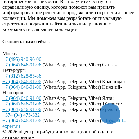
исторической значимости. Вы получите честную и
справедливую оценку, которая поможет вам принять
информированное решение о продаже или сохранении вашей
коллекции. Мы поможем вам разработать оптимальную
стратегию продажи и найти наилучшие рыночные
возможности для вашей коллекции.
Свяжитесь с нами сейчас!
Москва:
+7 (495) 940-96-06
+7 (964) 646-91-06
(WhatsApp, Telegram, Viber)
Санкт-
Петербург:
+7 (812) 628-85-86
+7 (964) 646-91-06
(WhatsApp, Telegram, Viber)
Краснодар:
+7 (964) 646-91-06
(WhatsApp, Telegram, Viber)
Нижний-
Нвогород:
+7 (964) 646-91-06
(WhatsApp, Telegram, Viber)
Ялта:
+7 (964) 646-91-06
(WhatsApp, Telegram, Viber)
Тбилиси:
+7 (964) 646-91-06
(WhatsApp, Telegram, Viber)
Ереван:
+374 (94) 473-332
+7 (964) 646-91-06
(WhatsApp, Telegram, Viber)
info@antik-
expert.ru
© 2026 «Центр атрибуции и коллекционной оценки
антиквариата»