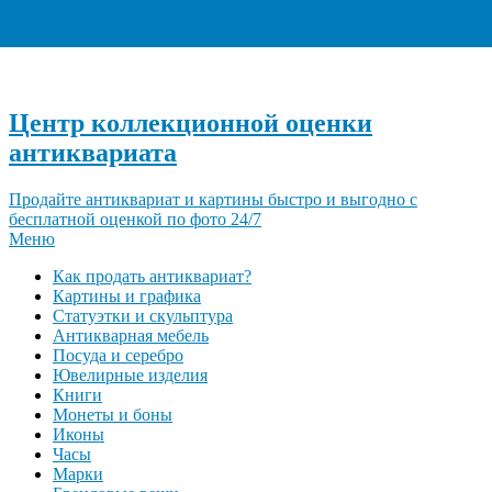
+7 (495) 940-96-06
Центр коллекционной оценки
антиквариата
Продайте антиквариат и картины быстро и выгодно с
бесплатной оценкой по фото 24/7
Меню
Как продать антиквариат?
Картины и графика
Статуэтки и скульптура
Антикварная мебель
Посуда и серебро
Ювелирные изделия
Книги
Монеты и боны
Иконы
Часы
Марки