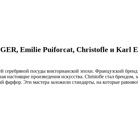
ER, Emilie Puiforcat, Christofle и Karl 
елей серебряной посуды викторианской эпохи. Французский бре
авая настоящие произведения искусства. Christofle стал брендом,
й фарфор. Эти мастера заложили стандарты, на которые равняют