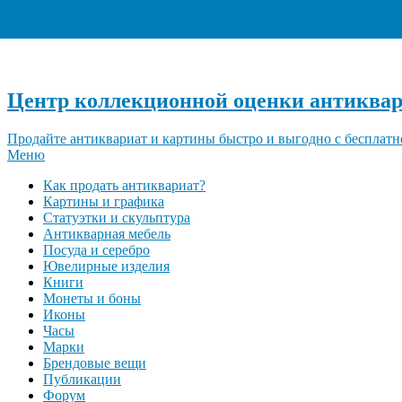
Центр коллекционной оценки антиквар
Продайте антиквариат и картины быстро и выгодно с бесплатн
Меню
Как продать антиквариат?
Картины и графика
Статуэтки и скульптура
Антикварная мебель
Посуда и серебро
Ювелирные изделия
Книги
Монеты и боны
Иконы
Часы
Марки
Брендовые вещи
Публикации
Форум