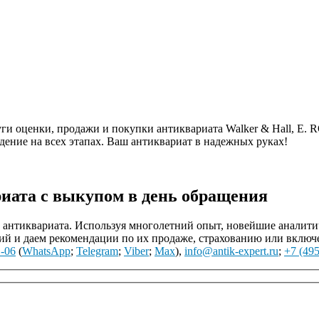
 оценки, продажи и покупки антиквариата Walker & Hall, E. ROGE
дение на всех этапах. Ваш антиквариат в надежных руках!
иата с выкупом в день обращения
нтиквариата. Используя многолетний опыт, новейшие аналитиче
й и даем рекомендации по их продаже, страхованию или включ
1-06
(
WhatsApp
;
Telegram
;
Viber
;
Max
),
info@antik-expert.ru
;
+7 (495