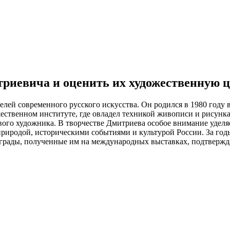
риевича и оценить их художественную 
лей современного русского искусства. Он родился в 1980 году в
жественном институте, где овладел техникой живописи и рисунк
вого художника. В творчестве Дмитриева особое внимание уделяе
иродой, историческими событиями и культурой России. За годы 
Награды, полученные им на международных выставках, подтвержд