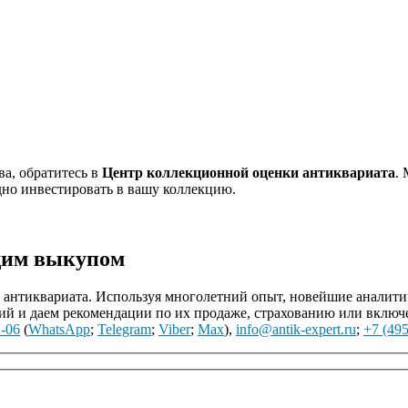
ва, обратитесь в
Центр коллекционной оценки антиквариата
.
дно инвестировать в вашу коллекцию.
щим выкупом
нтиквариата. Используя многолетний опыт, новейшие аналитиче
й и даем рекомендации по их продаже, страхованию или включ
1-06
(
WhatsApp
;
Telegram
;
Viber
;
Max
),
info@antik-expert.ru
;
+7 (495