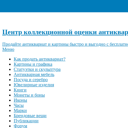
Центр коллекционной оценки антиквар
Продайте антиквариат и картины быстро и выгодно с бесплатн
Меню
Как продать антиквариат?
Картины и графика
Статуэтки и скульптура
Антикварная мебель
Посуда и серебро
Ювелирные изделия
Книги
Монеты и боны
Иконы
Часы
Марки
Брендовые вещи
Публикации
Форум