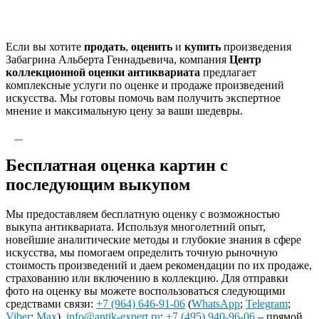
Если вы хотите
продать
,
оценить
и
купить
произведения
Забагрина Альберта Геннадьевича, компания
Центр
коллекционной оценки антиквариата
предлагает
комплексные услуги по оценке и продаже произведений
искусства. Мы готовы помочь вам получить экспертное
мнение и максимальную цену за ваши шедевры.
Бесплатная оценка картин с
последующим выкупом
Мы предоставляем бесплатную оценку с возможностью
выкупа антиквариата. Используя многолетний опыт,
новейшие аналитические методы и глубокие знания в сфере
искусства, мы помогаем определить точную рыночную
стоимость произведений и даем рекомендации по их продаже,
страхованию или включению в коллекцию. Для отправки
фото на оценку вы можете воспользоваться следующими
средствами связи:
+7 (964) 646-91-06
(
WhatsApp
;
Telegram
;
Viber
;
Max
),
info@antik-expert.ru
;
+7 (495) 940-96-06
– прямой