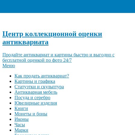
+7 (495) 940-96-06
Центр коллекционной оценки
антиквариата
Продайте антиквариат и картины быстро и выгодно с
бесплатной оценкой по фото 24/7
Меню
Как продать антиквариат?
Картины и графика
Статуэтки и скульптура
Антикварная мебель
Посуда и серебро
Ювелирные изделия
Книги
Монеты и боны
Иконы
Часы
Марки