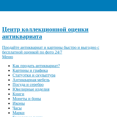
+7 (495) 940-96-06
Центр коллекционной оценки
антиквариата
Продайте антиквариат и картины быстро и выгодно с
бесплатной оценкой по фото 24/7
Меню
Как продать антиквариат?
Картины и графика
Статуэтки и скульптура
Антикварная мебель
Посуда и серебро
Ювелирные изделия
Книги
Монеты и боны
Иконы
Часы
Марки