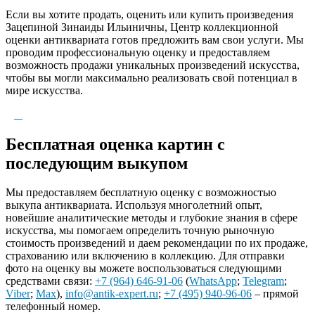
Если вы хотите продать, оценить или купить произведения
Зацепиной Зинаиды Ильиничны, Центр коллекционной
оценки антиквариата готов предложить вам свои услуги. Мы
проводим профессиональную оценку и предоставляем
возможность продажи уникальных произведений искусства,
чтобы вы могли максимально реализовать свой потенциал в
мире искусства.
Бесплатная оценка картин с
последующим выкупом
Мы предоставляем бесплатную оценку с возможностью
выкупа антиквариата. Используя многолетний опыт,
новейшие аналитические методы и глубокие знания в сфере
искусства, мы помогаем определить точную рыночную
стоимость произведений и даем рекомендации по их продаже,
страхованию или включению в коллекцию. Для отправки
фото на оценку вы можете воспользоваться следующими
средствами связи:
+7 (964) 646-91-06
(
WhatsApp
;
Telegram
;
Viber
;
Max
),
info@antik-expert.ru
;
+7 (495) 940-96-06
– прямой
телефонный номер.