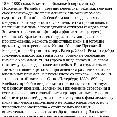
1870-1880 годы. В киоте и обкладке (современных).
Пояснение. Финифть – древняя ювелирная техника, ведущая
свое происхождение от знаменитых лиможских эмалей
(Франция). Тонкий слой белой эмали накладывался на
медную пластинку, обжигался в печи, затем прописывался
цветными эмалями с последующим отжигом каждого слоя.
Знамениты ростовские финифти (финифти-с – (с греч.) –
смешиваю). Краски только натуральные, минерального
происхождения. Редкость финифтяных икон в настоящее
время трудно переоценить. Икона «Успение Пресвятой
Богородицы» «Дерево, темпера. Размер: 27х31. Риза – серебро
золоченое, выколотка, гравировка, объемные серебряные
нимбы с клеймами: ?:С 84 (проба в виде лопатки). В левом
нижнем углу оклада – такое же клеймо. Риза изумительно
тонкой и изящной работы с применением различных стилей
ювелирных приемов. В глухом киоте со стеклом. Клеймо: ?:С
– неизвестный мастер, г. Санкт-Петербург, 1880-1890 годы.
Клеймо с пробой в виде лопатки полностью соответствует
указанному времени. Пояснение. Применение серебрения и
густого золочения с тончайшими гравированными узорами,
обилие персонажей, декора и архитектурного фона делает эту
икону примером высочайшего не только ювелирного, но и
живописного мастерства – стоит только взглянуть
внимательно на выражения изображенных лиц. Здесь всё:
тихая печаль, глубокое горе, размышления о вечном. Оклад