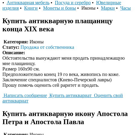
•
Антикварная мебель
•
Посуда и серебро
•
Ювелирные
изделия
•
Книги
•
Монеты и боны
• Иконы •
Марки
•
Часы
Купить антикварную плащаницу
конца XIX века
Категория:
Иконы
Статус:
Продажа от собственника
Описание:
Обстоятельства вынуждают меня продать принадлежащую
мне плащаницу.
Размер 160х90 см.
Предположительно конец 19 го века, живопись по коже.
Заключение специалистов (Киево-Печерской лавры)
Прошу помочь оценить сей раритет и продать.
Написать сообщение
Купить антиквариат
Оценить свой
антиквариат
Купить антикварную икону Апостола
Петра и Апостола Павла
Категория:
Иконы