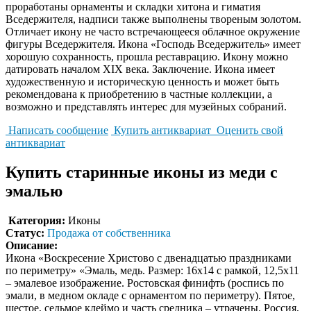
проработаны орнаменты и складки хитона и гиматия
Вседержителя, надписи также выполнены твореным золотом.
Отличает икону не часто встречающееся облачное окружение
фигуры Вседержителя. Икона «Господь Вседержитель» имеет
хорошую сохранность, прошла реставрацию. Икону можно
датировать началом XIX века. Заключение. Икона имеет
художественную и историческую ценность и может быть
рекомендована к приобретению в частные коллекции, а
возможно и представлять интерес для музейных собраний.
Написать сообщение
Купить антиквариат
Оценить свой
антиквариат
Купить старинные иконы из меди с
эмалью
Категория:
Иконы
Статус:
Продажа от собственника
Описание:
Икона «Воскресение Христово с двенадцатью праздниками
по периметру» «Эмаль, медь. Размер: 16х14 с рамкой, 12,5х11
– эмалевое изображение. Ростовская финифть (роспись по
эмали, в медном окладе с орнаментом по периметру). Пятое,
шестое, седьмое клеймо и часть средника – утрачены. Россия,