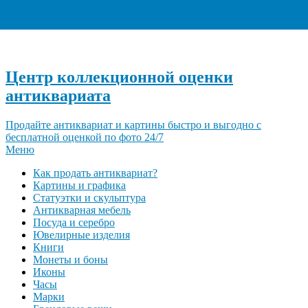
+7 (495) 940-96-06
Центр коллекционной оценки
антиквариата
Продайте антиквариат и картины быстро и выгодно с
бесплатной оценкой по фото 24/7
Меню
Как продать антиквариат?
Картины и графика
Статуэтки и скульптура
Антикварная мебель
Посуда и серебро
Ювелирные изделия
Книги
Монеты и боны
Иконы
Часы
Марки