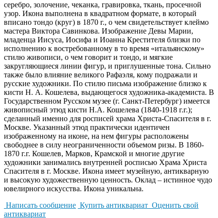
серебро, золочение, чеканка, гравировка, ткань, просечной
узор. Икона выполнена в квадратном формате, в который
вписано тондо (круг) в 1870 г., о чем свидетельствует клеймо
мастера Виктора Савинкова. Изображение Девы Марии,
младенца Иисуса, Иосифа и Иоанна Крестителя близки по
исполнению к востребованному в то время «итальянскому»
стилю живописи, о чем говорит и тондо, и мягкие
закругляющиеся линии фигур, и приглушенные тона. Сильно
также было влияние великого Рафаэля, кому подражали и
русские художники. По стилю письма изображение близко к
кисти Н. А. Кошелева, выдающегося художника-академиста. В
Государственном Русском музее (г. Санкт-Петербург) имеется
живописный этюд кисти Н.А. Кошелева (1840-1918 г.г.);
сделанный именно для росписей храма Христа-Спасителя в г.
Москве. Указанный этюд практически идентичен
изображенному на иконе, на нем фигуры расположены
свободнее в силу неограниченности объемом ризы. В 1860-
1870 г.г. Кошелев, Марков, Крамской и многие другие
художники занимались внутренней росписью Храма Христа
Спасителя в г. Москве. Икона имеет музейную, антикварную
и высокую художественную ценность. Оклад – истинное чудо
ювелирного искусства. Икона уникальна.
Написать сообщение
Купить антиквариат
Оценить свой
антиквариат