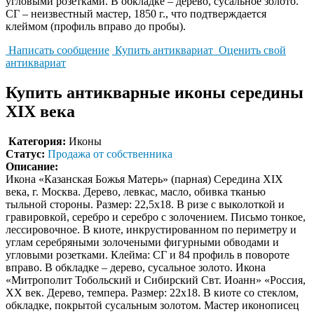
угловыми розетками. В обкладке – дерево, сусальное золото.
СГ – неизвестный мастер, 1850 г., что подтверждается
клеймом (профиль вправо до пробы).
Написать сообщение
Купить антиквариат
Оценить свой
антиквариат
Купить антикварные иконы середины
XIX века
Категория:
Иконы
Статус:
Продажа от собственника
Описание:
Икона «Казанская Божья Матерь» (парная) Середина XIX
века, г. Москва. Дерево, левкас, масло, обивка тканью
тыльной стороны. Размер: 22,5х18. В ризе с выколоткой и
гравировкой, серебро и серебро с золочением. Письмо тонкое,
лессировочное. В киоте, инкрустированном по периметру и
углам серебряными золочеными фигурными обводами и
угловыми розетками. Клейма: СГ и 84 профиль в повороте
вправо. В обкладке – дерево, сусальное золото. Икона
«Митрополит Тобольский и Сибирский Свт. Иоанн» «Россия,
XX век. Дерево, темпера. Размер: 22х18. В киоте со стеклом,
обкладке, покрытой сусальным золотом. Мастер иконописец