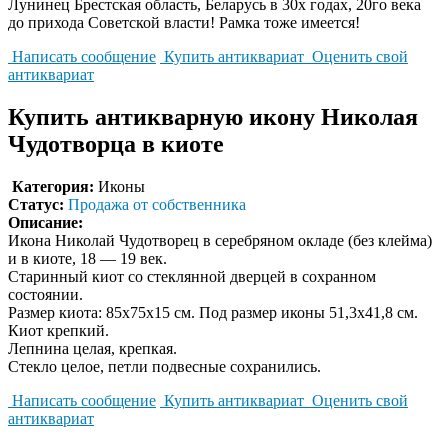
Лунинец Брестская область, Беларусь в 30х годах, 20го века
до прихода Советской власти! Рамка тоже имеется!
Написать сообщение
Купить антиквариат
Оценить свой
антиквариат
Купить антикварную икону Николая
Чудотворца в киоте
Категория:
Иконы
Статус:
Продажа от собственника
Описание:
Икона Николай Чудотворец в серебряном окладе (без клейма)
и в киоте, 18 — 19 век.
Старинный киот со стеклянной дверцей в сохранном
состоянии.
Размер киота: 85х75х15 см. Под размер иконы 51,3х41,8 см.
Киот крепкий.
Лепнина целая, крепкая.
Стекло целое, петли подвесные сохранились.
Написать сообщение
Купить антиквариат
Оценить свой
антиквариат