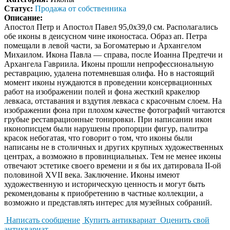
Статус:
Продажа от собственника
Описание:
Апостол Петр и Апостол Павел 95,0х39,0 см. Располагались
обе иконы в деисусном чине иконостаса. Образ ап. Петра
помещали в левой части, за Богоматерью и Архангелом
Михаилом. Икона Павла — справа, после Иоанна Предтечи и
Архангела Гавриила. Иконы прошли непрофессиональную
реставрацию, удалена потемневшая олифа. Но в настоящий
момент иконы нуждаются в проведении консервационных
работ на изображении полей и фона жесткий кракелюр
левкаса, отставания и вздутия левкаса с красочным слоем. На
изображении фона при плохом качестве фотографий читаются
грубые реставрационные тонировки. При написании икон
иконописцем были нарушены пропорции фигур, палитра
красок небогатая, что говорит о том, что иконы были
написаны не в столичных и других крупных художественных
центрах, а возможно в провинциальных. Тем не менее иконы
отвечают эстетике своего времени и я бы их датировала II-ой
половиной XVII века. Заключение. Иконы имеют
художественную и историческую ценность и могут быть
рекомендованы к приобретению в частные коллекции, а
возможно и представлять интерес для музейных собраний.
Написать сообщение
Купить антиквариат
Оценить свой
антиквариат