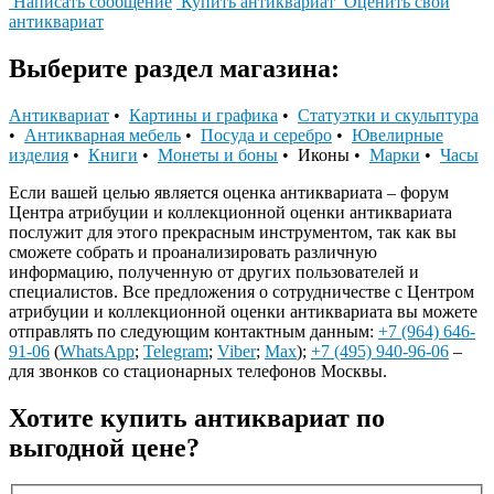
Написать сообщение
Купить антиквариат
Оценить свой
антиквариат
Выберите раздел магазина:
Антиквариат
•
Картины и графика
•
Статуэтки и скульптура
•
Антикварная мебель
•
Посуда и серебро
•
Ювелирные
изделия
•
Книги
•
Монеты и боны
• Иконы •
Марки
•
Часы
Если вашей целью является оценка антиквариата – форум
Центра атрибуции и коллекционной оценки антиквариата
послужит для этого прекрасным инструментом, так как вы
сможете собрать и проанализировать различную
информацию, полученную от других пользователей и
специалистов. Все предложения о сотрудничестве с Центром
атрибуции и коллекционной оценки антиквариата вы можете
отправлять по следующим контактным данным:
+7 (964) 646-
91-06
(
WhatsApp
;
Telegram
;
Viber
;
Max
);
+7 (495) 940-96-06
–
для звонков со стационарных телефонов Москвы.
Хотите купить антиквариат по
выгодной цене?