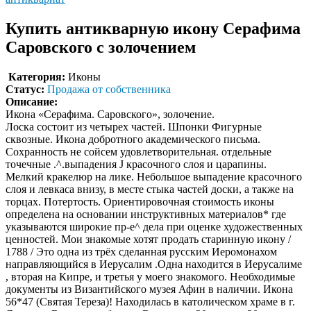
Купить антикварную икону Серафима
Саровского с золочением
Категория:
Иконы
Статус:
Продажа от собственника
Описание:
Икона «Серафима. Саровского», золочение.
Лоска состоит из четырех частей. Шпонки Фигурные
сквозные. Икона добротного академического письма.
Сохранность не сойсем удовлетворительная. отдельные
точечные .^.выпадения J красочного слоя и царапины.
Мелкий кракелюр на лике. Небольшое выпадение красочного
слоя и левкаса внизу, в месте стыка частей доски, а также на
торцах. Потертость. Ориентировочная стоимость иконы
определена на основании инструктивных материалов* где
указываются широкие пр-е^ дела при оценке художественных
ценностей. Мои знакомые хотят продать старинную икону /
1788 / Это одна из трёх сделанная русским Иеромонахом
направляющийся в Иерусалим .Одна находится в Иерусалиме
, вторая на Кипре, и третья у моего знакомого. Необходимые
документы из Византийского музея Афин в наличии. Икона
56*47 (Святая Тереза)! Находилась в католическом храме в г.