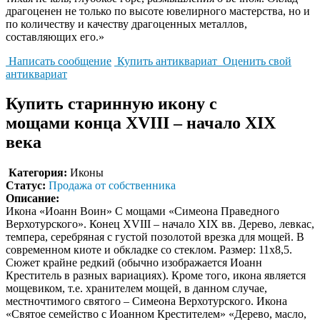
драгоценен не только по высоте ювелирного мастерства, но и
по количеству и качеству драгоценных металлов,
составляющих его.»
Написать сообщение
Купить антиквариат
Оценить свой
антиквариат
Купить старинную икону с
мощами конца XVIII – начало XIX
века
Категория:
Иконы
Статус:
Продажа от собственника
Описание:
Икона «Иоанн Воин» С мощами «Симеона Праведного
Верхотурского». Конец XVIII – начало XIX вв. Дерево, левкас,
темпера, серебряная с густой позолотой врезка для мощей. В
современном киоте и обкладке со стеклом. Размер: 11х8,5.
Сюжет крайне редкий (обычно изображается Иоанн
Креститель в разных вариациях). Кроме того, икона является
мощевиком, т.е. хранителем мощей, в данном случае,
местночтимого святого – Симеона Верхотурского. Икона
«Святое семейство с Иоанном Крестителем» «Дерево, масло,