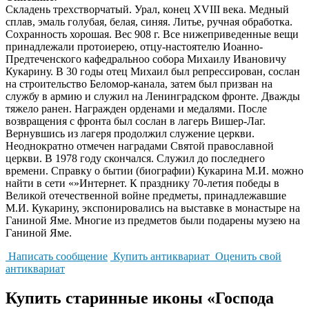
Складень трехстворчатый. Урал, конец XVIII века. Медный
сплав, эмаль голубая, белая, синяя. Литье, ручная обработка.
Сохранность хорошая. Вес 908 г. Все нижеприведенные вещи
принадлежали протоиерею, отцу-настоятелю Иоанно-
Предтеченского кафедральноо собора Михаилу Ивановичу
Кукарину. В 30 годы отец Михаил был репрессирован, сослан
на строительство Беломор-канала, затем был призван на
службу в армию и служил на Ленинградском фронте. Дважды
тяжело ранен. Награжден орденами и медалями. После
возвращения с фронта был сослан в лагерь Вишер-Лаг.
Вернувшись из лагеря продолжил служение церкви.
Неоднократно отмечен наградами Святой православной
церкви. В 1978 году скончался. Служил до последнего
времени. Справку о бытии (биографии) Кукарина М.И. можно
найти в сети «»Интернет. К празднику 70-летия победы в
Великой отечественной войне предметы, принадлежавшие
М.И. Кукарину, экспонировались на выставке в монастыре на
Ганиной Яме. Многие из предметов были подарены музею на
Ганиной Яме.
Написать сообщение
Купить антиквариат
Оценить свой
антиквариат
Купить старинные иконы «Господа