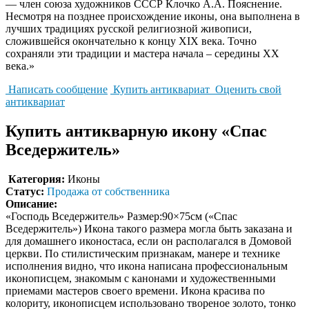
— член союза художников СССР Клочко А.А. Пояснение.
Несмотря на позднее происхождение иконы, она выполнена в
лучших традициях русской религиозной живописи,
сложившейся окончательно к концу XIX века. Точно
сохраняли эти традиции и мастера начала – середины XX
века.»
Написать сообщение
Купить антиквариат
Оценить свой
антиквариат
Купить антикварную икону «Спас
Вседержитель»
Категория:
Иконы
Статус:
Продажа от собственника
Описание:
«Господь Вседержитель» Размер:90×75см («Спас
Вседержитель») Икона такого размера могла быть заказана и
для домашнего иконостаса, если он располагался в Домовой
церкви. По стилистическим признакам, манере и технике
исполнения видно, что икона написана профессиональным
иконописцем, знакомым с канонами и художественными
приемами мастеров своего времени. Икона красива по
колориту, иконописцем использовано твореное золото, тонко