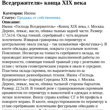
Вседержителя» конца XIX века
Категория:
Иконы
Статус:
Продажа от собственника
Описание:
Икона «Господь Вседержитель» «Конец XIX века, г. Москва.
Дерево, левкас, масло, обивка тканью задней части. Размер:
17,5х14. Оклад тонкий, серебряный с чуть видным
золочением. Изящная гравировка по периметру и
центральному овалу (оклад – так называемая «фольгушка»). В
киоте обкладка деревянная, покрыта сусальным золотом.
Пояснение. Несмотря на тонкость серебряного оклада, он
производит впечатление изящно выполненной работы по
поверхности, совмещая тонкий травный узор с розетками по
углам с четким геометрическим узором в овале в середине.
Пластина оклада скромна, но выразительна из-за
примененных разнообразных техник. Икона «Господь
Вседержитель» (парная) Середина XIX века, г. Москва.
Дерево, левкас, масло, обивка тыльной стороны бархатом.
Размер: 22,5х18. В тонкой ризе с гравированным скромным
орнаментом по периметру и выколоткой в одеждах и венце,
легкое золочение. Внизу справа клейма: СГ и 84 профиль в
повороте вправо. В киоте, инкрустированном по периметру и
углам серебряными золочеными фигурными обводами и