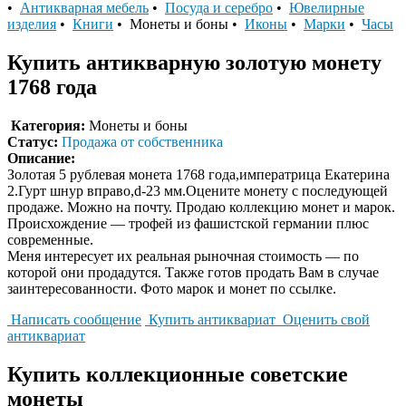
•
Антикварная мебель
•
Посуда и серебро
•
Ювелирные
изделия
•
Книги
• Монеты и боны •
Иконы
•
Марки
•
Часы
Купить антикварную золотую монету
1768 года
Категория:
Монеты и боны
Статус:
Продажа от собственника
Описание:
Золотая 5 рублевая монета 1768 года,императрица Екатерина
2.Гурт шнур вправо,d-23 мм.Оцените монету с последующей
продаже. Можно на почту. Продаю коллекцию монет и марок.
Происхождение — трофей из фашистской германии плюс
современные.
Меня интересует их реальная рыночная стоимость — по
которой они продадутся. Также готов продать Вам в случае
заинтересованности. Фото марок и монет по ссылке.
Написать сообщение
Купить антиквариат
Оценить свой
антиквариат
Купить коллекционные советские
монеты