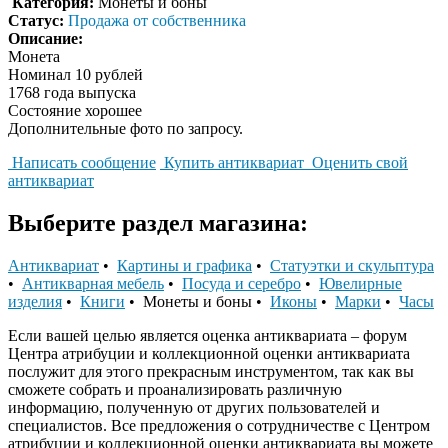
Категория:
Монеты и боны
Статус:
Продажа от собственника
Описание:
Монета
Номинал 10 рублей
1768 года выпуска
Состояние хорошее
Дополнительные фото по запросу.
Написать сообщение
Купить антиквариат
Оценить свой
антиквариат
Выберите раздел магазина:
Антиквариат
•
Картины и графика
•
Статуэтки и скульптура
•
Антикварная мебель
•
Посуда и серебро
•
Ювелирные
изделия
•
Книги
• Монеты и боны •
Иконы
•
Марки
•
Часы
Если вашей целью является оценка антиквариата – форум
Центра атрибуции и коллекционной оценки антиквариата
послужит для этого прекрасным инструментом, так как вы
сможете собрать и проанализировать различную
информацию, полученную от других пользователей и
специалистов. Все предложения о сотрудничестве с Центром
атрибуции и коллекционной оценки антиквариата вы можете