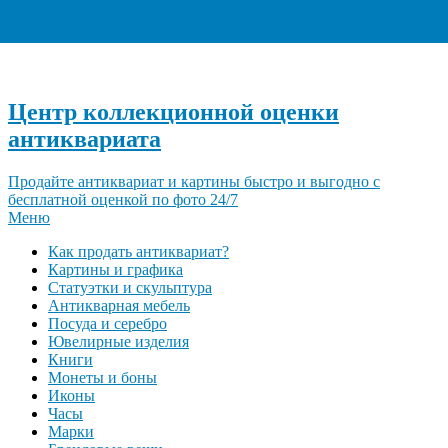
+7 (495) 940-96-06
Центр коллекционной оценки
антиквариата
Продайте антиквариат и картины быстро и выгодно с
бесплатной оценкой по фото 24/7
Меню
Как продать антиквариат?
Картины и графика
Статуэтки и скульптура
Антикварная мебель
Посуда и серебро
Ювелирные изделия
Книги
Монеты и боны
Иконы
Часы
Марки