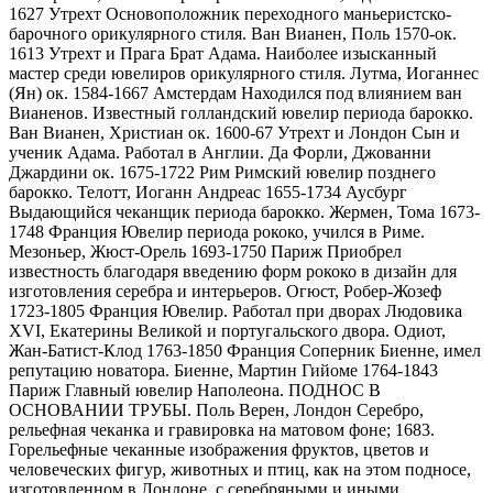
1627 Утрехт Основоположник переходного маньеристско-
барочного орикулярного стиля. Ван Вианен, Поль 1570-ок.
1613 Утрехт и Прага Брат Адама. Наиболее изысканный
мастер среди ювелиров орикулярного стиля. Лутма, Иоганнес
(Ян) ок. 1584-1667 Амстердам Находился под влиянием ван
Вианенов. Известный голландский ювелир периода барокко.
Ван Вианен, Христиан ок. 1600-67 Утрехт и Лондон Сын и
ученик Адама. Работал в Англии. Да Форли, Джованни
Джардини ок. 1675-1722 Рим Римский ювелир позднего
барокко. Телотт, Иоганн Андреас 1655-1734 Аусбург
Выдающийся чеканщик периода барокко. Жермен, Тома 1673-
1748 Франция Ювелир периода рококо, учился в Риме.
Мезоньер, Жюст-Орель 1693-1750 Париж Приобрел
известность благодаря введению форм рококо в дизайн для
изготовления серебра и интерьеров. Огюст, Робер-Жозеф
1723-1805 Франция Ювелир. Работал при дворах Людовика
XVI, Екатерины Великой и португальского двора. Одиот,
Жан-Батист-Клод 1763-1850 Франция Соперник Биенне, имел
репутацию новатора. Биенне, Мартин Гийоме 1764-1843
Париж Главный ювелир Наполеона. ПОДНОС В
ОСНОВАНИИ ТРУБЫ. Поль Верен, Лондон Серебро,
рельефная чеканка и гравировка на матовом фоне; 1683.
Горельефные чеканные изображения фруктов, цветов и
человеческих фигур, животных и птиц, как на этом подносе,
изготовленном в Лондоне, с серебряными и иными