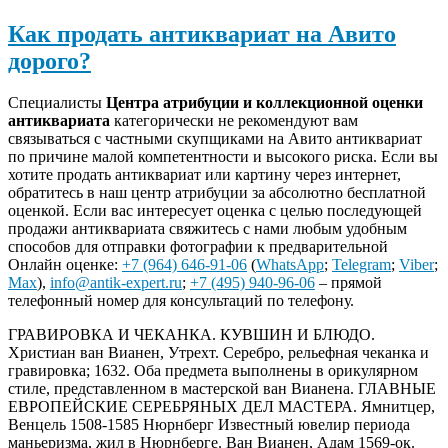
Как продать антиквариат на Авито
дорого?
Специалисты
Центра атрибуции и коллекционной оценки
антиквариата
категорически не рекомендуют вам
связываться с частными скупщиками на Авито антиквариат
по причине малой компетентности и высокого риска. Если вы
хотите продать антиквариат или картину через интернет,
обратитесь в наш центр атрибуции за абсолютно бесплатной
оценкой. Если вас интересует оценка с целью последующей
продажи антиквариата свяжитесь с нами любым удобным
способов для отправки фотографии к предварительной
Онлайн оценке:
+7 (964) 646-91-06
(
WhatsApp
;
Telegram
;
Viber
;
Max
),
info@antik-expert.ru
;
+7 (495) 940-96-06
– прямой
телефонный номер для консультаций по телефону.
ГРАВИРОВКА И ЧЕКАНКА. КУВШИН И БЛЮДО.
Христиан ван Вианен, Утрехт. Серебро, рельефная чеканка и
гравировка; 1632. Оба предмета выполнены в орикулярном
стиле, представленном в мастерской ван Вианена. ГЛАВНЫЕ
ЕВРОПЕЙСКИЕ СЕРЕБРЯНЫХ ДЕЛ МАСТЕРА. Ямнитцер,
Венцель 1508-1585 Нюрнберг Известный ювелир периода
маньеризма, жил в Нюрнберге. Ван Вианен, Адам 1569-ок.