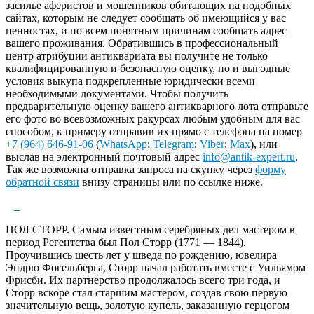
засилье аферистов и мошенников обитающих на подобных
сайтах, которым не следует сообщать об имеющийся у вас
ценностях, и по всем понятным причинам сообщать адрес
вашего проживания. Обратившись в профессиональный
центр атрибуции антиквариата вы получите не только
квалифицированную и безопасную оценку, но и выгодные
условия выкупа подкрепленные юридически всеми
необходимыми документами. Чтобы получить
предварительную оценку вашего антикварного лота отправьте
его фото во всевозможных ракурсах любым удобным для вас
способом, к примеру отправив их прямо с телефона на номер
+7 (964) 646-91-06
(
WhatsApp
;
Telegram
;
Viber
;
Max
), или
выслав на электронный почтовый адрес
info@antik-expert.ru
.
Так же возможна отправка запроса на скупку через
форму
обратной связи
внизу страницы или по ссылке ниже.
ПОЛ СТОРР. Самым известным серебряных дел мастером в
период Регентства был Пол Сторр (1771 — 1844).
Проучившись шесть лет у шведа по рождению, ювелира
Эндрю Фогельберга, Сторр начал работать вместе с Уильямом
Фрисби. Их партнерство продолжалось всего три года, и
Сторр вскоре стал старшим мастером, создав свою первую
значительную вещь, золотую купель, заказанную герцогом