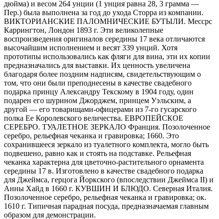
дюйма) и весом 264 унции (1 унция равна 28, 3 грамма —
Пер.) была выполнена за год до ухода Сторра из компании.
ВИКТОРИАНСКИЕ ПАЛОМНИЧЕСКИЕ БУТЫЛИ. Мессрс
Каррингтон, Лондон 1893 г. Эти великолепные
воспроизведения оригиналов середины 17 века отличаются
высочайшим исполнением и весят 339 унций. Хотя
прототипы использовались как фляги для вина, эти их копии
предназначались для выставки. Их ценность увеличена
благодаря более поздним надписям, свидетельствующим о
том, что они были преподнесены в качестве свадебного
подарка принцу Александру Текскому в 1904 году, один
подарен его шурином Джорджем, принцем Уэльским, а
другой — его товарищами-офицерами из 7-го гусарского
полка Ее Королевского величества. ЕВРОПЕЙСКОЕ
СЕРЕБРО. ТУАЛЕТНОЕ ЗЕРКАЛО Франция. Позолоченное
серебро, рельефная чеканка и гравировка; 1660. Это
сохранившееся зеркало из туалетного комплекта, могло быть
подвешено, равно как и стоять на подставке. Рельефная
чеканка характерна для цветочно-растительного орнамента
середины 17 в. Изготовлено в качестве свадебного подарка
для Джеймса, герцога Йоркского (впоследствии Джеймса II) и
Анны Хайд в 1660 г. КУВШИН И БЛЮДО. Северная Италия.
Позолоченное серебро, рельефная чеканка и гравировка; ок.
1610 г. Типичная парадная посуда, предназначаемая главным
образом для демонстрации.