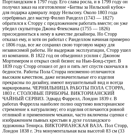
Портландским в 1797 году. Его слава росла, и в 1799 году он
получил заказ на изготовление «Битвы за Нильский кубок»
для подарка адмиралу лорду Нельсону. Около 1803 года
серебряных дел мастер Филип Ранделл (1743 — 1827)
обратился к Сторру с предложением работать вместе; он уже
убедил скульптора Джона Флексмана (1755 — 1826)
присоединиться к нему в качестве дизайнера. Но Сторр
отказал ему, и хотя он работал с Ранделлом начиная примерно
с 1806 года, все же сохранял свою торговую марку для
независимой работы. Не выдержав эксплуатации, Сторр ушел
из компании. В 1822 год он объединил усилия с Джоном
Мортимером и открыл свой бизнес на Нью-Бонд-стрит. В
1839 году Сторр отошел от дел и пять лет спустя скончался в
бедности. Работы Пола Сторра неизменно отличаются
высоким качеством, даже незначительные его изделия
прекрасны по дизайну, имеют внушительный вид и всегда
маркированы. ЧЕРНИЛЬНИЦА РАБОТЫ ПОЛА СТОРРА,
1803 г. СТОЛОВЫЕ ПРИБОРЫ. ВИКТОРИАНСКИЙ
ЧАЙНЫЙ СЕРВИЗ. Эдвард Фаррелл, Лондон 1839 г. В
работах Фаррелла наиболее полно ощутимо викторианское
стремление к натурализму; его изделия отличаются ровной
отливкой и применением чеканки, часто включены сценки с
изображением пьяных крестьян в духе голландского
художника Тенирса. ВИКТОРИАНСКАЯ ВАЗА. Пол Сторр,
Лондон 1838 г. Эта монументальная ваза высотой 83 см (33