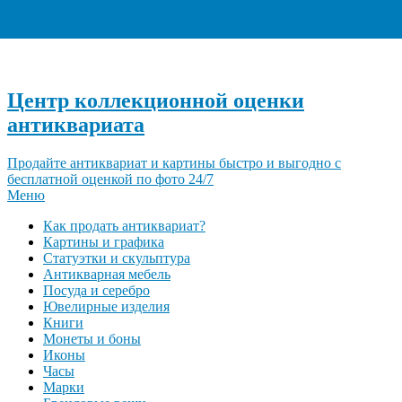
+7 (495) 940-96-06
Центр коллекционной оценки
антиквариата
Продайте антиквариат и картины быстро и выгодно с
бесплатной оценкой по фото 24/7
Меню
Как продать антиквариат?
Картины и графика
Статуэтки и скульптура
Антикварная мебель
Посуда и серебро
Ювелирные изделия
Книги
Монеты и боны
Иконы
Часы
Марки