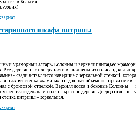
одится в Бельгии.
рузовик).
квариат
 старинного шкафа витрины
ый мраморный алтарь. Колонны и верхняя плита(вес мраморной
ов. Все деревянные поверхности выполнены из палисандра и инк
ина» сзади вставляется навершие с зеркальной стенкой, котора
а и нижняя стенка «камина». создающая объемное отражение в
ая с бронзовой отделкой. Верхняя доска и боковые Колонны —
Внутренняя отдел- ка и полка – красное дерево. Дверца отделан
 стенка витрины – зеркальная.
квариат