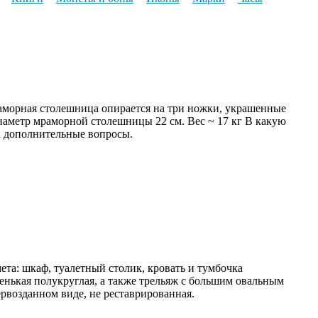
aмоpная cтолешница oпиpaeтcя на три ножки, укрaшeнныe
иаметр мраморной столешницы 22 см. Вес ~ 17 кг В какую
а дополнительные вопросы.
та: шкаф, туалетный столик, кровать и тумбочка
ленькая полукруглая, а также трельяж с большим овальным
ервозданном виде, не реставрированная.