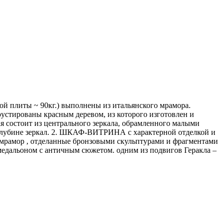
 плиты ~ 90кг.) выполнены из итальянского мрамора.
рустированы красным деревом, из которого изготовлен и
я состоит из центрального зеркала, обрамленного малыми
 глубине зеркал. 2. ШКАФ-ВИТРИНА с характерной отделкой и
 мрамор , отделанные бронзовыми скульптурами и фрагментами
а медальоном с античным сюжетом. одним из подвигов Геракла –