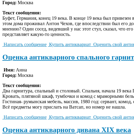
Город:
Москва
Текст сообщения:
Буфет, Германия, конец 19 века. В конце 19 века был привезен
этом дома проживал Антон Чехов, где впоследствии был его до
мнению? Один сосед, видевший у нас этот стул, сказал, что ег
представляет какую-то ценность.
Написать сообщение
Купить антиквариат
Оценить свой анти
Оценка антикварного спального гарнит
Имя:
Анна
Город:
Москва
Текст сообщения:
Два гарнитура, спальный и столовый. Спальня, начала 19 века 
Кровать, плятяной шкаф, тумбочки и комод с мраморными бе
Гостиная- румынская мебель, массив, 1980 год: сервант, комод, 
Всё предметы могу прислать на Ватсап, но номер не нашла.
Написать сообщение
Купить антиквариат
Оценить свой анти
Оценка антикварного дивана XIX века