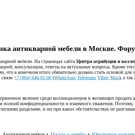
нка антикварной мебели в Москве. Фор
кварной мебели. На страницах сайта
Центра атрибуции и колл
ацией, консультации, ответы на актуальные вопросы. Кроме тог
и, что в конечном итоге обязательно должно стать основой для
 связи
+7 (964) 646-91-06
(
WhatsApp
;
Telegram
;
Viber
;
Max
), а та
траненное явление среди коллекционеров и желающих продать а
ми полной конфиденциальности и взаимного уважения. Поэтому,
тическими разделами, и ни при каких обстоятельствах не разгла
 Антикварная мебель •
Посуда и серебро
•
Ювелирные изделия