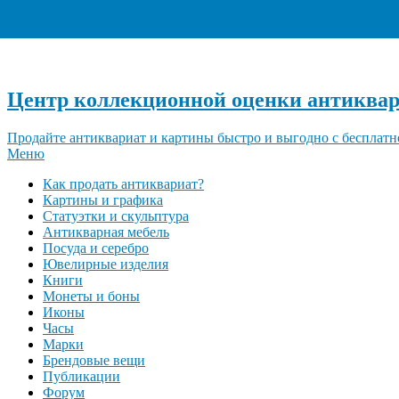
Центр коллекционной оценки антиквар
Продайте антиквариат и картины быстро и выгодно с бесплатн
Меню
Как продать антиквариат?
Картины и графика
Статуэтки и скульптура
Антикварная мебель
Посуда и серебро
Ювелирные изделия
Книги
Монеты и боны
Иконы
Часы
Марки
Брендовые вещи
Публикации
Форум