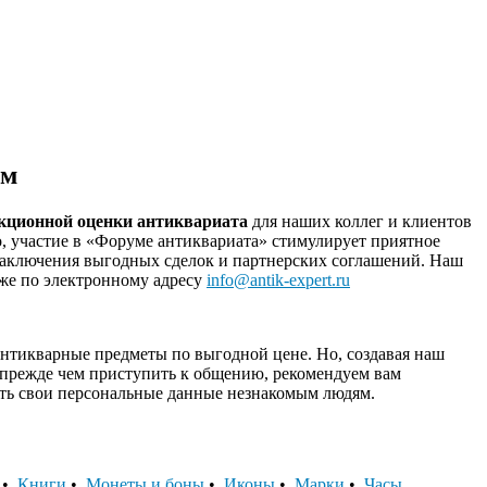
ум
екционной оценки антиквариата
для наших коллег и клиентов
о, участие в «Форуме антиквариата» стимулирует приятное
 заключения выгодных сделок и партнерских соглашений. Наш
к же по электронному адресу
info@antik-expert.ru
нтикварные предметы по выгодной цене. Но, создавая наш
 прежде чем приступить к общению, рекомендуем вам
шать свои персональные данные незнакомым людям.
•
Книги
•
Монеты и боны
•
Иконы
•
Марки
•
Часы