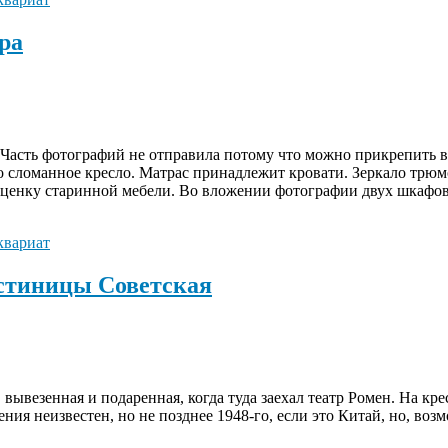
ра
. Часть фотографий не отправила потому что можно прикрепить в
о сломанное кресло. Матрас принадлежит кровати. Зеркало трюмо
оценку старинной мебели. Во вложении фотографии двух шкафов
квариат
остиницы Советская
вывезенная и подаренная, когда туда заехал театр Ромен. На кре
ния неизвестен, но не позднее 1948-го, если это Китай, но, воз