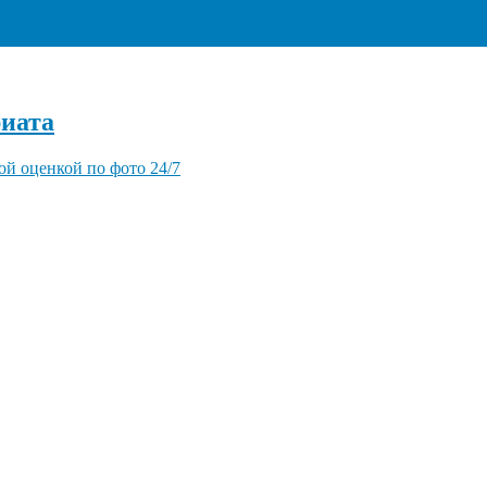
+7 (495) 940-96-06
иата
ой оценкой по фото 24/7