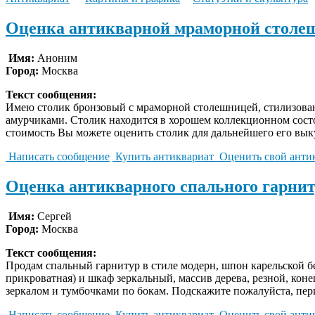
Оценка антикварной мраморной стол
Имя:
Аноним
Город:
Москва
Текст сообщения:
Имею столик бронзовый с мраморной столешницей, стилизован
амуpчиками. Столик находится в хорошем коллекционном состо
стоимость Вы можете оценить столик для дальнейшего его вы
Написать сообщение
Купить антиквариат
Оценить свой анти
Оценка антикварного спального гарнит
Имя:
Сергей
Город:
Москва
Текст сообщения:
Продам спальный гарнитур в стиле модерн, шпон карельской бе
прикроватная) и шкаф зеркальный, массив дерева, резной, коне
зеркалом и тумбочками по бокам. Подскажите пожалуйста, пери
Написать сообщение
Купить антиквариат
Оценить свой анти