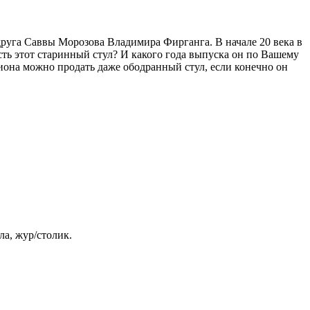
 друга Саввы Морозова Владимира Фирганга. В начале 20 века в
ть этот старинный стул? И какого года выпуска он по Вашему
циона можно продать даже ободранный стул, если конечно он
ла, жур/столик.