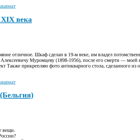
квариат
 XIX века
ояние отличное. Шкаф сделан в 19-м веке, им владел потомств
Алексеевичу Муромцеву (1898-1956), после его смерти — моей н
 Также прикрепляю фото антикварного стола, сделанного из оре
квариат
(Бельгия)
е вещи.
России?