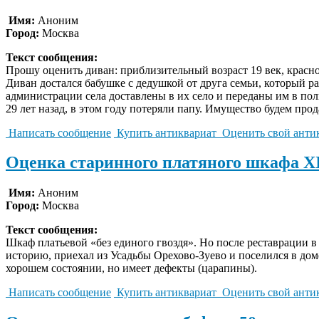
Имя:
Аноним
Город:
Москва
Текст сообщения:
Прошу оценить диван: приблизительный возраст 19 век, красное
Диван достался бабушке с дедушкой от друга семьи, который р
администрации села доставлены в их село и переданы им в пол
29 лет назад, в этом году потеряли папу. Имущество будем про
Написать сообщение
Купить антиквариат
Оценить свой анти
Оценка старинного платяного шкафа XI
Имя:
Аноним
Город:
Москва
Текст сообщения:
Шкаф платьевой «без единого гвоздя». Но после реставрации в
историю, приехал из Усадьбы Орехово-Зуево и поселился в дом
хорошем состоянии, но имеет дефекты (царапины).
Написать сообщение
Купить антиквариат
Оценить свой анти