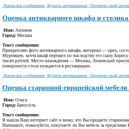
Написать сообщение
Купить антиквариат
Оценить свой анти
Оценка антикварного шкафа и столика
Имя:
Аноним
Город:
Москва
Текст сообщения:
Прикрепляю фото антикварного шкафа, материал — орех, сост
Муромцев, затем шкаф перешел по наследству его сыну Борису 
тысяч рублей. Место нахождения — Москва, Ленинский проспект
поверхность стола нуждается в реставрации.
Написать сообщение
Купить антиквариат
Оценить свой анти
Оценка старинной европейской мебели 
Имя:
Ольга
Город:
Брюссель
Текст сообщения:
Я нашла Ваш интернет сайт и вижу, что Вы продаете старинны
Напишите, пожалуйста, покупаете ли Вы мебель за пределами 