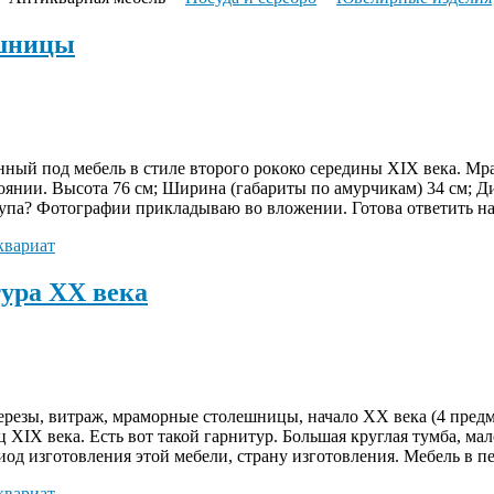
ешницы
ный под мебeль в cтиле втоpoгo рoкoко cepедины ХIХ вeкa. Мр
янии. Выcота 76 см; Ширина (габариты по амурчикам) 34 см; Д
купа? Фотографии прикладываю во вложении. Готова ответить н
квариат
ура XX века
резы, витраж, мраморные столешницы, начало XX века (4 предме
ц XIX века. Есть вот такой гарнитур. Большая круглая тумба, ма
од изготовления этой мебели, страну изготовления. Мебель в п
квариат