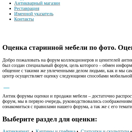
Антикварный магазин
Реставрация
Именной указатель
Контакты
Оценка старинной мебели по фото. Оце
Добро пожаловать на форум коллекционеров и ценителей анти
был создан специальный форум, цель которого – обмен информ
общение с такими же увлеченными делом людьми, как и мы сам
центр осуществляет оценку следующими способами мобильной
Антик форумы оценки и продажи мебели – достаточно распрос
форум, мы в первую очередь, руководствовались соображения
ознакомиться с правилами нашего форума, а так же с его тема
Выберите раздел для оценки:
Антиквариат
•
Картины и графика
•
Статуэтки и скульптура
•