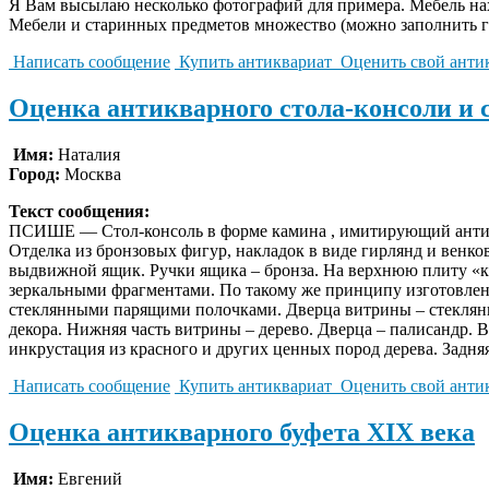
Я Вам высылаю несколько фотографий для примера. Мебель нах
Мебели и старинных предметов множество (можно заполнить г
Написать сообщение
Купить антиквариат
Оценить свой анти
Оценка антикварного стола-консоли и
Имя:
Наталия
Город:
Москва
Текст сообщения:
ПСИШЕ — Стол-консоль в форме камина , имитирующий античн
Отделка из бронзовых фигур, накладок в виде гирлянд и венк
выдвижной ящик. Ручки ящика – бронза. На верхнюю плиту «кам
зеркальными фрагментами. По такому же принципу изготовлен
стеклянными парящими полочками. Дверца витрины – стеклянн
декора. Нижняя часть витрины – дерево. Дверца – палисандр. 
инкрустация из красного и других ценных пород дерева. Задняя
Написать сообщение
Купить антиквариат
Оценить свой анти
Оценка антикварного буфета XIX века
Имя:
Евгений