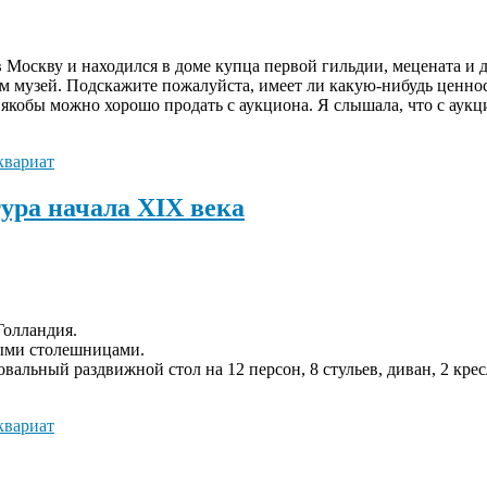
 в Москву и находился в доме купца первой гильдии, мецената и
м музей. Подскажите пожалуйста, имеет ли какую-нибудь ценнос
о якобы можно хорошо продать с аукциона. Я слышала, что с аук
квариат
ура начала XIX века
Голландия.
лыми столешницами.
овальный раздвижной стол на 12 персон, 8 стульев, диван, 2 крес
квариат