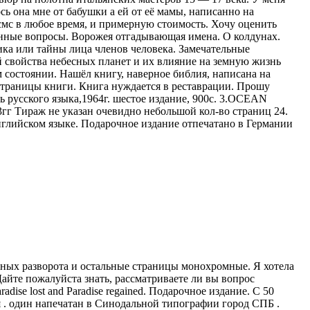
ось она мне от бабушки а ей от её мамы, написанно на
 смс в любое время, и примерную стоимость. Хочу оценить
данные вопросы. Ворожея отгадывающая имена. О колдунах.
а или тайны лица членов человека. Замечательные
войства небесных планет и их влияние на земную жизнь
м состоянии. Нашёл книгу, наверное библия, написана на
 страницы книги. Книга нуждается в реставрации. Прошу
ь русского языка,1964г. шестое издание, 900c. 3.OCEAN
г Тираж не указан очевидно небольшой кол-во страниц 24.
нглийском языке. Подарочное издание отпечатано в Германии
тных разворота и остальные страницы монохромные. Я хотела
айте пожалуйста знать, рассматриваете ли вы вопрос
ise lost and Paradise regained. Подарочное издание. С 50
 . один напечатан в Синодальной типографии город СПБ .