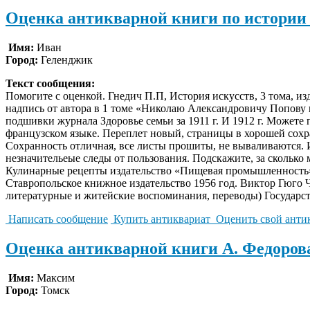
Оценка антикварной книги по истории 
Имя:
Иван
Город:
Геленджик
Текст сообщения:
Помогите с оценкой. Гнедич П.П, История искусств, 3 тома, из
надпись от автора в 1 томе «Николаю Александровичу Попову в
подшивки журнала Здоровье семьи за 1911 г. И 1912 г. Можете
французском языке. Переплет новый, страницы в хорошей сох
Сохранность отличная, все листы прошиты, не вываливаются. 
незначительеые следы от пользования. Подскажите, за сколько
Кулинарные рецепты издательство «Пищевая промышленность» 
Ставропольское книжное издательство 1956 год. Виктор Гюго 
литературные и житейские воспоминания, переводы) Государст
Написать сообщение
Купить антиквариат
Оценить свой анти
Оценка антикварной книги А. Федорова
Имя:
Максим
Город:
Томск