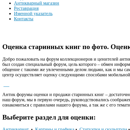
Антикварный магазин
Реставрация
Именной указатель
Контакты
Оценка старинных книг по фото. Оцен
Добро пожаловать на форум коллекционеров и ценителей анти
был создан специальный форум, цель которого – обмен информ
общение с такими же увлеченными делом людьми, как и мы сам
центр осуществляет оценку следующими способами мобильной
Антик форумы оценки и продажи старинных книг – достаточно
наш форум, мы в первую очередь, руководствовались соображ
ознакомиться с правилами нашего форума, а так же с его тема
Выберите раздел для оценки:
Антиквариат
•
Картины и графика
•
Статуэтки и скульптура