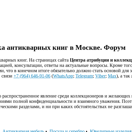
ка антикварных книг в Москве. Форум
кварных книг. На страницах сайта
Центра атрибуции и коллек
ацией, консультации, ответы на актуальные вопросы. Кроме тог
и, что в конечном итоге обязательно должно стать основой для
 связи
+7 (964) 646-91-06
(
WhatsApp
;
Telegram
;
Viber
;
Max
), а та
 распространенное явление среди коллекционеров и желающих п
ениями полной конфиденциальности и взаимного уважения. Поэт
тическими разделами, и ни при каких обстоятельствах не разгла
•
Антикварная мебель
•
Посуда и серебро
•
Ювелирные изделия