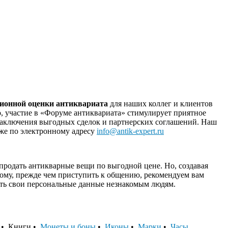
ционной оценки антиквариата
для наших коллег и клиентов
о, участие в «Форуме антиквариата» стимулирует приятное
 заключения выгодных сделок и партнерских соглашений. Наш
к же по электронному адресу
info@antik-expert.ru
родать антикварные вещи по выгодной цене. Но, создавая
ому, прежде чем приступить к общению, рекомендуем вам
шать свои персональные данные незнакомым людям.
• Книги •
Монеты и боны
•
Иконы
•
Марки
•
Часы