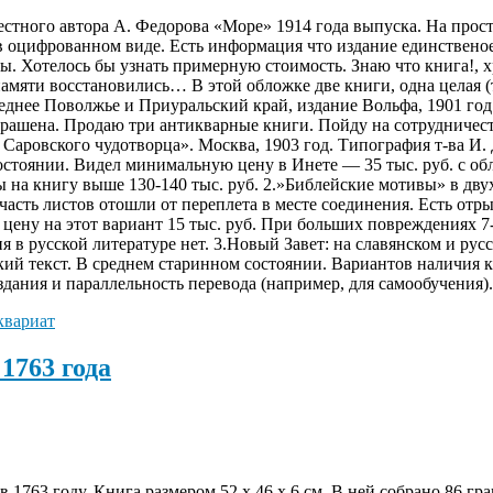
стного автора А. Федорова «Море» 1914 года выпуска. На прост
 в оцифрованном виде. Есть информация что издание единственое
. Хотелось бы узнать примерную стоимость. Знаю что книга!, хр
мяти восстановились… В этой обложке две книги, одна целая (тол
днее Поволжье и Приуральский край, издание Вольфа, 1901 год.
рашена. Продаю три антикварные книги. Пойду на сотрудничест
ровского чудотворца». Москва, 1903 год. Типография т-ва И. Д
остоянии. Видел минимальную цену в Инете — 35 тыс. руб. с о
 на книгу выше 130-140 тыс. руб. 2.»Библейские мотивы» в двух
асть листов отошли от переплета в месте соединения. Есть отры
ну на этот вариант 15 тыс. руб. При больших повреждениях 7-8
в русской литературе нет. 3.Новый Завет: на славянском и русск
кий текст. В среднем старинном состоянии. Вариантов наличия 
здания и параллельность перевода (например, для самообучения).
квариат
1763 года
 1763 году. Книга размером 52 х 46 х 6 см. В ней собрано 86 гр