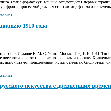
 книга 3 файл формат чуть меньше. отсутствуют 6 первых страни
гу с фронта принес мой дед, там стоит автограф какого то немец
квариат
nunzio 1910 года
ельство: Издание В. М. Саблина, Москва. Год: 1910-1911. Типо
е цветное и золотое тиснение по крышкам и корешку. Крашеные
цах присутствуют приклеенные листки с печатью библиотеки, он
квариат
русского искусства с древнейших времё