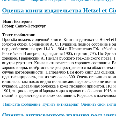
Оценка книги издательства Hetzel et Cie
Имя:
Екатерина
Город:
Санкт-Петербург
Текст сообщения:
Просьба помочь с оценкой книги. Книга издательства Hetzel et Cie
золотой обрез. Сочинения А. С. Пушкина полное собрание в о
пер., собственный дом 11-13 . 1904 г. Шершеневич Г.Ф. «Учебн
Российская Империя, год издания 1905, страниц 795. Потёртос
хорошее. Градовский А. Начала русского гражданского права. 
внутри утрат нет. Книга в относительно хорошем состоянии. Вс
хорошо видна. потёртость не распространяется на область тек
случае договорённости. Направляю Вам фото книг для оценки, 
идентифицировать, так их там около 300. Очень старинная кни
инициалы там плохо видно но написано первое слово не понятн
буквами. Деревянная обложка в коже гвоздями прибитой. НО н
1901, энциклопедия «Народы мира в нравах и обычаях» 1916,
целый, в удовлетворительном состоянии. Корешок в плачевном.
Написать сообщение
Купить антиквариат
Оценить свой анти
Оценка антикварного издания восьмито