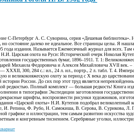
ание С-Петербург А. С. Суворина, серия «Дешевая библиотека». 
 но состояние далеко не идеальное. Все страницы целы. Я нашла
05 года издания. Называется Ежемесячный журнал для всех. Там
 Н.И. Царская охота на Руси: Исторический очерк Николая Кутеп
овления государственных бумаг, 1896–1911. Т. 1: Великокняжеск
Руси царей Михаила Федоровича и Алексея Михайловича XVII век. – 18
 XXXII, 300, 284 с.: ил., 24 л. ил., портр., 2 л. табл. Т. 4. Им
арскую и великокняжескую охоту за период с X века до царствова
 истории России. До сих пор этот труд является непревзойденн
кой редкостью. Полный комплект — большая редкость! Книга изд
сполнении в типографии Экспедиции заготовления государствен
рекрасные шрифты, воспроизвести рисунки художников, изготови
издания «Царской охоты» Н.И. Кутепов подобрал великолепный 
, И. Репина, Ф. Рубо, Н. Самокиша, В. Серова, В. Сурикова, Л.
ой графике и иллюстрации, тем самым развитию искусства худо
цветным и конгревным тиснением. Серебряные уголки, иллюстри
квариат