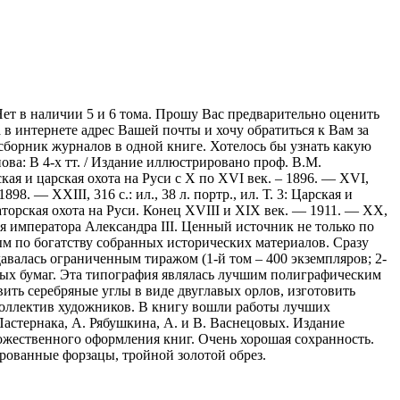
Нет в наличии 5 и 6 тома. Прошу Вас предварительно оценить
 в интернете адрес Вашей почты и хочу обратиться к Вам за
 сборник журналов в одной книге. Хотелось бы узнать какую
ова: В 4-х тт. / Издание иллюстрировано проф. В.М.
ая и царская охота на Руси с X по XVI век. – 1896. — XVI,
98. — XXIII, 316 с.: ил., 38 л. портр., ил. Т. 3: Царская и
ператорская охота на Руси. Конец XVIII и XIX век. — 1911. — ХХ,
ния императора Александра III. Ценный источник не только по
ым по богатству собранных исторических материалов. Сразу
авалась ограниченным тиражом (1-й том – 400 экземпляров; 2-
ных бумаг. Эта типография являлась лучшим полиграфическим
ть серебряные углы в виде двуглавых орлов, изготовить
коллектив художников. В книгу вошли работы лучших
 Пастернака, А. Рябушкина, А. и В. Васнецовых. Издание
жественного оформления книг. Очень хорошая сохранность.
рованные форзацы, тройной золотой обрез.