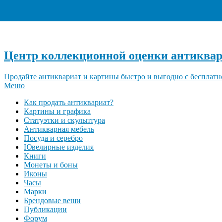
Центр коллекционной оценки антиквар
Продайте антиквариат и картины быстро и выгодно с бесплатн
Меню
Как продать антиквариат?
Картины и графика
Статуэтки и скульптура
Антикварная мебель
Посуда и серебро
Ювелирные изделия
Книги
Монеты и боны
Иконы
Часы
Марки
Брендовые вещи
Публикации
Форум