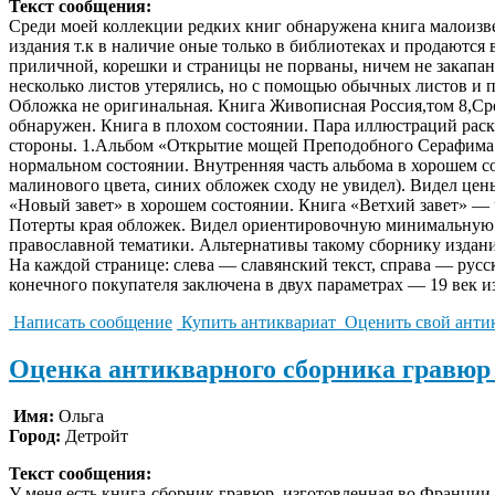
Текст сообщения:
Среди моей коллекции редких книг обнаружена книга малоизве
издания т.к в наличие оные только в библиотеках и продаются
приличной, корешки и страницы не порваны, ничем не закапаны
несколько листов утерялись, но с помощью обычных листов и па
Обложка не оригинальная. Книга Живописная Россия,том 8,Сре
обнаружен. Книга в плохом состоянии. Пара иллюстраций раск
стороны. 1.Альбом «Открытие мощей Преподобного Серафима Са
нормальном состоянии. Внутренняя часть альбома в хорошем с
малинового цвета, синих обложек сходу не увидел). Видел цены
«Новый завет» в хорошем состоянии. Книга «Ветхий завет» — ч
Потерты края обложек. Видел ориентировочную минимальную це
православной тематики. Альтернативы такому сборнику издания 
На каждой странице: слева — славянский текст, справа — русс
конечного покупателя заключена в двух параметрах — 19 век и
Написать сообщение
Купить антиквариат
Оценить свой анти
Оценка антикварного сборника гравюр 
Имя:
Ольга
Город:
Детройт
Текст сообщения:
У меня есть книга-сборник гравюр, изготовленная во Франции в