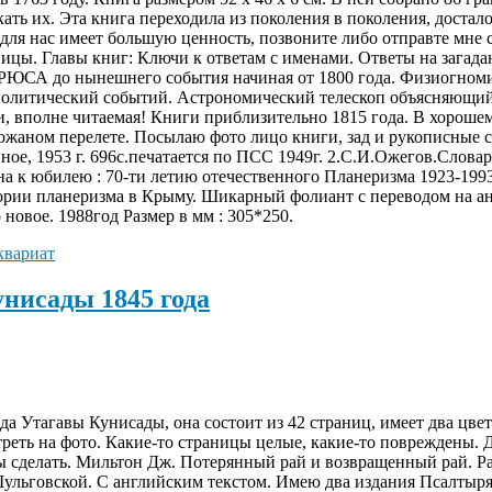
скать их. Эта книга переходила из поколения в поколения, достал
а для нас имеет большую ценность, позвоните либо отправте мне
аницы. Главы книг: Ключи к ответам с именами. Ответы на зага
ЮСА до нынешнего события начиная от 1800 года. Физиогномик
тический событий. Астрономический телескоп объясняющий с
ии, вполне читаемая! Книги приблизительно 1815 года. В хороше
 кожаном перелете. Посылаю фото лицо книги, зад и рукописные
ое, 1953 г. 696с.печатается по ПСС 1949г. 2.С.И.Ожегов.Словар
 юбилею : 70-ти летию отечественного Планеризма 1923-1993г
стории планеризма в Крыму. Шикарный фолиант с переводом на а
новое. 1988год Размер в мм : 305*250.
квариат
нисады 1845 года
да Утагавы Кунисады, она состоит из 42 страниц, имеет два цве
еть на фото. Какие-то страницы целые, какие-то повреждены. Д
ы сделать. Мильтон Дж. Потерянный рай и возвращенный рай. Parad
Шульговской. С английским текстом. Имею два издания Псалтыря