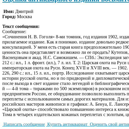
Имя:
Дмитрий
Город:
Москва
Текст сообщения:
Сообщение:
«Сочинения Н. В. Гоголя» 8-ми томник, год издания 1902, изд
прилагаемое издание. Как я понимаю. издание довольно редкое,
консультацией. У меня есть старая книга предположительно 19
ценность она представляет и возможно ли ее продать? Кутепов,
Васнецовым и акад. Н.С. Самокишем. — СПб.: Экспедиция загот
212 с.: ил., 1 л. фронт. (ил.), 7 л. ил. Т. 2: Царская охота на 
императорская охота на Руси. Конец XVII и XVIII век. — 1902. —
226, 290 с.: ил., 15 л. ил., портр. Исследование охватывает ц
истории русской охоты, но и по придворной и дипломатической
после выхода в свет издание стало легендой и библиографичес
й — 4-й тома – тиражами по 500 экземпляров) в роскошном и
предприятием России, ее оборудование позволило выполнить п
переплеты с использованием самых дорогих материалов. Для 
российских мастеров живописи и графики: А. Бенуа, Е. Лансере
«Царской охоты» способствовало повышению интереса к книжн
Тома в четырех издательских кожаных переплетах с золотым, 
Написать сообщение
Купить антиквариат
Оценить свой анти