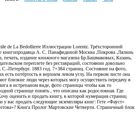
 Emile de La Bedollierre Иллюстрации Lorentz. Трёхсторонний
ие книгопродавца А. С. Панафидиной Москва ,Покрова ,Лялинь
а, печать, издание книжного магазина Бр.Башмаковых, Казань,
дательском переплете без реставраций, состоянии довольно
С.-Петербург. 1883 год. 7+384 страниц. Состояние на фото,
х есть потёртость в верхнем левом углу. На первом листе она
вают близкие люди через которых могу осуществить передачу в
нига в истрепаном виде, фото страницы чтобы как то
дной странице понять , что описана как родословная. Где
Хочу оценить и продать книгу, в которой нумерация страниц
и у вас продать следующие экземпляры книг: Гете «Фауст»
онтова»? Книга Пролог Мартовские Четверти. Страничный блок