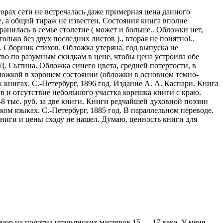
орах сети не встречалась даже примерная цена данного
, а общий тираж не известен. Состояния книга вполне
анилась в семье столетие ( может и больше.. Обложки нет,
ько без двух последних листов )., вторая не понятно!..
 Сборник стихов. Обложка утеряна, год выпуска не
во по разумным скидкам в цене, чтобы цена устроила обе
. Сытина. Обложка синего цвета, средней потертости, в
бложкой в хорошем состоянии (обложки в основном темно-
 книгах. С.-Петербург, 1896 год. Издание А. А. Каспари. Книга
в и отсутствие небольшого участка корешка книги с краю.
 тыс. руб. за две книги. Книги редчайшей духовной поэзии
ом языках. С.-Петербург, 1885 год. В параллельном переводе.
книги и цены сходу не нашел. Думаю, ценность книги для
авюр на полотна итальянских мастеров 15 — 17 века. У меня