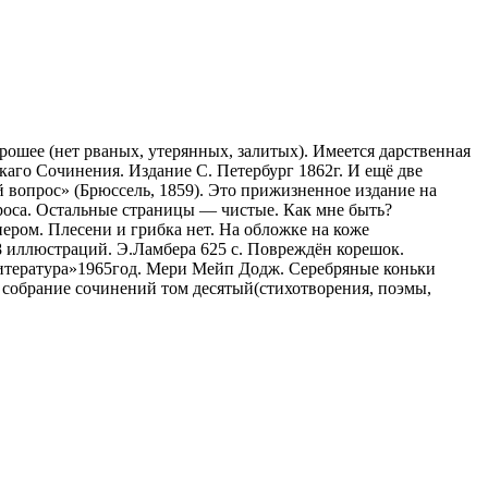
орошее (нет рваных, утерянных, залитых). Имеется дарственная
каго Сочинения. Издание С. Петербург 1862г. И ещё две
й вопрос» (Брюссель, 1859). Это прижизненное издание на
роса. Остальные страницы — чистые. Как мне быть?
ером. Плесени и грибка нет. На обложке на коже
18 иллюстраций. Э.Ламбера 625 с. Повреждён корешок.
литература»1965год. Мери Мейп Додж. Серебряные коньки
в собрание сочинений том десятый(стихотворения, поэмы,