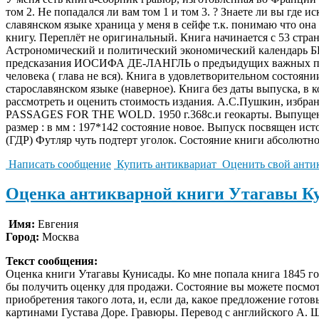
том 2. Не попадался ли вам том 1 и том 3. ? Знаете ли вы где и
славянском языке храница у меня в сейфе т.к. понимаю что он
книгу. Переплёт не оригинальный. Книга начинается с 53 стр
Астрономический и политический экономический календарь БР
предсказания ИОСИФА ДЕ-ЛАНГЛЬ о предъидущих важных поли
человека ( глава не вся). Книга в удовлетворительном состоян
старославянском языке (наверное). Книга без даты выпуска, в
рассмотреть и оценить стоимость издания. А.С.Пушкин, избранн
PASSAGES FOR THE WOLD. 1950 г.368с.и геокарты. Выпущена к
размер : в мм : 197*142 состояние новое. Выпуск посвящен и
(ГДР) Футляр чуть подтерт уголок. Состояние книги абсолютно 
Написать сообщение
Купить антиквариат
Оценить свой анти
Оценка антикварной книги Утагавы Ку
Имя:
Евгения
Город:
Москва
Текст сообщения:
Оценка книги Утагавы Кунисады. Ко мне попала книга 1845 го
бы получить оценку для продажи. Состояние вы можете посмотр
приобретения такого лота, и, если да, какое предложение готов
картинами Густава Доре. Гравюры. Перевод с английского А. 