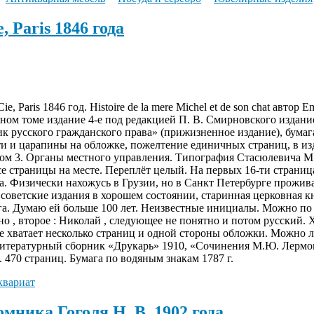
, Paris 1846 года
, Paris 1846 год. Histoire de la mere Michel et de son chat автор
дном томе издание 4-е под редакцией П. В. Смирновского издан
ик русского гражданского права» (прижизненное издание), бумаг
ти и царапины на обложке, пожелтение единичных страниц, в из
Том 3. Органы местного управления. Типография Стасюлевича М. 
е страницы на месте. Переплёт целый. На первых 16-ти страница
ста. Физически нахожусь в Грузии, но в Санкт Петербурге прожи
советские издания в хорошем состоянии, старинная церковная к
га. Думаю ей больше 100 лет. Неизвестные инициалы. Можно по о
о , второе : Николай , следующее не понятно и потом русский. 
е хватает несколько страниц и одной стороны обложки. Можно л
 литературный сборник «Друкарь» 1910, «Сочинения М.Ю. Лерм
 470 страниц. Бумага по водяным знакам 1787 г.
квариат
мника Гоголя Н. В. 1902 года