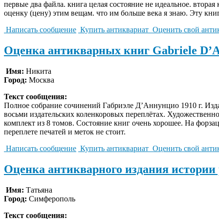
первые два файла. книга целая состояние не идеальное. вторая
оценку (цену) этим вещам. что им больше века я знаю. Эту кни
Написать сообщение
Купить антиквариат
Оценить свой анти
Оценка антикварных книг Gabriele D’An
Имя:
Никита
Город:
Москва
Текст сообщения:
Полное собрание сочинений Габриэле Д’Аннунцио 1910 г. Издат
восьми издательских коленкоровых переплётах. Художественно
комплект из 8 томов. Состояние книг очень хорошее. На форза
переплете печатей и меток не стоит.
Написать сообщение
Купить антиквариат
Оценить свой анти
Оценка антикварного издания истории 
Имя:
Татьяна
Город:
Симферополь
Текст сообщения: