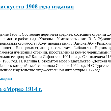
искусств 1908 года издания
дание 1908 г. Состояние переплета среднее, состояние страниц х
 память о работе над «Холопы». У меня есть книга В. А .Жуковс
 подсказать стоимость? Хочу продать книгу Эдмона Абу «Римски
ранности. На первых страницах есть штамп библиотеки Наркомп
Имеется нумерация страниц, проставленная кем-то чернильным п
 можно ее продать? Басни Лафонтена 1901 г. изд. Стасюлевича 1
1965 год. П. Капица В открытом море издательство «Детская 
Человек который смеётся «школа Советэ» 1954 год. И С Тургене
венное издательство художественной литературы 1956 год.
квариат
 «Море» 1914 г.