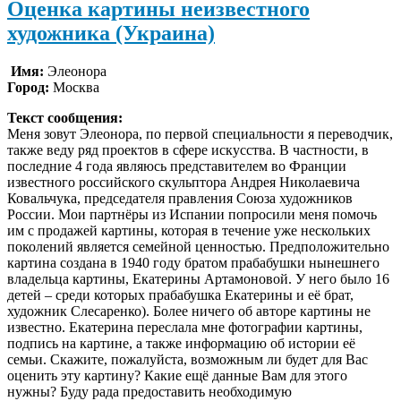
Оценка картины неизвестного
художника (Украина)
Имя:
Элеонора
Город:
Москва
Текст сообщения:
Меня зовут Элеонора, по первой специальности я переводчик,
также веду ряд проектов в сфере искусства. В частности, в
последние 4 года являюсь представителем во Франции
известного российского скульптора Андрея Николаевича
Ковальчука, председателя правления Союза художников
России. Мои партнёры из Испании попросили меня помочь
им с продажей картины, которая в течение уже нескольких
поколений является семейной ценностью. Предположительно
картина создана в 1940 году братом прабабушки нынешнего
владельца картины, Екатерины Артамоновой. У него было 16
детей – среди которых прабабушка Екатерины и её брат,
художник Слесаренко). Более ничего об авторе картины не
известно. Екатерина переслала мне фотографии картины,
подпись на картине, а также информацию об истории её
семьи. Скажите, пожалуйста, возможным ли будет для Вас
оценить эту картину? Какие ещё данные Вам для этого
нужны? Буду рада предоставить необходимую