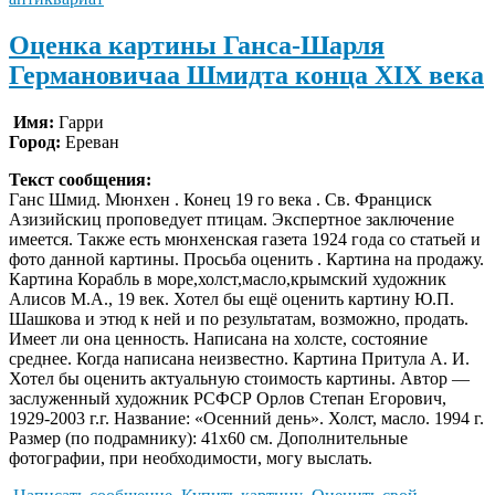
Оценка картины Ганса-Шарля
Германовичаа Шмидта конца XIX века
Имя:
Гарри
Город:
Ереван
Текст сообщения:
Ганс Шмид. Мюнхен . Конец 19 го века . Св. Франциск
Азизийскиц проповедует птицам. Экспертное заключение
имеется. Также есть мюнхенская газета 1924 года со статьей и
фото данной картины. Просьба оценить . Картина на продажу.
Картина Корабль в море,холст,масло,крымский художник
Алисов М.А., 19 век. Хотел бы ещё оценить картину Ю.П.
Шашкова и этюд к ней и по результатам, возможно, продать.
Имеет ли она ценность. Написана на холсте, состояние
среднее. Когда написана неизвестно. Картина Притула А. И.
Хотел бы оценить актуальную стоимость картины. Автор —
заслуженный художник РСФСР Орлов Степан Егорович,
1929-2003 г.г. Название: «Осенний день». Холст, масло. 1994 г.
Размер (по подрамнику): 41х60 см. Дополнительные
фотографии, при необходимости, могу выслать.