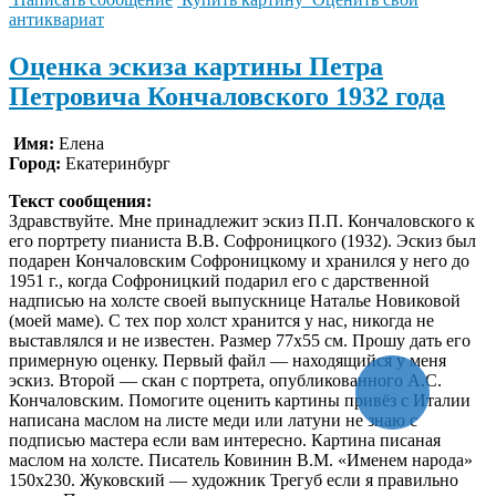
антиквариат
Оценка эскиза картины Петра
Петровича Кончаловского 1932 года
Имя:
Елена
Город:
Екатеринбург
Текст сообщения:
Здравствуйте. Мне принадлежит эскиз П.П. Кончаловского к
его портрету пианиста В.В. Софроницкого (1932). Эскиз был
подарен Кончаловским Софроницкому и хранился у него до
1951 г., когда Софроницкий подарил его с дарственной
надписью на холсте своей выпускнице Наталье Новиковой
(моей маме). С тех пор холст хранится у нас, никогда не
выставлялся и не известен. Размер 77х55 см. Прошу дать его
примерную оценку. Первый файл — находящийся у меня
эскиз. Второй — скан с портрета, опубликованного А.С.
Кончаловским. Помогите оценить картины привёз с Италии
написана маслом на листе меди или латуни не знаю с
подписью мастера если вам интересно. Картина писаная
маслом на холсте. Писатель Ковинин В.М. «Именем народа»
150х230. Жуковский — художник Трегуб если я правильно