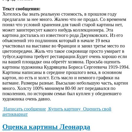
Текст сообщения:
Хотелось бы знать реальную стоимость, в прошлом году
предлагали за нее много. Жалею что не продал. Со временем
понял что условий хранения для такой старой картины нет,
может заинтересует какого нибудь коллекционера. Эта
картина досталась из известного рода Джунковских. Из его
объяснений это подлинник который в начале 19 века
участвовал на выставке во Франции и занял третье место по
цветопередачи. Жаль что такое сокровище просто умирает в
тубусе,картина требует реставрации.Будет очень хорошо если
на вашей площадке она обретёт хозяина. Просьба оценить
картины художника Кудрявцева Бориса Сергеевича 1919-1994.
Картины написаны в середине прошлого века, в основном
картон, но есть и холст. Есть масло и немного графики на
ватмане. Размеры разные. Высылаю небольшую часть, картин
много. Холсту 100% минимум 80-90 лет передавался по
поколению, по историям семьи был куплен у обедневшего
художника очень давно.
Написать сообщение
Купить картину
Оценить свой
антиквариат
Оценка картины Леонарда