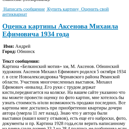
Написать сообщение
Купить картину
Оценить свой
антиквариат
Оценка картины Аксенова Михаила
Ефимовича 1934 года
Имя:
Андрей
Город:
Обнинск
Текст сообщения:
Картина «Белкинский мотив» хм, М. Аксенов. Обнинский
художник Аксенов Михаил Ефимович родился 5 октября 1934
г. в селе Новоалександровка Чернавского района Рязанской
области. Участник многочисленных выставок. Михаил
Ефимович -инвалид .Его руки с трудом держат
кисти,передвигается на коляске. На вашем сайте указанно что
вы можете провести оценку по фото картин, мне хотелось бы
узнать стоимость и/или возможность продажи последних. Все
картины мне достались при приобретении квартиры дочери
автора (умерла 11 лет назад). Знаю что у автора были
выставки (нашел книгу отзывов), есть еще его наброски, фото,
документы и пр. Картина 1928 года,если верить написанному
на рамке сзади,размер 33,2 на 28,4 подпись не разборчива,если