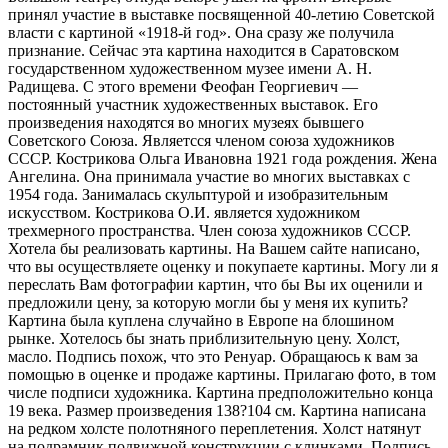
принял участие в выставке посвященной 40-летию Советской
власти с картиной «1918-й год». Она сразу же получила
признание. Сейчас эта картина находится в Саратовском
государственном художественном музее имени А. Н.
Радищева. С этого времени Феофан Георгиевич —
постоянный участник художественных выставок. Его
произведения находятся во многих музеях бывшего
Советского Союза. Являетсся членом союза художников
СССР. Кострикова Ольга Ивановна 1921 года рождения. Жена
Ангелина. Она принимала участие во многих выставках с
1954 года. Занималась скульптурой и изобразительным
искусством. Кострикова О.И. является художником
трехмерного пространства. Член союза художников СССР.
Хотела бы реализовать картины. На Вашем сайте написано,
что вы осуществляете оценку и покупаете картины. Могу ли я
переслать Вам фотографии картин, что бы Вы их оценили и
предложили цену, за которую могли бы у меня их купить?
Картина была куплена случайно в Европе на блошином
рынке. Хотелось бы знать приблизительную цену. Холст,
масло. Подпись похож, что это Ренуар. Обращаюсь к вам за
помощью в оценке и продаже картины. Прилагаю фото, в том
числе подписи художника. Картина предположительно конца
19 века. Размер произведения 138?104 см. Картина написана
на редком холсте полотняного переплетения. Холст натянут
на подрамник подвижной конструкции с клинками. Подпись