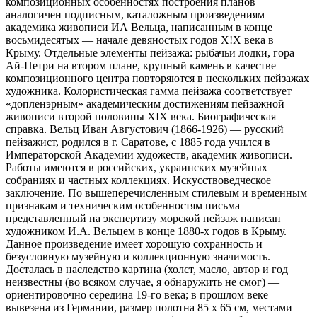
композиционных особенностях построения планов
аналогичен подписным, каталожным произведениям
академика живописи ИА Вельца, написанным в конце
восьмидесятых — начале девяностых годов Х!Х века в
Крыму. Отдельные элементы пейзажа: рыбачьи лодки, гора
Ай-Петри на втором плане, крупный камень в качестве
композиционного центра повторяются в нескольких пейзажах
художника. Колористическая гамма пейзажа соответствует
«допленэрным» академическим достижениям пейзажной
живописи второй половины XIX века. Биографическая
справка. Вельц Иван Августович (1866-1926) — русский
пейзажист, родился в г. Саратове, с 1885 года учился в
Императорской Академии художеств, академик живописи.
Работы имеются в российских, украинских музейных
собраниях и частных коллекциях. Искусствоведческое
заключение. По вышеперечисленным стилевым и временным
признакам и техническим особенностям письма
представленный на экспертизу морской пейзаж написан
художником И.А. Вельцем в конце 1880-х годов в Крыму.
Данное произведение имеет хорошую сохранность и
безусловную музейную и коллекционную значимость.
Досталась в наследство картина (холст, масло, автор и год
неизвестны (во всяком случае, я обнаружить не смог) —
ориентировочно середина 19-го века; в прошлом веке
вывезена из Германии, размер полотна 85 х 65 см, местами