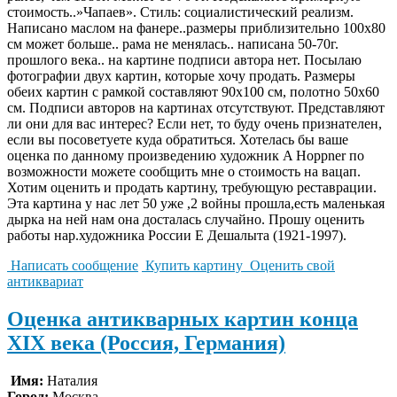
стоимость..»Чапаев». Стиль: социалистический реализм.
Написано маслом на фанере..размеры приблизительно 100х80
см может больше.. рама не менялась.. написана 50-70г.
прошлого века.. на картине подписи автора нет. Посылаю
фотографии двух картин, которые хочу продать. Размеры
обеих картин с рамкой составляют 90х100 см, полотно 50х60
см. Подписи авторов на картинах отсутствуют. Представляют
ли они для вас интерес? Если нет, то буду очень признателен,
если вы посоветуете куда обратиться. Хотелась бы ваше
оценка по данному произведению художник A Hoppner по
возможности можете сообщить мне о стоимость на вацап.
Хотим оценить и продать картину, требующую реставрации.
Эта картина у нас лет 50 уже ,2 войны прошла,есть маленькая
дырка на ней нам она досталась случайно. Прошу оценить
работы нар.художника России Е Дешалыта (1921-1997).
Написать сообщение
Купить картину
Оценить свой
антиквариат
Оценка антикварных картин конца
XIX века (Россия, Германия)
Имя:
Наталия
Город:
Москва