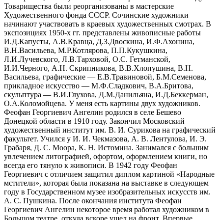
Товарищества были реорганизованы в мастерские
Художественного фонда СССР. Сочинские художники
начинают участвовать в краевых художественных смотрах. В
экспозициях 1950-х гг. представлены живописные работы
И.Д.Капусты, А.В.Кравца, Д.З.Двоскина, И.Ф.Ахонина,
В.Н.Васильева, М.Р.Котлярова, П.П.Кукушкина,
Л.И.Лучевского, Л.В.Тарховой, О.С. Гетманской,
И.И.Черного, А.Н. Скрипникова, В.В.Хлопушина, В.Н.
Васильева, графические — Е.В.Травиновой, Б.М.Семенова,
прикладное искусство — М.Ф.Сладкович, В.А.Бритова,
скульптура — В.И.Глухова, Д.М.Данильяна, И.Д.Беккерман,
О.А.Коломойцева. У меня есть картины двух художников.
Феофан Георгиевич Ангелин родился в селе Бешево
Донецкой области в 1910 году. Закончил Московский
художественный институт им. В. И. Сурикова на графический
факультет. Учился у И. И. Чекмазова, А. В. Лентулова, И. Э.
Грабаря, Д. С. Моора, К. Н. Истомина. Занимался с большим
увлечением литографией, офортом, оформлением книги, но
всегда его тянуло к живописи. В 1942 году Феофан
Георгиевич с отличием защитил диплом картиной «Народные
мстители», которая была показана на выставке в следующем
году в Государственном музее изобразительных искусств им.
А. С. Пушкина. После окончания института Феофан
Георгиевич Ангелин некоторое время работал художником в
Большом театре, откуда вскоре ушел на фронт. Впервые