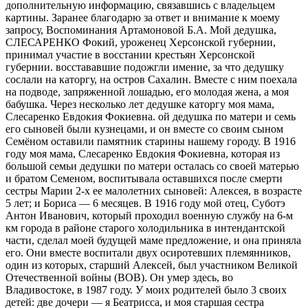
дополнительную информацию, связавшись с владельцем
картины. Заранее благодарю за ответ и внимание к моему
запросу, Воспоминания Артамоновой Б.А. Мой дедушка,
СЛЕСАРЕНКО Фокий, уроженец Херсонской губернии,
принимал участие в восстании крестьян Херсонской
губернии. восстававшие подожгли имение, за что дедушку
сослали на каторгу, на остров Сахалин. Вместе с ним поехала
на подводе, запряженной лошадью, его молодая жена, а моя
бабушка. Через несколько лет дедушке каторгу моя мама,
Слесаренко Евдокия Фокиевна. ой дедушка по матери и семь
его сыновей были кузнецами, и он вместе со своим сыном
Семёном оставили памятник старины нашему городу. В 1916
году моя мама, Слесаренко Евдокия Фокиевна, которая из
большой семьи дедушки по матери осталась со своей матерью
и братом Семеном, воспитывала оставшихся после смерти
сестры Марии 2-х ее малолетних сыновей: Алексея, в возрасте
5 лет; и Бориса — 6 месяцев. В 1916 году мой отец, Суботэ
Антон Иванович, который проходил военную службу на 6-м
км города в районе старого холодильника в интендантской
части, сделал моей будущей маме предложение, и она приняла
его. Они вместе воспитали двух осиротевших племянников,
один из которых, старший Алексей, был участником Великой
Отечественной войны (ВОВ). Он умер здесь, во
Владивостоке, в 1987 году. У моих родителей было 3 своих
детей: две дочери — я Беатрисса, и моя старшая сестра