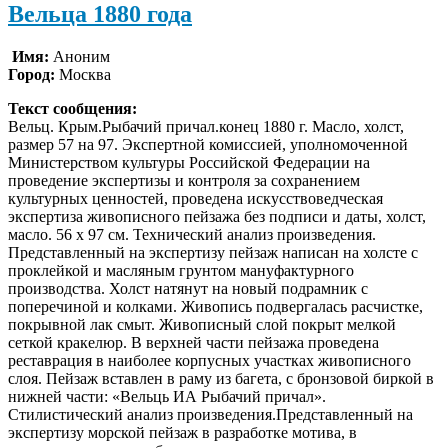
Вельца 1880 года
Имя:
Аноним
Город:
Москва
Текст сообщения:
Вельц. Крым.Рыбачий причал.конец 1880 г. Масло, холст,
размер 57 на 97. Экспертной комиссией, уполномоченной
Министерством культуры Российской Федерации на
проведение экспертизы и контроля за сохранением
культурных ценностей, проведена искусствоведческая
экспертиза живописного пейзажа без подписи и даты, холст,
масло. 56 х 97 см. Технический анализ произведения.
Представленный на экспертизу пейзаж написан на холсте с
проклейкой и масляным грунтом мануфактурного
производства. Холст натянут на новый подрамник с
поперечиной и колками. Живопись подвергалась расчистке,
покрывной лак смыт. Живописный слой покрыт мелкой
сеткой кракелюр. В верхней части пейзажа проведена
реставрация в наиболее корпусных участках живописного
слоя. Пейзаж вставлен в раму из багета, с бронзовой биркой в
нижней части: «Вельць ИА Рыбачий причал».
Стилистический анализ произведения.Представленный на
экспертизу морской пейзаж в разработке мотива, в