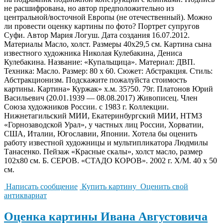
не расшифрована, но автор предположительно из
центральной/восточной Европы (не отечественный). Можно
ли провести оценку картины по фото? Портрет супругов
Суфи. Автор Мария Логуш. Дата создания 16.07.2012.
Материалы Масло, холст. Размеры 40х29,5 см. Картина сына
известного художника Николая Кулебакина, Дениса
Кулебакина. Название: «Купальщица». Материал: ДВП.
Техника: Масло. Размер: 80 x 60. Сюжет: Абстракция. Стиль:
Абстракционизм. Подскажите пожалуйста стоимость
картины. Картина» Куржак» х.м. 35?50. 79г. Платонов Юрий
Васильевич (20.01.1939 — 08.08.2017) Живописец. Член
Союза художников России. с 1983 г. Коллекции.
Нижнетагильский МИИ, Екатеринбургский МИИ, НТМЗ
«Горнозаводской Урал», у частных лиц России, Хорватии,
США, Италии, Югославии, Японии. Хотела бы оценить
работу известной художницы и мультипликатора Людмилы
Танасенко. Пейзаж «Красные скалы», холст масло, размер
102х80 см. Б. СЕРОВ. «СТАДО КОРОВ». 2002 г. Х/М. 40 х 50
см.
Написать сообщение
Купить картину
Оценить свой
антиквариат
Оценка картины Ивана Августовича