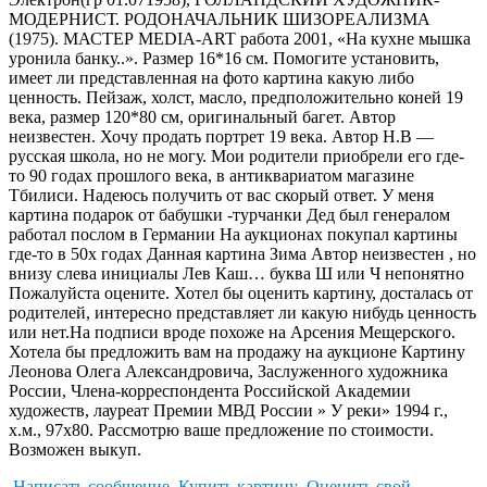
МОДЕРНИСТ. РОДОНАЧАЛЬНИК ШИЗОРЕАЛИЗМА
(1975). МАСТЕР MEDIA-ART работа 2001, «На кухне мышка
уронила банку..». Размер 16*16 см. Помогите установить,
имеет ли представленная на фото картина какую либо
ценность. Пейзаж, холст, масло, предположительно коней 19
века, размер 120*80 см, оригинальный багет. Автор
неизвестен. Хочу продать портрет 19 века. Автор Н.В —
русская школа, но не могу. Мои родители приобрели его где-
то 90 годах прошлого века, в антиквариатом магазине
Тбилиси. Надеюсь получить от вас скорый ответ. У меня
картина подарок от бабушки -турчанки Дед был генералом
работал послом в Германии На аукционах покупал картины
где-то в 50х годах Данная картина Зима Автор неизвестен , но
внизу слева инициалы Лев Каш… буква Ш или Ч непонятно
Пожалуйста оцените. Хотел бы оценить картину, досталась от
родителей, интересно представляет ли какую нибудь ценность
или нет.На подписи вроде похоже на Арсения Мещерского.
Хотела бы предложить вам на продажу на аукционе Картину
Леонова Олега Александровича, Заслуженного художника
России, Члена-корреспондента Российской Академии
художеств, лауреат Премии МВД России » У реки» 1994 г.,
х.м., 97х80. Рассмотрю ваше предложение по стоимости.
Возможен выкуп.
Написать сообщение
Купить картину
Оценить свой