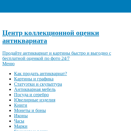
+7 (495) 940-96-06
Центр коллекционной оценки
антиквариата
Продайте антиквариат и картины быстро и выгодно с
бесплатной оценкой по фото 24/7
Меню
Как продать антиквариат?
Картины и графика
Статуэтки и скульптура
Антикварная мебель
Посуда и серебро
Ювелирные изделия
Книги
Монеты и боны
Иконы
Часы
Марки