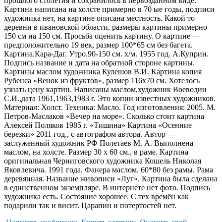
прошлого столетия и сохранилось в первозданном виде.
Картина написана на холсте примерно в 70 ые годы, подписи
художника нет, на картине описана местность. Какой то
деревни в ивановской области, размеры картины примерно
150 см на 150 см. Просьба оценить картину. О картине —
предположительно 19 век, размер 100*65 см без багета.
Картина.Кара-Даг. Утро.90-150 см. х/м. 1955 год. А.Куприн.
Подпись название и дата на обратной стороне картины.
Картины маслом художника Кулешов В.И. Картина копия
Рубенса «Венок из фруктов», размер 116х70 см. Хотелось
узнать цену картин. Написаны маслом,художник Воеводин
С.И.,дата 1961,1963,1983 г. Это копии известных художников.
Материал: Холст. Техника: Масло. Год изготовления: 2005. М.
Петров-Маслаков «Вечер на море». Сколько стоит картина
Алексей Поляков 1985 г. «Тишина» Картина «Осенние
березки» 2011 год., с автографом автора. Автор —
заслуженный художник РФ Полетаев М. А. Выполнена
маслом, на холсте. Размер 30 х 60 см., в раме. Картина
оригинальная Черниговского художника Кошель Николая
Яковлевича. 1991 года. Фанера маслом. 60*80 без рамы. Рама
деревянная. Название живописи «Луг». Картина была сделана
в единственном экземпляре. В интернете нет фото. Подпись
художника есть. Состояние хорошее. С тех времён как
подарили так и висит. Царапин и потертостей нет.