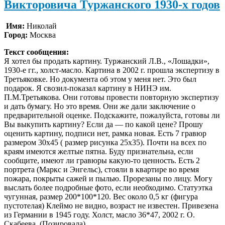
Викторовича Туржанского 1930-х годов
Имя:
Николай
Город:
Москва
Текст сообщения:
Я хотел бы продать картину. Туржанский Л.В., «Лошадки»,
1930-е гг., холст-масло. Картина в 2002 г. прошла экспертизу в
Третьяковке. Но документа об этом у меня нет. Это был
подарок. Я свозил-показал картину в НИНЭ им.
П.М.Третьякова. Они готовы провести повторную экспертизу
и дать бумагу. Но это время. Они же дали заключение о
предварительной оценке. Подскажите, пожалуйста, готовы ли
Вы выкупить картину? Если да — по какой цене? Прошу
оценить картину, подписи нет, рамка новая. Есть 7 гравюр
размером 30х45 ( размер рисунка 25х35). Почти на всех по
краям имеются желтые пятна. Буду признательна, если
сообщите, имеют ли гравюры какую-то ценность. Есть 2
портрета (Маркс и Энгельс), стояли в квартире во время
пожара, покрыты сажей и пылью. Прорезаны по лицу. Могу
выслать более подробные фото, если необходимо. Статуэтка
чугунная, размер 200*100*120. Вес около 0,5 кг (фигура
пустотелая) Клеймо не видно, возраст не известен. Привезена
из Германии в 1945 году. Холст, масло 36*47, 2002 г. О.
Скабеева. (Позировала).