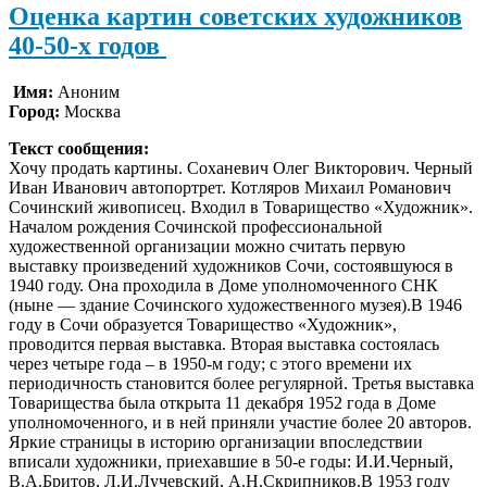
Оценка картин советских художников
40-50-х годов
Имя:
Аноним
Город:
Москва
Текст сообщения:
Хочу продать картины. Соханевич Олег Викторович. Черный
Иван Иванович автопортрет. Котляров Михаил Романович
Сочинский живописец. Входил в Товарищество «Художник».
Началом рождения Сочинской профессиональной
художественной организации можно считать первую
выставку произведений художников Сочи, состоявшуюся в
1940 году. Она проходила в Доме уполномоченного СНК
(ныне — здание Сочинского художественного музея).В 1946
году в Сочи образуется Товарищество «Художник»,
проводится первая выставка. Вторая выставка состоялась
через четыре года – в 1950-м году; с этого времени их
периодичность становится более регулярной. Третья выставка
Товарищества была открыта 11 декабря 1952 года в Доме
уполномоченного, и в ней приняли участие более 20 авторов.
Яркие страницы в историю организации впоследствии
вписали художники, приехавшие в 50-е годы: И.И.Черный,
В.А.Бритов, Л.И.Лучевский, А.Н.Скрипников.В 1953 году