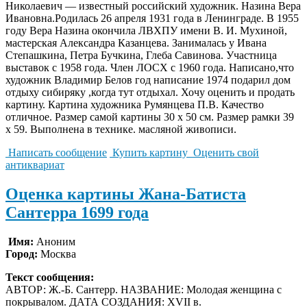
Николаевич — известный российский художник. Назина Вера
Ивановна.Родилась 26 апреля 1931 года в Ленинграде. В 1955
году Вера Назина окончила ЛВХПУ имени В. И. Мухиной,
мастерская Александра Казанцева. Занималась у Ивана
Степашкина, Петра Бучкина, Глеба Савинова. Участница
выставок с 1958 года. Член ЛОСХ с 1960 года. Написано,что
художник Владимир Белов год написание 1974 подарил дом
отдыху сибиряку ,когда тут отдыхал. Хочу оценить и продать
картину. Картина художника Румянцева П.В. Качество
отличное. Размер самой картины 30 х 50 см. Размер рамки 39
х 59. Выполнена в технике. масляной живописи.
Написать сообщение
Купить картину
Оценить свой
антиквариат
Оценка картины Жана-Батиста
Сантерра 1699 года
Имя:
Аноним
Город:
Москва
Текст сообщения:
АВТОР: Ж.-Б. Сантерр. НАЗВАНИЕ: Молодая женщина с
покрывалом. ДАТА СОЗДАНИЯ: XVII в.