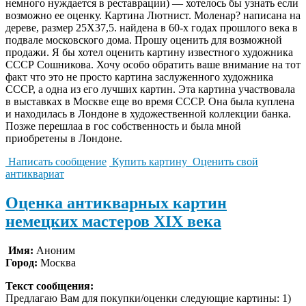
немного нуждается в реставрации) — хотелось бы узнать если
возможно ее оценку. Картина Лютнист. Моленар? написана на
дереве, размер 25Х37,5. найдена в 60-х годах прошлого века в
подвале московского дома. Прошу оценить для возможной
продажи. Я бы хотел оценить картину известного художника
СССР Сошникова. Хочу особо обратить ваше внимание на тот
факт что это не просто картина заслуженного художника
СССР, а одна из его лучших картин. Этa картинa участвовалa
в выставках в Москве еще во время СССР. Она была куплена
и находилась в Лондоне в художественной коллекции банка.
Позже перешлаa в гос собственность и былa мной
приобретены в Лондоне.
Написать сообщение
Купить картину
Оценить свой
антиквариат
Оценка антикварных картин
немецких мастеров XIX века
Имя:
Аноним
Город:
Москва
Текст сообщения:
Предлагаю Вам для покупки/оценки следующие картины: 1)