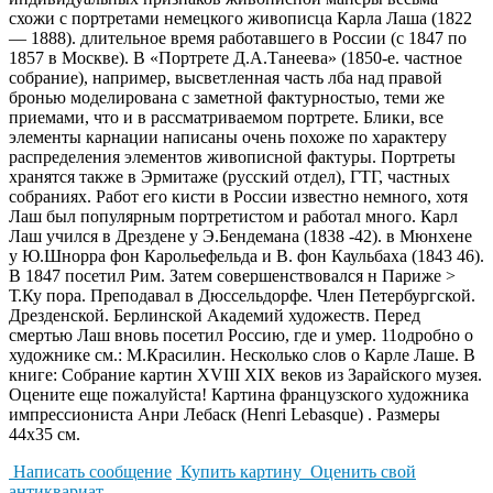
схожи с портретами немецкого живописца Карла Лаша (1822
— 1888). длительное время работавшего в России (с 1847 по
1857 в Москве). В «Портрете Д.А.Танеева» (1850-е. частное
собрание), например, высветленная часть лба над правой
бронью моделирована с заметной фактурностыо, теми же
приемами, что и в рассматриваемом портрете. Блики, все
элементы карнации написаны очень похоже по характеру
распределения элементов живописной фактуры. Портреты
хранятся также в Эрмитаже (русский отдел), ГТГ, частных
собраниях. Работ его кисти в России известно немного, хотя
Лаш был популярным портретистом и работал много. Карл
Лаш учился в Дрездене у Э.Бендемана (1838 -42). в Мюнхене
у Ю.Шнорра фон Карольефельда и В. фон Каульбаха (1843 46).
В 1847 посетил Рим. Затем совершенствовался н Париже >
Т.Ку пора. Преподавал в Дюссельдорфе. Член Петербургской.
Дрезденской. Берлинской Академий художеств. Перед
смертью Лаш вновь посетил Россию, где и умер. 11одробно о
художнике см.: М.Красилин. Несколько слов о Карле Лаше. В
книге: Собрание картин XVIII XIX веков из Зарайского музея.
Оцените еще пожалуйста! Картина французского художника
импрессиониста Анри Лебаск (Henri Lebasque) . Размеры
44х35 см.
Написать сообщение
Купить картину
Оценить свой
антиквариат