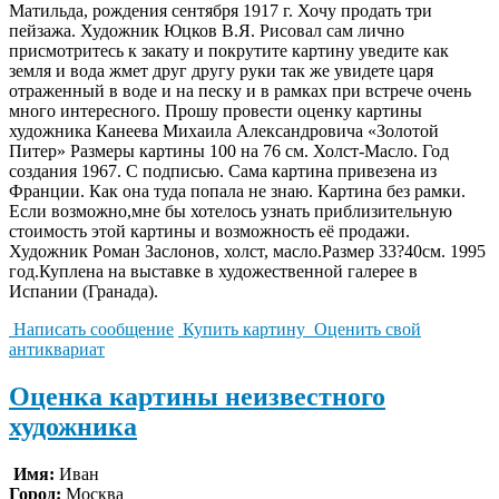
Матильда, рождения сентября 1917 г. Хочу продать три
пейзажа. Художник Юцков В.Я. Рисовал сам лично
присмотритесь к закату и покрутите картину уведите как
земля и вода жмет друг другу руки так же увидете царя
отраженный в воде и на песку и в рамках при встрече очень
много интересного. Прошу провести оценку картины
художника Канеева Михаила Александровича «Золотой
Питер» Размеры картины 100 на 76 см. Холст-Масло. Год
создания 1967. С подписью. Сама картина привезена из
Франции. Как она туда попала не знаю. Картина без рамки.
Если возможно,мне бы хотелось узнать приблизительную
стоимость этой картины и возможность её продажи.
Художник Роман Заслонов, холст, масло.Размер 33?40см. 1995
год.Куплена на выставке в художественной галерее в
Испании (Гранада).
Написать сообщение
Купить картину
Оценить свой
антиквариат
Оценка картины неизвестного
художника
Имя:
Иван
Город:
Москва