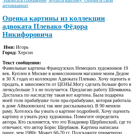
Написать сообщение
Купить картину
Оценить свой
антиквариат
Оценка картины из коллекции
адвоката Плевако Фёдора
Никифоровича
Имя:
Игорь
Город:
Херсон
Текст сообщения:
Фамильные картины Французских Немецких художников 19
век. Куплен в Москве в комиссионном магазине моим Дедом
в 30 Х годах из коллекции Адвоката Плевако. Хочу оценить и
продать, в зависимости от ЦЕНЫ.Могу сделать больше фото в
личку,больше 3 х не получается. Предлагаю работу Шемякина.
Досталась по наследству такая вот картина. Была подарена
моей толи прабабушке толи пра-прабабушке, которая работала
в доме Айвазовских( так мне рассказывали). В 90 меняли
раму. Хотелось бы узнать о картине подробней. Хочу оценить
картину и узнать руку художника. Помогите определить
автора. Кто склоняется, что это Владимир Щербинский, где то
отвечают, что автор Борис Щербаков. Картина написана
ранее, чем 1980г. Может 60-70 гг. Подскажите примерную