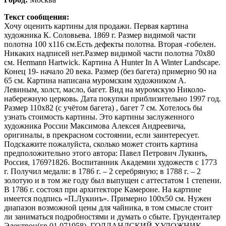
Текст сообщения:
Хочу оценить картины для продажи. Первая картина
художника К. Соловьева. 1869 г. Размер видимой части
полотна 100 х116 см.Есть дефекты полотна. Вторая -гобелен.
Никаких надписей нет.Размер видимой части полотна 70х80
см. Hermann Hartwick. Картина A Hunter In A Winter Landscape.
Конец 19- начало 20 века. Размер (без багета) примерно 90 на
65 см. Картина написана муромским художником А.
Левиным, холст, масло, багет. Вид на муромскую Николо-
набережную церковь. Дата покупки приблизительно 1997 год.
Размер 110х82 (с учётом багета) , багет 7 см. Хотелось бы
узнать стоимость картины. Это картины заслуженного
художника России Максимова Алексея Андреевича,
оригиналы, в прекрасном состоянии, если заинтересует.
Подскажите пожалуйста, сколько может стоить картина
предположительно этого автора: Павел Петрович Лукинъ,
Россия, 1769?1826. Воспитанник Академии художеств с 1773
г. Получил медали: в 1786 г. – 2 серебряную; в 1788 г. – 2
золотую и в том же году был выпущен с аттестатом 1 степени.
В 1786 г. состоял при архитекторе Камероне. На картине
имеется подпись «П.Лукинъ». Примерно 100х50 см. Нужен
диапазон возможной цены для чайника, в том смысле стоит
ли заниматься подробностями и думать о сбыте. Грунденталер
Электрон(гр 01.071958), ГОЛЛАНДСКИЙ ХУДОЖНИК-