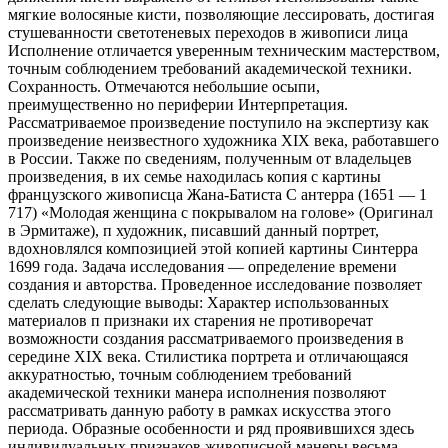
мягкие волосяные кисти, позволяющие лессировать, достигая
стушеванности светотеневых переходов в живописи лица
Исполнение отличается уверенным техническим мастерством,
точным соблюдением требований академической техники.
Сохранность. Отмечаются небольшие осыпи,
преимущественно но периферии Интерпретация.
Рассматриваемое произведение поступило на экспертизу как
произведение неизвестного художника XIX века, работавшего
в России. Также по сведениям, полученным от владельцев
произведения, в их семье находилась копия с картины
французского живописца Жана-Батиста С антерра (1651 — 1
717) «Молодая женщина с покрывалом на голове» (Оригинал
в Эрмитаже), п художник, писавший данный портрет,
вдохновлялся композицией этой копией картины Синтерра
1699 года. Задача исследования — определение времени
создания и авторства. Проведенное исследование позволяет
сделать следующие выводы: Характер использованных
материалов п признаки их старения не противоречат
возможности создания рассматриваемого произведения в
середине XIX века. Стилистика портрета и отличающаяся
аккуратностью, точным соблюдением требований
академической техники манера исполнения позволяют
рассматривать данную работу в рамках искусства этого
периода. Образные особенности и ряд проявившихся здесь
индивидуальных признаков живописной манеры весьма