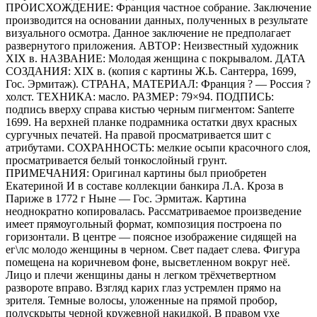
ПРОИСХОЖДЕНИЕ: Франция частное собрание. Заключение
производится на основании данных, полученных в результате
визуального осмотра. Данное заключение не предполагает
развернутого приложения. АВТОР: Неизвестный художник
XIX в. НАЗВАНИЕ: Молодая женщина с покрывалом. ДАТА
СОЗДАНИЯ: XIX в. (копия с картины Ж.Ь. Сантерра, 1699,
Гос. Эрмитаж). СТРАНА, МАТЕРИАЛ: Франция ? — Россия ?
холст. ТЕХНИКА: масло. РАЗМЕР: 79×94. ПОДПИСЬ:
подпись вверху справа кистью черным пигментом: Santerre
1699. На верхней планке подрамника остатки двух красных
сургучных печатей. На правой просматривается шит с
атрибутами. СОХРАННОСТЬ: мелкие осыпи красочного слоя,
просматривается белый тонкослойный грунт.
ПРИМЕЧАНИЯ: Оригинал картины был приобретен
Екатериной И в составе коллекции банкира Л.А. Кроза в
Париже в 1772 г Ныне — Гос. Эрмитаж. Картина
неоднократно копировалась. Рассматриваемое произведение
имеет прямоугольный формат, композиция построена по
горизонтали. В центре — поясное изображение сидящей на
ег\лс молодо женщины в черном. Свет падает слева. Фигура
помещена на коричневом фоне, высветленном вокруг неё.
Лицо и плечи женщины даны н легком трёхчетвертном
развороте вправо. Взгляд карих глаз устремлен прямо на
зрителя. Темные волосы, уложенные на прямой пробор,
полускрыты черной кружевной накидкой. В правом ухе