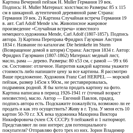
Картина Вечерний пейзаж H. Muller Германия 19 век.
Подпись: H. Muller Материал: холст/масло Размеры: 85 х 115
см в шикарной. аутентичной деревянной раме Страна:
Германия 19 век. 2) Картина Случайная встреча Германия 19
в. авт. Carl Adolf Mende х/м. Живописное жанровое
произведение «Случайная встреча» известного
немецкого.художника Mende, Carl Adolf (1807-1857). Подпись
автора. 3) Картина Переправа Фридрих Гауэрман Австрия
1834 г. Название по каталогам: Die heimkehr im Sturm
(Возвращение домой в шторм) Страна: Австрия 1834 г. Автор:
Фридрих Гауэрманн (1807-1862) Материал: медный лист,
масло, рама — дерево. Размеры: 80 х53 см, с рамой — 99 х 66
см. Состояние: отличное. Напротив каждой картины укажите
стоимость либо напишите цену за все картины. Я рассмотрю
Ваше предложение. Художник Franz Carl HERPEL — морской
пейзаж, размер 145см х 90см., не реставрировалась,
подрамник родной. Я бы хотела продать картину на фото.
Картина написана в период 1926-1941 гг (точный возраст
неизвестен), масло. Автор — Евгений Павлов, прадед,
подпись автора есть. Подскажите пожалуйста, возможно ли ее
продать и как это осуществить? Живу в г. Тула. У меня есть 10
картин 50-70 г.г. ХХ века художника Махорина Виктора
Никифоровича (член СХ СССР): 9 пейзажей и 1 натюрморт.
Представляют ли они интерес для потенциального
покупателя? Отправляю фото трех из них. Зорин Владимир