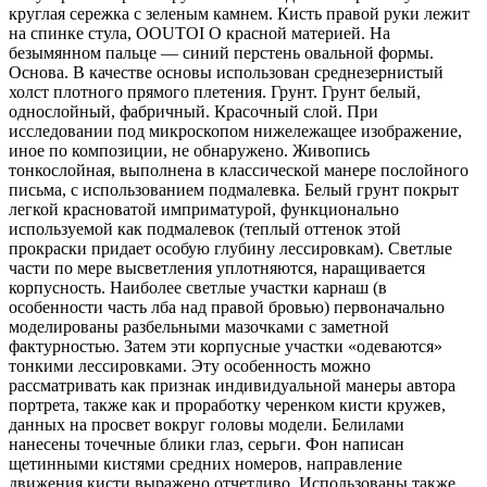
круглая сережка с зеленым камнем. Кисть правой руки лежит
на спинке стула, OOUTOI О красной материей. На
безымянном пальце — синий перстень овальной формы.
Основа. В качестве основы использован среднезернистый
холст плотного прямого плетения. Грунт. Грунт белый,
однослойный, фабричный. Красочный слой. При
исследовании под микроскопом нижележащее изображение,
иное по композиции, не обнаружено. Живопись
тонкослойная, выполнена в классической манере послойного
письма, с использованием подмалевка. Белый грунт покрыт
легкой красноватой имприматурой, функционально
используемой как подмалевок (теплый оттенок этой
прокраски придает особую глубину лессировкам). Светлые
части по мере высветления уплотняются, наращивается
корпусность. Наиболее светлые участки карнаш (в
особенности часть лба над правой бровью) первоначально
моделированы разбельными мазочками с заметной
фактурностью. Затем эти корпусные участки «одеваются»
тонкими лессировками. Эту особенность можно
рассматривать как признак индивидуальной манеры автора
портрета, также как и проработку черенком кисти кружев,
данных на просвет вокруг головы модели. Белилами
нанесены точечные блики глаз, серьги. Фон написан
щетинными кистями средних номеров, направление
движения кисти выражено отчетливо. Использованы также